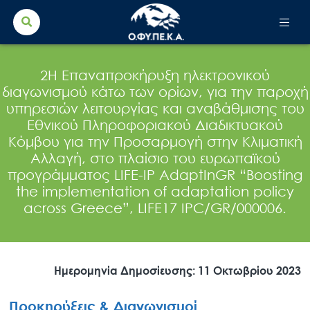
Search Button
Search
for:
2Η Επαναπροκήρυξη ηλεκτρονικού
διαγωνισμού κάτω των ορίων, για την παροχή
υπηρεσιών λειτουργίας και αναβάθμισης του
Εθνικού Πληροφοριακού Διαδικτυακού
Κόμβου για την Προσαρμογή στην Κλιματική
Αλλαγή, στο πλαίσιο του ευρωπαϊκού
προγράμματος LIFE-IP AdaptInGR “Boosting
the implementation of adaptation policy
across Greece”, LIFE17 IPC/GR/000006.
Ημερομηνία Δημοσίευσης: 11 Οκτωβρίου 2023
Προκηρύξεις & Διαγωνισμοί