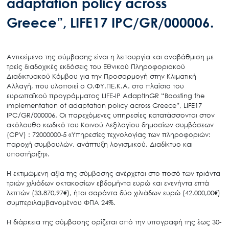
adaptation policy across
Greece”, LIFE17 IPC/GR/000006.
Αντικείμενο της σύμβασης είναι η λειτουργία και αναβάθμιση με
τρείς διαδοχικές εκδόσεις του Εθνικού Πληροφοριακού
Διαδικτυακού Κόμβου για την Προσαρμογή στην Κλιματική
Αλλαγή, που υλοποιεί ο Ο.ΦΥ.ΠΕ.Κ.Α. στο πλαίσιο του
ευρωπαϊκού προγράμματος LIFE-IP AdaptInGR “Boosting the
implementation of adaptation policy across Greece”, LIFE17
IPC/GR/000006. Οι παρεχόμενες υπηρεσίες κατατάσσονται στον
ακόλουθο κωδικό του Κοινού Λεξιλογίου δημοσίων συμβάσεων
(CPV) : 72000000-5 «Υπηρεσίες τεχνολογίας των πληροφοριών:
παροχή συμβουλών, ανάπτυξη λογισμικού, Διαδίκτυο και
υποστήριξη».
Η εκτιμώμενη αξία της σύμβασης ανέρχεται στο ποσό των τριάντα
τριών χιλιάδων οκτακοσίων εβδομήντα ευρώ και ενενήντα επτά
λεπτών (33.870,97€), ήτοι σαράντα δύο χιλιάδων ευρώ (42.000,00€)
συμπεριλαμβανομένου ΦΠΑ 24%.
Η διάρκεια της σύμβασης ορίζεται από την υπογραφή της έως 30-