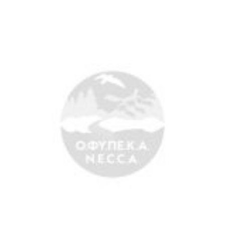
Άξονες δράσης
Μ.Δ.Π.Π.
Έργα
Εισιτήρια
Επικοινωνία