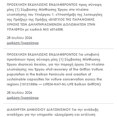
ΠΡΟΣΚΛΗΣΗ ΕΚΔΗΛΩΣΗΣ ΕΝΔΙΑΦΕΡΟΝΤΟΣ προς σύναψη
μίας (1) Σύμβασης Μίσθωσης Έργου στο πλαίσιο
υλοποίησης του Υποέργου 1: «Υποστήριξη της λειτουργίας
της Πράξης» της Πράξης «ΕΛΕΓΧΟΣ ΤΗΣ ΠΑΡΑΝΟΜΗΣ
ΧΡΗΣΗΣ ΤΩΝ ΔΗΛΗΤΗΡΙΑΣΜΕΝΩΝ ΔΟΛΩΜΑΤΩΝ ΣΤΗΝ
ΥΠΑΙΘΡΟ» με κωδικό MIS 6016558.
28 Ιουλίου 2026
Διαβάστε Περισσότερα
ΠΡΟΣΚΛΗΣΗ ΕΚΔΗΛΩΣΗΣ ΕΝΔΙΑΦΕΡΟΝΤΟΣ Για υποβολή
προτάσεων προς σύναψη μίας (1) Σύμβασης Μίσθωσης
Έργου ιδιωτικού δικαίου, για την παροχή έργου Στο πλαίσιο
υλοποίησης του Έργου «Full recovery of the Griffon Vulture
population in the Balkan Peninsula and creation of
sustainable capacities for vulture conservation across the
region» (101215506 — LIFE24-NAT-NL-LIFE Balkan GriffON)
28 Ιουλίου 2026
Διαβάστε Περισσότερα
ΔΙΑΚΗΡΥΞΗ ΔΗΜΟΣΙΟΥ ΔΙΑΓΩΝΙΣΜΟΥ Για την ανάδειξη
αναδόχου για την υπηρεσία: «Διαχείριση και εκτέλεση