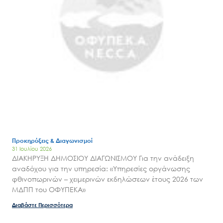
Προκηρύξεις & Διαγωνισμοί
31 Ιουλίου 2026
ΔΙΑΚΗΡΥΞΗ ΔΗΜΟΣΙΟΥ ΔΙΑΓΩΝΙΣΜΟΥ Για την ανάδειξη
αναδόχου για την υπηρεσία: «Υπηρεσίες οργάνωσης
φθινοπωρινών – χειμερινών εκδηλώσεων έτους 2026 των
Search
for:
ΜΔΠΠ του ΟΦΥΠΕΚΑ»
Ο.ΦΥ.ΠΕ.Κ.Α.
Διαβάστε Περισσότερα
Νέα – Δημοσιότητα