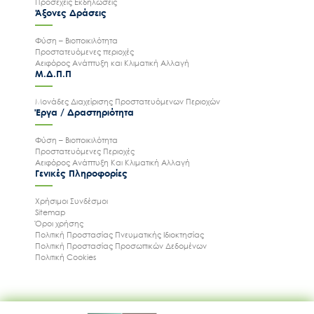
Προσεχείς Εκδηλώσεις
Άξονες Δράσεις
Φύση – Βιοποικιλότητα
Προστατευόμενες περιοχές
Αειφόρος Ανάπτυξη και Κλιματική Αλλαγή
Μ.Δ.Π.Π
Μονάδες Διαχείρισης Προστατευόμενων Περιοχών
Έργα / Δραστηριότητα
Φύση – Βιοποικιλότητα
Προστατευόμενες Περιοχές
Αειφόρος Ανάπτυξη Και Κλιματική Αλλαγή
Γενικές Πληροφορίες
Χρήσιμοι Συνδέσμοι
Sitemap
Όροι χρήσης
Πολιτική Προστασίας Πνευματικής Ιδιοκτησίας
Πολιτική Προστασίας Προσωπικών Δεδομένων
Πολιτική Cookies