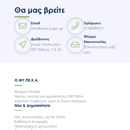
Θα μας βρείτε
Email
Τηλέφωνο
info@necca.gov.gr
2108089271
Φόρμα
Διεύθυνση
Επικοινωνίας
Λεωφ. Μεσογείων
Επικοινωνήστε μαζί
207 Αθήνα 115 25
μας
Ο.ΦΥ.ΠΕ.Κ.Α.
Θεσμικό Πλαισιο
Ίδρυση, σκοπός και αρμοδιότητες ΟΦΥΠΕΚΑ
Διοικητικό Συμβούλιο, Δομή & Οργανόγραμμα
Νέα & Δημοσιότητα
Νέα, Ανακοινώσεις, Δελτία Τύπου
Εκθέσεις & Αναφορές
Προκηρύξεις & Διαγωνισμοί