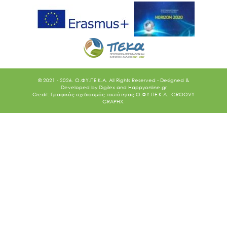
© 2021 - 2026. O.ΦΥ.ΠΕ.Κ.Α. All Rights Reserved - Designed &
Developed by
Digilex
and
Happyonline.gr
Credit: Γραφικός σχεδιασμός ταυτότητας Ο.ΦΥ.ΠΕ.Κ.Α.: GROOVY
GRAPHX.