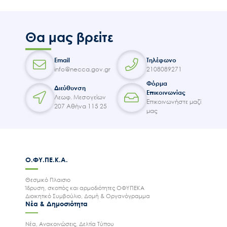
Θα μας βρείτε
Email
Τηλέφωνο
info@necca.gov.gr
2108089271
Ακολουθήστε μας
Φόρμα
Διεύθυνση
Επικοινωνίας
Λεωφ. Μεσογείων
Επικοινωνήστε μαζί
207 Αθήνα 115 25
μας
Ο.ΦΥ.ΠΕ.Κ.Α.
Θεσμικό Πλαισιο
Ίδρυση, σκοπός και αρμοδιότητες ΟΦΥΠΕΚΑ
Διοικητικό Συμβούλιο, Δομή & Οργανόγραμμα
Νέα & Δημοσιότητα
Νέα, Ανακοινώσεις, Δελτία Τύπου