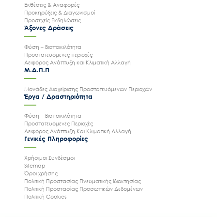
Εκθέσεις & Αναφορές
Προκηρύξεις & Διαγωνισμοί
Προσεχείς Εκδηλώσεις
Άξονες Δράσεις
Φύση – Βιοποικιλότητα
Προστατευόμενες περιοχές
Αειφόρος Ανάπτυξη και Κλιματική Αλλαγή
Μ.Δ.Π.Π
Μονάδες Διαχείρισης Προστατευόμενων Περιοχών
Έργα / Δραστηριότητα
Φύση – Βιοποικιλότητα
Προστατευόμενες Περιοχές
Αειφόρος Ανάπτυξη Και Κλιματική Αλλαγή
Γενικές Πληροφορίες
Χρήσιμοι Συνδέσμοι
Sitemap
Όροι χρήσης
Πολιτική Προστασίας Πνευματικής Ιδιοκτησίας
Πολιτική Προστασίας Προσωπικών Δεδομένων
Πολιτική Cookies