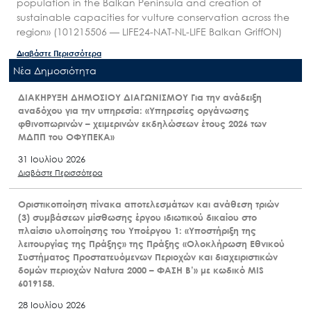
population in the Balkan Peninsula and creation of
sustainable capacities for vulture conservation across the
region» (101215506 — LIFE24-NAT-NL-LIFE Balkan GriffON)
Διαβάστε Περισσότερα
Nέα Δημοσιότητα
ΔΙΑΚΗΡΥΞΗ ΔΗΜΟΣΙΟΥ ΔΙΑΓΩΝΙΣΜΟΥ Για την ανάδειξη
αναδόχου για την υπηρεσία: «Υπηρεσίες οργάνωσης
φθινοπωρινών – χειμερινών εκδηλώσεων έτους 2026 των
ΜΔΠΠ του ΟΦΥΠΕΚΑ»
31 Ιουλίου 2026
Διαβάστε Περισσότερα
Οριστικοποίηση πίνακα αποτελεσμάτων και ανάθεση τριών
(3) συμβάσεων μίσθωσης έργου ιδιωτικού δικαίου στο
πλαίσιο υλοποίησης του Υποέργου 1: «Υποστήριξη της
λειτουργίας της Πράξης» της Πράξης «Ολοκλήρωση Εθνικού
Συστήματος Προστατευόμενων Περιοχών και διαχειριστικών
δομών περιοχών Natura 2000 – ΦΑΣΗ Β’» με κωδικό MIS
6019158.
28 Ιουλίου 2026