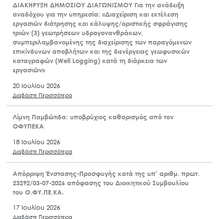
ΔΙΑΚΗΡΥΞΗ ΔΗΜΟΣΙΟΥ ΔΙΑΓΩΝΙΣΜΟΥ Για την ανάδειξη
αναδόχου για την υπηρεσία: «Διαχείριση και εκτέλεση
εργασιών διάτρησης και κάλυψης/οριστικής σφράγισης
τριών (3) γεωτρήσεων υδρογονανθράκων,
συμπεριλαμβανομένης της διαχείρισης των παραγόμενων
επικίνδυνων αποβλήτων και της διενέργειας γεωφυσικών
καταγραφών (Well Logging) κατά τη διάρκεια των
εργασιών»
20 Ιουλίου 2026
Διαβάστε Περισσότερα
Λίμνη Παμβώτιδα: υποβρύχιος καθαρισμός από τον
ΟΦΥΠΕΚΑ
18 Ιουλίου 2026
Διαβάστε Περισσότερα
Απόρριψη Ένστασης-Προσφυγής κατά της υπ’ αριθμ. πρωτ.
23292/03-07-2026 απόφασης του Διοικητικού Συμβουλίου
του Ο.ΦΥ.ΠΕ.ΚΑ.
17 Ιουλίου 2026
Διαβάστε Περισσότερα