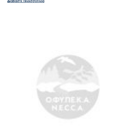
Διαβάστε Περισσότερα
Search
for:
Ο.ΦΥ.ΠΕ.Κ.Α.
Νέα – Δημοσιότητα
Άξονες δράσης
Μ.Δ.Π.Π.
Έργα
Εισιτήρια