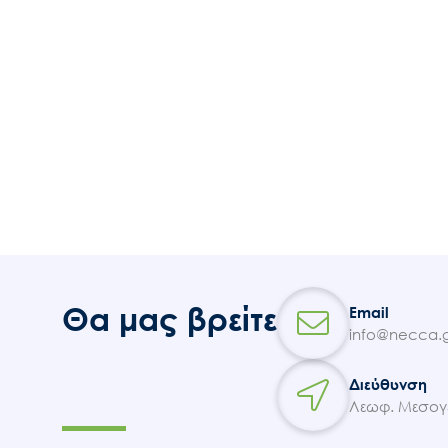
Θα μας βρείτε
Email
info@necca.g
Διεύθυνση
Λεωφ. Μεσογε