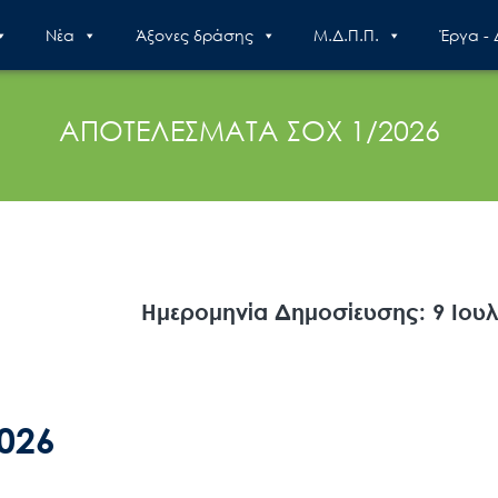
Nέα
Άξονες δράσης
Μ.Δ.Π.Π.
Έργα -
ΑΠΟΤΕΛΕΣΜΑΤΑ ΣΟΧ 1/2026
Ημερομηνία Δημοσίευσης: 9 Ιουλ
026