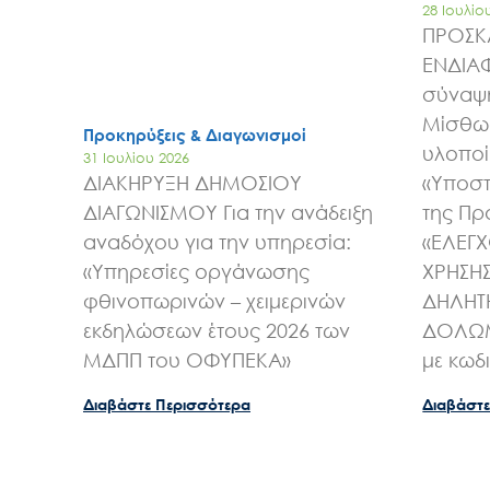
28 Ιουλίο
ΠΡΟΣΚ
ΕΝΔΙΑ
σύναψη
Μίσθωσ
Προκηρύξεις & Διαγωνισμοί
υλοποί
31 Ιουλίου 2026
ΔΙΑΚΗΡΥΞΗ ΔΗΜΟΣΙΟΥ
«Υποστ
ΔΙΑΓΩΝΙΣΜΟΥ Για την ανάδειξη
της Πρ
αναδόχου για την υπηρεσία:
«ΕΛΕΓ
«Υπηρεσίες οργάνωσης
ΧΡΗΣΗ
φθινοπωρινών – χειμερινών
ΔΗΛΗΤ
εκδηλώσεων έτους 2026 των
ΔΟΛΩΜ
ΜΔΠΠ του ΟΦΥΠΕΚΑ»
με κωδ
Διαβάστε Περισσότερα
Διαβάστε