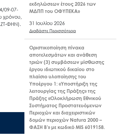
εκδηλώσεων έτους 2026 των
4/09-07-
ΜΔΠΠ του ΟΦΥΠΕΚΑ»
υ χρόνου,
31 Ιουλίου 2026
ΖΤ-ΦΗΝ).
Διαβάστε Περισσότερα
Οριστικοποίηση πίνακα
αποτελεσμάτων και ανάθεση
τριών (3) συμβάσεων μίσθωσης
έργου ιδιωτικού δικαίου στο
πλαίσιο υλοποίησης του
Υποέργου 1: «Υποστήριξη της
λειτουργίας της Πράξης» της
Πράξης «Ολοκλήρωση Εθνικού
Συστήματος Προστατευόμενων
Περιοχών και διαχειριστικών
δομών περιοχών Natura 2000 –
ΦΑΣΗ Β’» με κωδικό MIS 6019158.