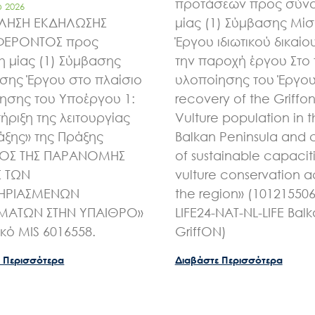
Έργα
προτάσεων προς σύν
υ 2026
ΛΗΣΗ ΕΚΔΗΛΩΣΗΣ
μίας (1) Σύμβασης Μί
ΦΕΡΟΝΤΟΣ προς
Έργου ιδιωτικού δικαίου
Εισιτήρια
 μίας (1) Σύμβασης
την παροχή έργου Στο 
ης Έργου στο πλαίσιο
υλοποίησης του Έργου 
ησης του Υποέργου 1:
recovery of the Griffo
Επικοινωνία
ήριξη της λειτουργίας
Vulture population in 
άξης» της Πράξης
Balkan Peninsula and 
ΧΟΣ ΤΗΣ ΠΑΡΑΝΟΜΗΣ
of sustainable capaciti
Σ ΤΩΝ
vulture conservation a
ΗΡΙΑΣΜΕΝΩΝ
the region» (10121550
ΑΤΩΝ ΣΤΗΝ ΥΠΑΙΘΡΟ»
LIFE24-NAT-NL-LIFE Bal
ικό MIS 6016558.
GriffON)
 Περισσότερα
Διαβάστε Περισσότερα