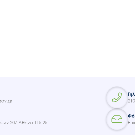
Ακολουθήστε μας
Τη
ov.gr
210
Φό
ίων 207 Αθήνα 115 25
Επι