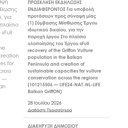
αψη
ΠΡΟΣΚΛΗΣΗ ΕΚΔΗΛΩΣΗΣ
σθωσης
ΕΝΔΙΑΦΕΡΟΝΤΟΣ Για υποβολή
προτάσεων προς σύναψη μίας
, για
(1) Σύμβασης Μίσθωσης Έργου
πλαίσιο
ιδιωτικού δικαίου, για την
«Full
παροχή έργου Στο πλαίσιο
n
υλοποίησης του Έργου «Full
the
recovery of the Griffon Vulture
creation
population in the Balkan
es for
Peninsula and creation of
cross
sustainable capacities for vulture
conservation across the region»
6 —
(101215506 — LIFE24-NAT-NL-LIFE
kan
Balkan GriffON)
28 Ιουλίου 2026
Διαβάστε Περισσότερα
ΔΙΑΚΗΡΥΞΗ ΔΗΜΟΣΙΟΥ