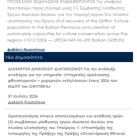
ΠΡΟΣΚΛΗΣΗ ΕΚΔΗΛΩΣΗΣ ΕΝΔΙΑΦΕΡΟΝΤΟΣ Για υποβολή
προτάσεων προς σύναψη μίας (1) Σύμβασης Μίσθωσης
Έργου ιδιωτικού δικαίου, για την παροχή έργου Στο πλαίσιο
υλοποίησης του Έργου «Full recovery of the Griffon Vulture
population in the Balkan Peninsula and creation of
sustainable capacities for vulture conservation across the
region» (101215506 — LIFE24-NAT-NL-LIFE Balkan GriffON)
Διαβάστε Περισσότερα
Nέα Δημοσιότητα
ΔΙΑΚΗΡΥΞΗ ΔΗΜΟΣΙΟΥ ΔΙΑΓΩΝΙΣΜΟΥ Για την ανάδειξη
αναδόχου για την υπηρεσία: «Υπηρεσίες οργάνωσης
φθινοπωρινών – χειμερινών εκδηλώσεων έτους 2026 των
ΜΔΠΠ του ΟΦΥΠΕΚΑ»
31 Ιουλίου 2026
Διαβάστε Περισσότερα
Οριστικοποίηση πίνακα αποτελεσμάτων και ανάθεση τριών
(3) συμβάσεων μίσθωσης έργου ιδιωτικού δικαίου στο
πλαίσιο υλοποίησης του Υποέργου 1: «Υποστήριξη της
λειτουργίας της Πράξης» της Πράξης «Ολοκλήρωση Εθνικού