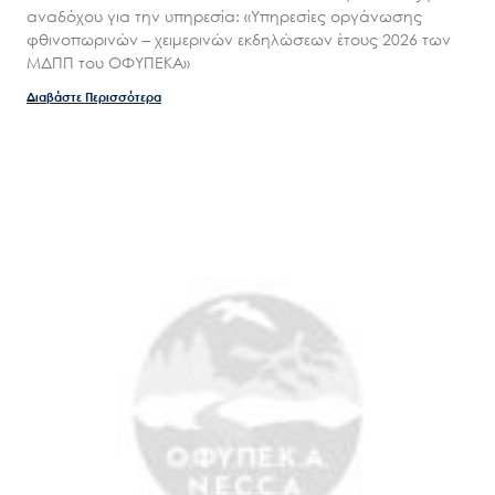
αναδόχου για την υπηρεσία: «Υπηρεσίες οργάνωσης
φθινοπωρινών – χειμερινών εκδηλώσεων έτους 2026 των
ΜΔΠΠ του ΟΦΥΠΕΚΑ»
Διαβάστε Περισσότερα
Search
for:
Ο.ΦΥ.ΠΕ.Κ.Α.
Νέα – Δημοσιότητα
Άξονες δράσης
Μ.Δ.Π.Π.
Έργα