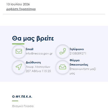
13 Ιουλίου 2026
Διαβάστε Περισσότερα
Θα μας βρείτε
Email
Τηλέφωνο
info@necca.gov.gr
2108089271
Φόρμα
Διεύθυνση
Επικοινωνίας
Λεωφ. Μεσογείων
Επικοινωνήστε μαζί
207 Αθήνα 115 25
μας
Ο.ΦΥ.ΠΕ.Κ.Α.
Θεσμικό Πλαισιο