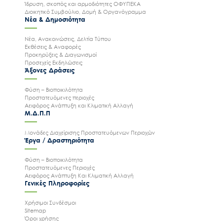
Ίδρυση, σκοπός και αρμοδιότητες ΟΦΥΠΕΚΑ
Διοικητικό Συμβούλιο, Δομή & Οργανόγραμμα
Νέα & Δημοσιότητα
Νέα, Ανακοινώσεις, Δελτία Τύπου
Εκθέσεις & Αναφορές
Προκηρύξεις & Διαγωνισμοί
Προσεχείς Εκδηλώσεις
Άξονες Δράσεις
Φύση – Βιοποικιλότητα
Προστατευόμενες περιοχές
Αειφόρος Ανάπτυξη και Κλιματική Αλλαγή
Μ.Δ.Π.Π
Μονάδες Διαχείρισης Προστατευόμενων Περιοχών
Έργα / Δραστηριότητα
Φύση – Βιοποικιλότητα
Προστατευόμενες Περιοχές
Αειφόρος Ανάπτυξη Και Κλιματική Αλλαγή
Γενικές Πληροφορίες
Χρήσιμοι Συνδέσμοι
Sitemap
Όροι χρήσης