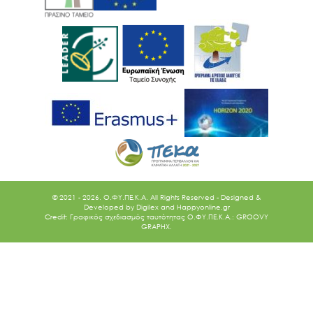
© 2021 - 2026. O.ΦΥ.ΠΕ.Κ.Α. All Rights Reserved - Designed &
Developed by
Digilex
and
Happyonline.gr
Credit: Γραφικός σχεδιασμός ταυτότητας Ο.ΦΥ.ΠΕ.Κ.Α.: GROOVY
GRAPHX.