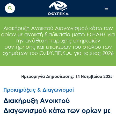
Search Button
Search
for:
Διακήρυξη Ανοικτού Διαγωνισμού κάτω των
ορίων με ανοικτή διαδικασία μέσω ΕΣΗΔΗΣ για
την ανάθεση παροχής υπηρεσιών
συντήρησης και επισκευών του στόλου των
οχημάτων του Ο.ΦΥ.ΠΕ.Κ.Α. για το έτος 2026
Ημερομηνία Δημοσίευσης: 14 Νοεμβρίου 2025
Προκηρύξεις & Διαγωνισμοί
Διακήρυξη Ανοικτού
Διαγωνισμού κάτω των ορίων με