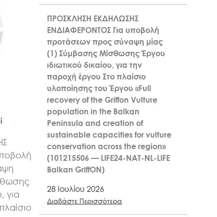
ΠΡΟΣΚΛΗΣΗ ΕΚΔΗΛΩΣΗΣ
ΕΝΔΙΑΦΕΡΟΝΤΟΣ Για υποβολή
προτάσεων προς σύναψη μίας
(1) Σύμβασης Μίσθωσης Έργου
ιδιωτικού δικαίου, για την
παροχή έργου Στο πλαίσιο
υλοποίησης του Έργου «Full
recovery of the Griffon Vulture
population in the Balkan
ί
Peninsula and creation of
sustainable capacities for vulture
ΗΣ
conservation across the region»
υποβολή
(101215506 — LIFE24-NAT-NL-LIFE
αψη
Balkan GriffON)
σθωσης
28 Ιουλίου 2026
, για
Διαβάστε Περισσότερα
πλαίσιο