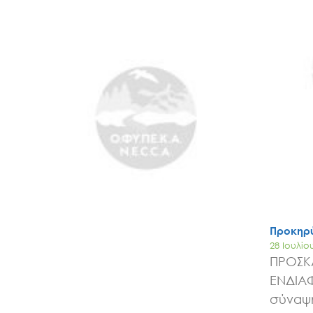
Προκηρύ
28 Ιουλίο
ΠΡΟΣΚ
ΕΝΔΙΑ
σύναψη