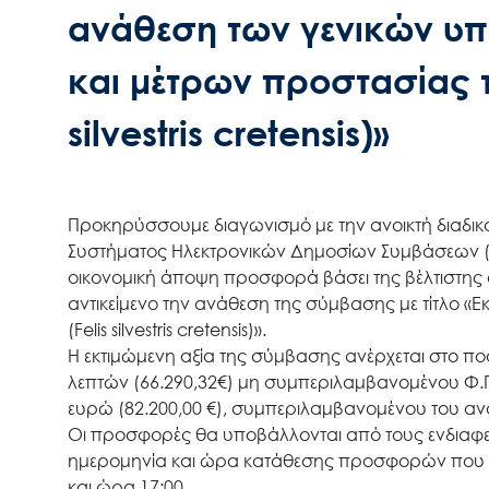
ανάθεση των γενικών υ
και μέτρων προστασίας τ
silvestris cretensis)»
Προκηρύσσουμε διαγωνισμό με την ανοικτή διαδικα
Συστήματος Ηλεκτρονικών Δημοσίων Συμβάσεων (
οικονομική άποψη προσφορά βάσει της βέλτιστης σ
αντικείμενο την ανάθεση της σύμβασης με τίτλο 
(Felis silvestris cretensis)».
Η εκτιμώμενη αξία της σύμβασης ανέρχεται στο ποσ
λεπτών (66.290,32€) μη συμπεριλαμβανομένου Φ.Π.
ευρώ (82.200,00 €), συμπεριλαμβανομένου του α
Οι προσφορές θα υποβάλλονται από τους ενδιαφερ
ημερομηνία και ώρα κατάθεσης προσφορών που ορί
και ώρα 17:00.