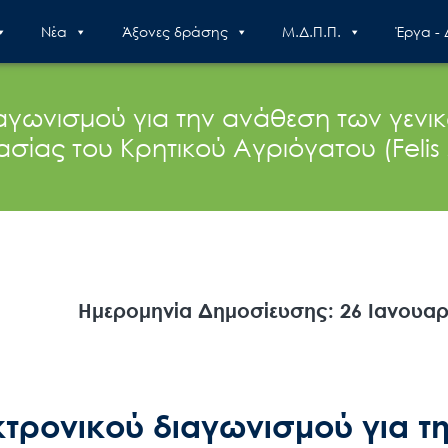
Nέα
Άξονες δράσης
Μ.Δ.Π.Π.
Έργα -
ιαγωνισμού για την ανάθεση των γεν
ίας του Κρητικού Αγριόγατου (Felis sil
Ημερομηνία Δημοσίευσης: 26 Ιανουαρ
τρονικού διαγωνισμού για τ