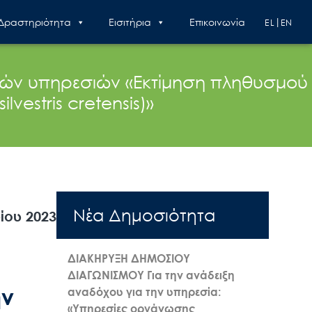
 Δραστηριότητα
Εισιτήρια
Επικοινωνία
EL
EN
ικών υπηρεσιών «Εκτίμηση πληθυσμού
vestris cretensis)»
Nέα Δημοσιότητα
ίου 2023
ΔΙΑΚΗΡΥΞΗ ΔΗΜΟΣΙΟΥ
ΔΙΑΓΩΝΙΣΜΟΥ Για την ανάδειξη
ην
αναδόχου για την υπηρεσία:
«Υπηρεσίες οργάνωσης