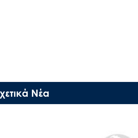
Search
for:
Ο.ΦΥ.ΠΕ.Κ.Α.
Νέα – Δημοσιότητα
χετικά Νέα
Άξονες δράσης
Μ.Δ.Π.Π.