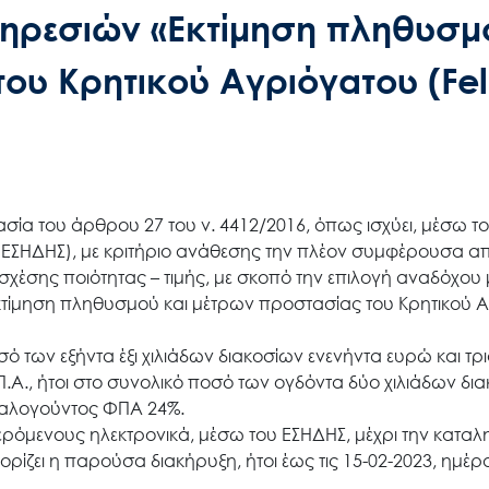
πηρεσιών «Εκτίμηση πληθυσμ
ου Κρητικού Αγριόγατου (Fel
σία του άρθρου 27 του ν. 4412/2016, όπως ισχύει, μέσω τ
ΕΣΗΔΗΣ), με κριτήριο ανάθεσης την πλέον συμφέρουσα α
χέσης ποιότητας – τιμής, με σκοπό την επιλογή αναδόχου 
«Εκτίμηση πληθυσμού και μέτρων προστασίας του Κρητικού 
ό των εξήντα έξι χιλιάδων διακοσίων ενενήντα ευρώ και τρ
Α., ήτοι στο συνολικό ποσό των ογδόντα δύο χιλιάδων δι
ναλογούντος ΦΠΑ 24%.
όμενους ηλεκτρονικά, μέσω του ΕΣΗΔΗΣ, μέχρι την καταλη
ζει η παρούσα διακήρυξη, ήτοι έως τις 15-02-2023, ημέρ