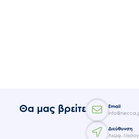
Θα μας βρείτε
Email
info@necca.g
Διεύθυνση
Λεωφ. Μεσογε