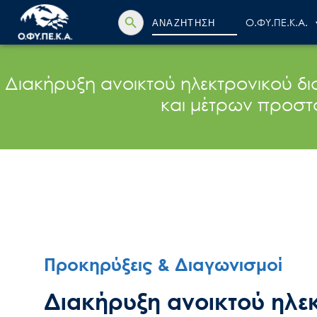
Search Button
Search
Ο.ΦΥ.ΠΕ.Κ.Α.
for:
Διακήρυξη ανοικτού ηλεκτρονικού δ
και μέτρων προστασ
Προκηρύξεις & Διαγωνισμοί
Διακήρυξη ανοικτού ηλεκ