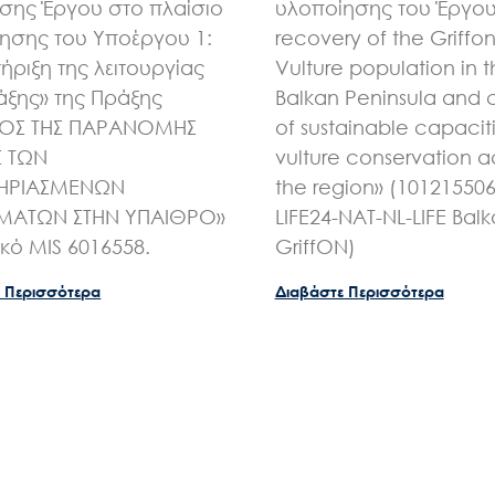
ης Έργου στο πλαίσιο
υλοποίησης του Έργου 
ησης του Υποέργου 1:
recovery of the Griffo
ήριξη της λειτουργίας
Vulture population in 
άξης» της Πράξης
Balkan Peninsula and 
ΧΟΣ ΤΗΣ ΠΑΡΑΝΟΜΗΣ
of sustainable capaciti
Σ ΤΩΝ
vulture conservation a
ΗΡΙΑΣΜΕΝΩΝ
the region» (10121550
ΑΤΩΝ ΣΤΗΝ ΥΠΑΙΘΡΟ»
LIFE24-NAT-NL-LIFE Bal
ικό MIS 6016558.
GriffON)
 Περισσότερα
Διαβάστε Περισσότερα