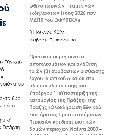
ού
φθινοπωρινών – χειμερινών
εκδηλώσεων έτους 2026 των
is
ΜΔΠΠ του ΟΦΥΠΕΚΑ»
31 Ιουλίου 2026
Διαβάστε Περισσότερα
Οριστικοποίηση πίνακα
ου Εθνικού
αποτελεσμάτων και ανάθεση
πό
τριών (3) συμβάσεων μίσθωσης
με
έργου ιδιωτικού δικαίου στο
Αγριόγατου
πλαίσιο υλοποίησης του
Υποέργου 1: «Υποστήριξη της
ιάντα δύο
λειτουργίας της Πράξης» της
ακοσίων
Πράξης «Ολοκλήρωση Εθνικού
Συστήματος Προστατευόμενων
κτική
Περιοχών και διαχειριστικών
α Τετάρτη
δομών περιοχών Natura 2000 –