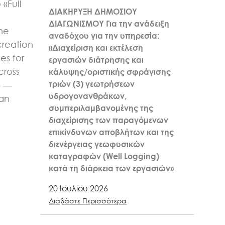
«Full
ΔΙΑΚΗΡΥΞΗ ΔΗΜΟΣΙΟΥ
n
ΔΙΑΓΩΝΙΣΜΟΥ Για την ανάδειξη
the
αναδόχου για την υπηρεσία:
creation
«Διαχείριση και εκτέλεση
es for
εργασιών διάτρησης και
cross
κάλυψης/οριστικής σφράγισης
τριών (3) γεωτρήσεων
6 —
υδρογονανθράκων,
kan
συμπεριλαμβανομένης της
διαχείρισης των παραγόμενων
επικίνδυνων αποβλήτων και της
διενέργειας γεωφυσικών
καταγραφών (Well Logging)
κατά τη διάρκεια των εργασιών»
20 Ιουλίου 2026
Διαβάστε Περισσότερα