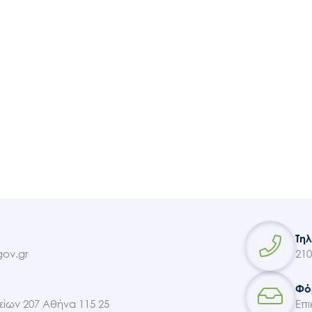
Ακολουθήστε μας
Τη
ov.gr
210
Φό
ίων 207 Αθήνα 115 25
Επι