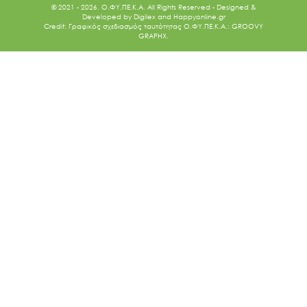
© 2021 - 2026. O.ΦΥ.ΠΕ.Κ.Α. All Rights Reserved - Designed &
Developed by
Digilex
and
Happyonline.gr
Credit: Γραφικός σχεδιασμός ταυτότητας Ο.ΦΥ.ΠΕ.Κ.Α.: GROOVY
GRAPHX.