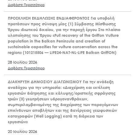
Διαβάστε Περισσότερα
ΠΡΟΣΚΛΗΣΗ ΕΚΔΗΛΩΣΗΣ ΕΝΔΙΑΦΕΡΟΝΤΟΣ Για υποβολή
προτάσεων προς σύναψη μίας (1) Σύμβασης Μίσθωσης
Έργου ιδιωτικού δικαίου, για την παροχή έργου Στο πλαίσιο
υλοποίησης του Έργου «Full recovery of the Griffon Vulture
population in the Balkan Peninsula and creation of
sustainable capacities for vulture conservation across the
region» (101215506 — LIFE24-NAT-NL-LIFE Balkan GriffON)
28 Ιουλίου 2026
Διαβάστε Περισσότερα
ΔΙΑΚΗΡΥΞΗ ΔΗΜΟΣΙΟΥ ΔΙΑΓΩΝΙΣΜΟΥ Για την ανάδειξη
αναδόχου για την υπηρεσία: «Διαχείριση και εκτέλεση
εργασιών διάτρησης και κάλυψης/οριστικής σφράγισης
τριών (3) γεωτρήσεων υδρογονανθράκων,
συμπεριλαμβανομένης της διαχείρισης των παραγόμενων
επικίνδυνων αποβλήτων και της διενέργειας γεωφυσικών
καταγραφών (Well Logging) κατά τη διάρκεια των
εργασιών»
20 Ιουλίου 2026