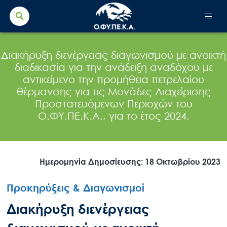
Search Button
Search
for:
Διακήρυξη διενέργειας διαγωνισμού με ανοικτή
διαδικασία για την ανάδειξη αναδόχου με
αντικείμενο την προμήθεια πετρελαίου
θέρμανσης για τις Μονάδες Διαχείρισης
Προστατευόμενων Περιοχών του
Ο.ΦΥ.ΠΕ.Κ.Α., για το έτος 2024.
Ημερομηνία Δημοσίευσης: 18 Οκτωβρίου 2023
Προκηρύξεις & Διαγωνισμοί
Διακήρυξη διενέργειας