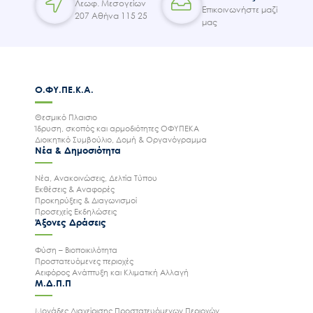
Λεωφ. Μεσογείων
Επικοινωνήστε μαζί
207 Αθήνα 115 25
μας
Ο.ΦΥ.ΠΕ.Κ.Α.
Θεσμικό Πλαισιο
Ίδρυση, σκοπός και αρμοδιότητες ΟΦΥΠΕΚΑ
Διοικητικό Συμβούλιο, Δομή & Οργανόγραμμα
Νέα & Δημοσιότητα
Νέα, Ανακοινώσεις, Δελτία Τύπου
Εκθέσεις & Αναφορές
Προκηρύξεις & Διαγωνισμοί
Προσεχείς Εκδηλώσεις
Άξονες Δράσεις
Φύση – Βιοποικιλότητα
Προστατευόμενες περιοχές
Αειφόρος Ανάπτυξη και Κλιματική Αλλαγή
Μ.Δ.Π.Π
Μονάδες Διαχείρισης Προστατευόμενων Περιοχών