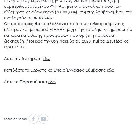
πενήντα ενός ευρώ και εξήντα ενός λεπτών (56.451,61€), μη
συμπεριλαμβανομένου Φ.Π.Α., ήτοι στο συνολικό ποσό των
εβδομήντα χιλιάδων ευρώ (70.000,00€), συμπεριλαμβανομένου του
αναλογούντος ΦΠΑ 24%.
Οι προσφορές θα υποβάλλονται από τους ενδιαφερόμενους
ηλεκτρονικά, μέσω του ΕΣΗΔΗΣ, μέχρι την καταληκτική ημερομηνία
και ώρα κατάθεσης προσφορών που ορίζει η παρούσα
διακήρυξη, ήτοι έως την 06η Νοεμβρίου 2023, ημέρα Δευτέρα και
ώρα 17:00.
Δείτε την διακήρυξη
εδώ
Κατεβάστε το Ευρωπαικό Ενιαίο Έγγραφο Σύμβασης
εδώ
Δείτε τα Παραρτήματα
εδώ
Share on social :