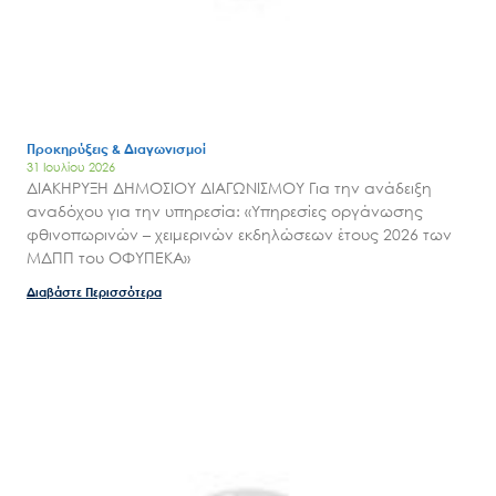
Προκηρύξεις & Διαγωνισμοί
31 Ιουλίου 2026
ΔΙΑΚΗΡΥΞΗ ΔΗΜΟΣΙΟΥ ΔΙΑΓΩΝΙΣΜΟΥ Για την ανάδειξη
αναδόχου για την υπηρεσία: «Υπηρεσίες οργάνωσης
φθινοπωρινών – χειμερινών εκδηλώσεων έτους 2026 των
ΜΔΠΠ του ΟΦΥΠΕΚΑ»
Διαβάστε Περισσότερα
Search
for:
Ο.ΦΥ.ΠΕ.Κ.Α.
Νέα – Δημοσιότητα
Άξονες δράσης