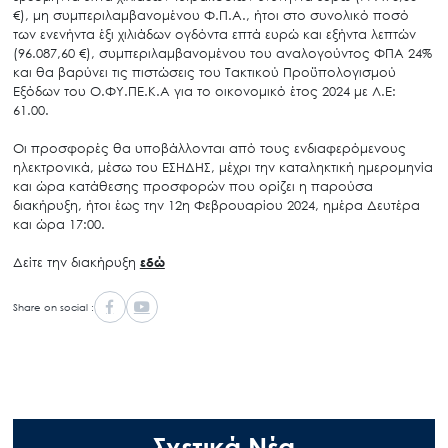
€), μη συμπεριλαμβανομένου Φ.Π.Α., ήτοι στο συνολικό ποσό
των ενενήντα έξι χιλιάδων ογδόντα επτά ευρώ και εξήντα λεπτών
(96.087,60 €), συμπεριλαμβανομένου του αναλογούντος ΦΠΑ 24%
και θα βαρύνει τις πιστώσεις του Τακτικού Προϋπολογισμού
Εξόδων του Ο.ΦΥ.ΠΕ.Κ.Α για το οικονομικό έτος 2024 με Λ.Ε:
61.00.
Οι προσφορές θα υποβάλλονται από τους ενδιαφερόμενους
ηλεκτρονικά, μέσω του ΕΣΗΔΗΣ, μέχρι την καταληκτική ημερομηνία
και ώρα κατάθεσης προσφορών που ορίζει η παρούσα
διακήρυξη, ήτοι έως την 12η Φεβρουαρίου 2024, ημέρα Δευτέρα
και ώρα 17:00.
Δείτε την διακήρυξη
εδώ
Share on social :
Σχετικά Νέα