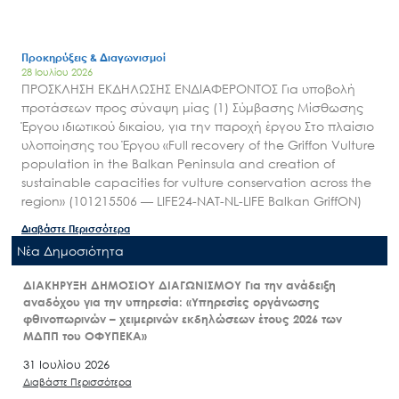
Προκηρύξεις & Διαγωνισμοί
28 Ιουλίου 2026
ΠΡΟΣΚΛΗΣΗ ΕΚΔΗΛΩΣΗΣ ΕΝΔΙΑΦΕΡΟΝΤΟΣ Για υποβολή
προτάσεων προς σύναψη μίας (1) Σύμβασης Μίσθωσης
Έργου ιδιωτικού δικαίου, για την παροχή έργου Στο πλαίσιο
υλοποίησης του Έργου «Full recovery of the Griffon Vulture
population in the Balkan Peninsula and creation of
sustainable capacities for vulture conservation across the
region» (101215506 — LIFE24-NAT-NL-LIFE Balkan GriffON)
Διαβάστε Περισσότερα
Nέα Δημοσιότητα
ΔΙΑΚΗΡΥΞΗ ΔΗΜΟΣΙΟΥ ΔΙΑΓΩΝΙΣΜΟΥ Για την ανάδειξη
αναδόχου για την υπηρεσία: «Υπηρεσίες οργάνωσης
φθινοπωρινών – χειμερινών εκδηλώσεων έτους 2026 των
ΜΔΠΠ του ΟΦΥΠΕΚΑ»
31 Ιουλίου 2026
Διαβάστε Περισσότερα