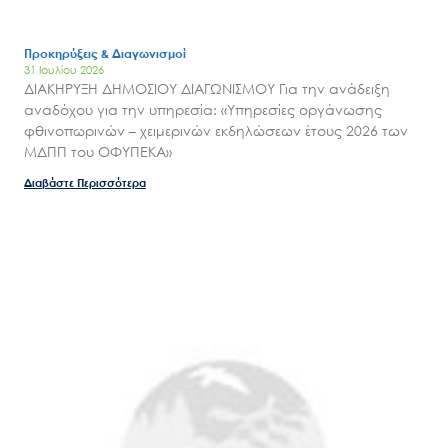
Προκηρύξεις & Διαγωνισμοί
31 Ιουλίου 2026
ΔΙΑΚΗΡΥΞΗ ΔΗΜΟΣΙΟΥ ΔΙΑΓΩΝΙΣΜΟΥ Για την ανάδειξη
αναδόχου για την υπηρεσία: «Υπηρεσίες οργάνωσης
φθινοπωρινών – χειμερινών εκδηλώσεων έτους 2026 των
ΜΔΠΠ του ΟΦΥΠΕΚΑ»
Διαβάστε Περισσότερα
Search
for:
Ο.ΦΥ.ΠΕ.Κ.Α.
Νέα – Δημοσιότητα
Άξονες δράσης
Μ.Δ.Π.Π.