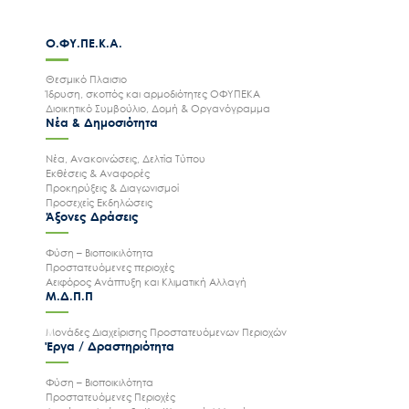
Ο.ΦΥ.ΠΕ.Κ.Α.
Θεσμικό Πλαισιο
Ίδρυση, σκοπός και αρμοδιότητες ΟΦΥΠΕΚΑ
Διοικητικό Συμβούλιο, Δομή & Οργανόγραμμα
Νέα & Δημοσιότητα
Νέα, Ανακοινώσεις, Δελτία Τύπου
Εκθέσεις & Αναφορές
Προκηρύξεις & Διαγωνισμοί
Προσεχείς Εκδηλώσεις
Άξονες Δράσεις
Φύση – Βιοποικιλότητα
Προστατευόμενες περιοχές
Αειφόρος Ανάπτυξη και Κλιματική Αλλαγή
Μ.Δ.Π.Π
Μονάδες Διαχείρισης Προστατευόμενων Περιοχών
Έργα / Δραστηριότητα
Φύση – Βιοποικιλότητα
Προστατευόμενες Περιοχές