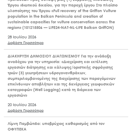
Έργου ιδιωτικού δικαίου, για την παροχή έργου Στο πλαίσιο
υλοποίησης του Έργου «Full recovery of the Griffon Vulture
population in the Balkan Peninsula and creation of
sustainable capacities for vulture conservation across the
region» (101215506 — LIFE24-NAT-NL-LIFE Balkan GriffON)
28 Ιουλίου 2026
Διαβάστε Περισσότερα
ΔΙΑΚΗΡΥΞΗ ΔΗΜΟΣΙΟΥ ΔΙΑΓΩΝΙΣΜΟΥ Για την ανάδειξη
αναδόχου για την υπηρεσία: «Διαχείριση και εκτέλεση
εργασιών διάτρησης και κάλυψης/οριστικής σφράγισης
τριών (3) γεωτρήσεων υδρογονανθράκων,
συμπεριλαμβανομένης της διαχείρισης των παραγόμενων
επικίνδυνων αποβλήτων και της διενέργειας γεωφυσικών
καταγραφών (Well Logging) κατά τη διάρκεια των
εργασιών»
20 Ιουλίου 2026
Διαβάστε Περισσότερα
Λίμνη Παμβώτιδα: υποβρύχιος καθαρισμός από τον
ΟΦΥΠΕΚΑ