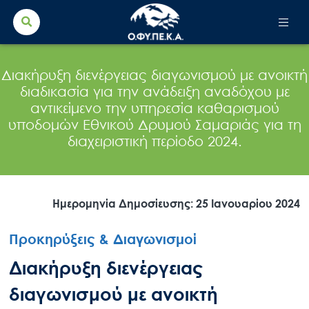
Search Button
Search
for:
Διακήρυξη διενέργειας διαγωνισμού με ανοικτή
διαδικασία για την ανάδειξη αναδόχου με
αντικείμενο την υπηρεσία καθαρισμού
υποδομών Εθνικού Δρυμού Σαμαριάς για τη
διαχειριστική περίοδο 2024.
Ημερομηνία Δημοσίευσης: 25 Ιανουαρίου 2024
Προκηρύξεις & Διαγωνισμοί
Διακήρυξη διενέργειας
διαγωνισμού με ανοικτή