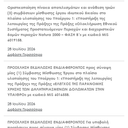
Οριστικοποίηση πίνακα αποτελεσμάτων και ανάθεση τριών
(3) συμβάσεων μίσθωσης έργου ιδιωτικού δικαίου στο
πλαίσιο υλοποίησης του Υποέργου 1: «Υποστήριξη της
λειτουργίας της Πράξης» της Πράξης «Ολοκλήρωση Εθνικού
Συστήματος Προστατευόμενων Περιοχών και διαχειριστικών
δομών περιοχών Natura 2000 – ΦΑΣΗ Β’» με κωδικό MIS
6019158.
28 Ιουλίου 2026
Διαβάστε Περισσότερα
ΠΡΟΣΚΛΗΣΗ ΕΚΔΗΛΩΣΗΣ ΕΝΔΙΑΦΕΡΟΝΤΟΣ προς σύναψη
μίας (1) Σύμβασης Μίσθωσης Έργου στο πλαίσιο
υλοποίησης του Υποέργου 1: «Υποστήριξη της λειτουργίας
της Πράξης» της Πράξης «ΕΛΕΓΧΟΣ ΤΗΣ ΠΑΡΑΝΟΜΗΣ
ΧΡΗΣΗΣ ΤΩΝ ΔΗΛΗΤΗΡΙΑΣΜΕΝΩΝ ΔΟΛΩΜΑΤΩΝ ΣΤΗΝ
ΥΠΑΙΘΡΟ» με κωδικό MIS 6016558.
28 Ιουλίου 2026
Διαβάστε Περισσότερα
ΠΡΟΣΚΛΗΣΗ ΕΚΔΗΛΩΣΗΣ ΕΝΔΙΑΦΕΡΟΝΤΟΣ Για υποβολή
προτάσεων προς σύναψη μίας (1) Σύμβασης Μίσθωσης