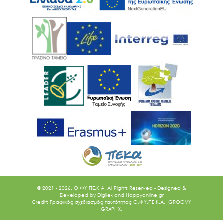
© 2021 - 2026. O.ΦΥ.ΠΕ.Κ.Α. All Rights Reserved - Designed &
Developed by
Digilex
and
Happyonline.gr
Credit: Γραφικός σχεδιασμός ταυτότητας Ο.ΦΥ.ΠΕ.Κ.Α.: GROOVY
GRAPHX.