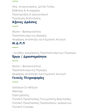
Νέα, Ανακοινώσεις, Δελτία Τύπου
Εκθέσεις & Αναφορές
Προκηρύξεις & Διαγωνισμοί
Προσεχείς Εκδηλώσεις
Άξονες Δράσεις
Φύση – Βιοποικιλότητα
Προστατευόμενες περιοχές
Αειφόρος Ανάπτυξη και Κλιματική Αλλαγή
Μ.Δ.Π.Π
Μονάδες Διαχείρισης Προστατευόμενων Περιοχών
Έργα / Δραστηριότητα
Φύση – Βιοποικιλότητα
Προστατευόμενες Περιοχές
Αειφόρος Ανάπτυξη Και Κλιματική Αλλαγή
Γενικές Πληροφορίες
Χρήσιμοι Συνδέσμοι
Sitemap
Όροι χρήσης
Πολιτική Προστασίας Πνευματικής Ιδιοκτησίας
Πολιτική Προστασίας Προσωπικών Δεδομένων
Πολιτική Cookies