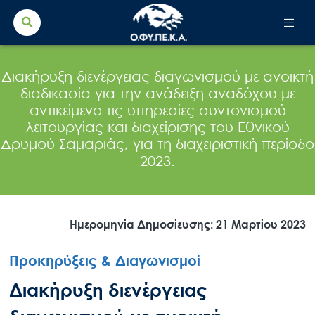
Search Button
Search
for:
Διακήρυξη διενέργειας διαγωνισμού με ανοικτή
διαδικασία για την ανάδειξη αναδόχου με
αντικείμενο τις υπηρεσίες συντονισμού
λειτουργίας και διαχείρισης του Εθνικού
Δρυμού Σαμαριάς, για τη διαχειριστική περίοδο
2023.
Ημερομηνία Δημοσίευσης: 21 Μαρτίου 2023
Προκηρύξεις & Διαγωνισμοί
Διακήρυξη διενέργειας