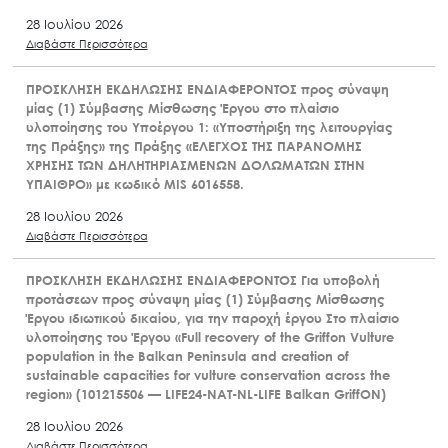
28 Ιουλίου 2026
Διαβάστε Περισσότερα
ΠΡΟΣΚΛΗΣΗ ΕΚΔΗΛΩΣΗΣ ΕΝΔΙΑΦΕΡΟΝΤΟΣ προς σύναψη
μίας (1) Σύμβασης Μίσθωσης Έργου στο πλαίσιο
υλοποίησης του Υποέργου 1: «Υποστήριξη της λειτουργίας
της Πράξης» της Πράξης «ΕΛΕΓΧΟΣ ΤΗΣ ΠΑΡΑΝΟΜΗΣ
ΧΡΗΣΗΣ ΤΩΝ ΔΗΛΗΤΗΡΙΑΣΜΕΝΩΝ ΔΟΛΩΜΑΤΩΝ ΣΤΗΝ
ΥΠΑΙΘΡΟ» με κωδικό MIS 6016558.
28 Ιουλίου 2026
Διαβάστε Περισσότερα
ΠΡΟΣΚΛΗΣΗ ΕΚΔΗΛΩΣΗΣ ΕΝΔΙΑΦΕΡΟΝΤΟΣ Για υποβολή
προτάσεων προς σύναψη μίας (1) Σύμβασης Μίσθωσης
Έργου ιδιωτικού δικαίου, για την παροχή έργου Στο πλαίσιο
υλοποίησης του Έργου «Full recovery of the Griffon Vulture
population in the Balkan Peninsula and creation of
sustainable capacities for vulture conservation across the
region» (101215506 — LIFE24-NAT-NL-LIFE Balkan GriffON)
28 Ιουλίου 2026
Διαβάστε Περισσότερα