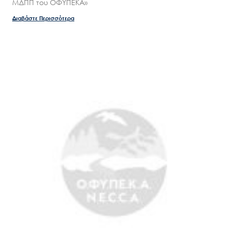
ΜΔΠΠ του ΟΦΥΠΕΚΑ»
Διαβάστε Περισσότερα
Search
for:
Ο.ΦΥ.ΠΕ.Κ.Α.
Νέα – Δημοσιότητα
Άξονες δράσης
Μ.Δ.Π.Π.
Έργα