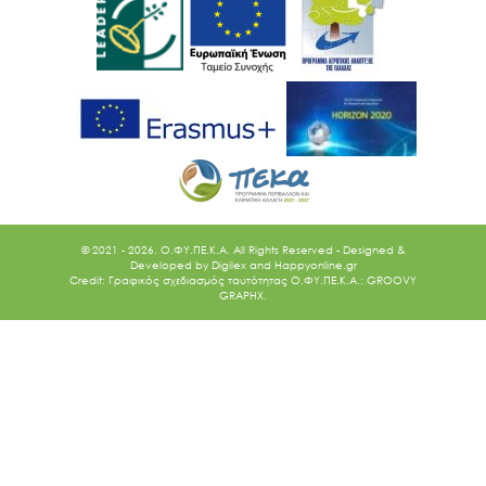
© 2021 - 2026. O.ΦΥ.ΠΕ.Κ.Α. All Rights Reserved - Designed &
Developed by
Digilex
and
Happyonline.gr
Credit: Γραφικός σχεδιασμός ταυτότητας Ο.ΦΥ.ΠΕ.Κ.Α.: GROOVY
GRAPHX.