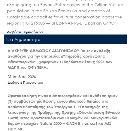
υλοποίησης του Έργου «Full recovery of the Griffon Vulture
population in the Balkan Peninsula and creation of
sustainable capacities for vulture conservation across the
region» (101215506 — LIFE24-NAT-NL-LIFE Balkan GriffON)
Διαβάστε Περισσότερα
Nέα Δημοσιότητα
ΔΙΑΚΗΡΥΞΗ ΔΗΜΟΣΙΟΥ ΔΙΑΓΩΝΙΣΜΟΥ Για την ανάδειξη
αναδόχου για την υπηρεσία: «Υπηρεσίες οργάνωσης
φθινοπωρινών – χειμερινών εκδηλώσεων έτους 2026 των
ΜΔΠΠ του ΟΦΥΠΕΚΑ»
31 Ιουλίου 2026
Διαβάστε Περισσότερα
Οριστικοποίηση πίνακα αποτελεσμάτων και ανάθεση τριών
(3) συμβάσεων μίσθωσης έργου ιδιωτικού δικαίου στο
πλαίσιο υλοποίησης του Υποέργου 1: «Υποστήριξη της
λειτουργίας της Πράξης» της Πράξης «Ολοκλήρωση Εθνικού
Συστήματος Προστατευόμενων Περιοχών και διαχειριστικών
δομών περιοχών Natura 2000 – ΦΑΣΗ Β’» με κωδικό MIS
6019158.