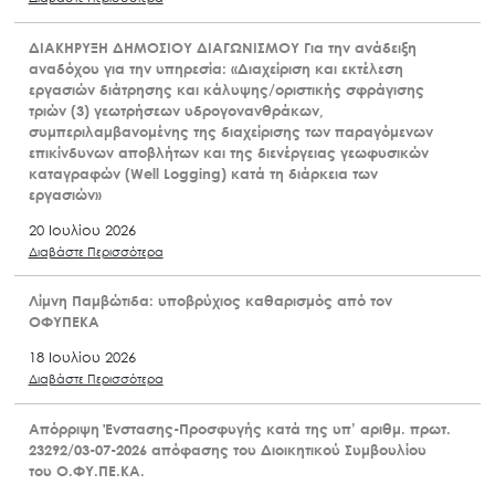
ΔΙΑΚΗΡΥΞΗ ΔΗΜΟΣΙΟΥ ΔΙΑΓΩΝΙΣΜΟΥ Για την ανάδειξη
αναδόχου για την υπηρεσία: «Διαχείριση και εκτέλεση
εργασιών διάτρησης και κάλυψης/οριστικής σφράγισης
τριών (3) γεωτρήσεων υδρογονανθράκων,
συμπεριλαμβανομένης της διαχείρισης των παραγόμενων
επικίνδυνων αποβλήτων και της διενέργειας γεωφυσικών
καταγραφών (Well Logging) κατά τη διάρκεια των
εργασιών»
20 Ιουλίου 2026
Διαβάστε Περισσότερα
Λίμνη Παμβώτιδα: υποβρύχιος καθαρισμός από τον
ΟΦΥΠΕΚΑ
18 Ιουλίου 2026
Διαβάστε Περισσότερα
Απόρριψη Ένστασης-Προσφυγής κατά της υπ’ αριθμ. πρωτ.
23292/03-07-2026 απόφασης του Διοικητικού Συμβουλίου
του Ο.ΦΥ.ΠΕ.ΚΑ.