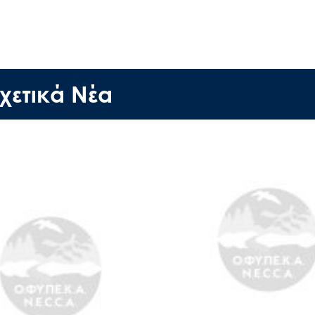
Search
for:
χετικά Νέα
Ο.ΦΥ.ΠΕ.Κ.Α.
Νέα – Δημοσιότητα
Άξονες δράσης
Μ.Δ.Π.Π.