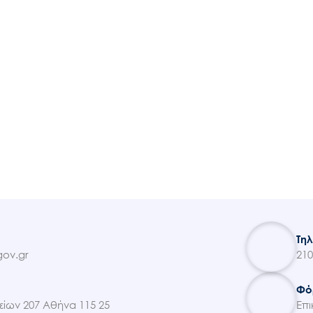
Ακολουθήστε μας
Τη
ov.gr
210
Φό
ίων 207 Αθήνα 115 25
Επι