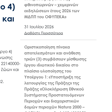
ο 4)
φθινοπωρινών – χειμερινών
εκδηλώσεων έτους 2026 των
 και
ΜΔΠΠ του ΟΦΥΠΕΚΑ»
31 Ιουλίου 2026
Διαβάστε Περισσότερα
Οριστικοποίηση πίνακα
έργο 4)
αποτελεσμάτων και ανάθεση
άνωσης
τριών (3) συμβάσεων μίσθωσης
 22140000-
έργου ιδιωτικού δικαίου στο
 Ζώων και
πλαίσιο υλοποίησης του
Υποέργου 1: «Υποστήριξη της
2.
λειτουργίας της Πράξης» της
Πράξης «Ολοκλήρωση Εθνικού
Συστήματος Προστατευόμενων
Περιοχών και διαχειριστικών
δομών περιοχών Natura 2000 –