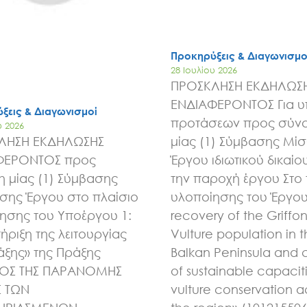
Έργα
Εισιτήρια
Προκηρύξεις & Διαγωνισμο
28 Ιουλίου 2026
ΠΡΟΣΚΛΗΣΗ ΕΚΔΗΛΩΣ
Επικοινωνία
ΕΝΔΙΑΦΕΡΟΝΤΟΣ Για 
ξεις & Διαγωνισμοί
προτάσεων προς σύν
υ 2026
ΛΗΣΗ ΕΚΔΗΛΩΣΗΣ
μίας (1) Σύμβασης Μί
ΦΕΡΟΝΤΟΣ προς
Έργου ιδιωτικού δικαίου
 μίας (1) Σύμβασης
την παροχή έργου Στο 
ης Έργου στο πλαίσιο
υλοποίησης του Έργου 
ησης του Υποέργου 1:
recovery of the Griffo
ήριξη της λειτουργίας
Vulture population in 
άξης» της Πράξης
Balkan Peninsula and 
ΧΟΣ ΤΗΣ ΠΑΡΑΝΟΜΗΣ
of sustainable capaciti
Σ ΤΩΝ
vulture conservation a