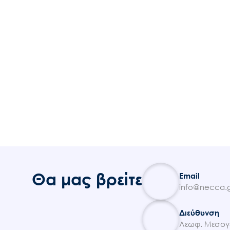
Θα μας βρείτε
Email
info@necca.g
Διεύθυνση
Λεωφ. Μεσογε