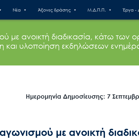
Nέα
Άξονες δράσης
Μ.Δ.Π.Π.
Έργα -
ού με ανοικτή διαδικασία, κάτω των ο
η και υλοποίηση εκδηλώσεων ενημέρ
Ημερομηνία Δημοσίευσης: 7 Σεπτεμβρ
ιαγωνισμού με ανοικτή διαδικ