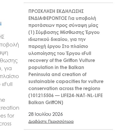
ΠΡΟΣΚΛΗΣΗ ΕΚΔΗΛΩΣΗΣ
ΕΝΔΙΑΦΕΡΟΝΤΟΣ Για υποβολή
ί
προτάσεων προς σύναψη μίας
(1) Σύμβασης Μίσθωσης Έργου
ΗΣ
ιδιωτικού δικαίου, για την
υποβολή
παροχή έργου Στο πλαίσιο
αψη
υλοποίησης του Έργου «Full
σθωσης
recovery of the Griffon Vulture
population in the Balkan
, για
Peninsula and creation of
πλαίσιο
sustainable capacities for vulture
«Full
conservation across the region»
n
(101215506 — LIFE24-NAT-NL-LIFE
the
Balkan GriffON)
creation
28 Ιουλίου 2026
es for
Διαβάστε Περισσότερα
cross