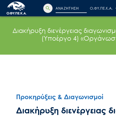
Search Button
Search
Ο.ΦΥ.ΠΕ.Κ.Α.
for:
Διακήρυξη διενέργειας διαγωνισμ
(Υποέργο 4) «Οργάνωσ
Προκηρύξεις & Διαγωνισμοί
Διακήρυξη διενέργειας δ