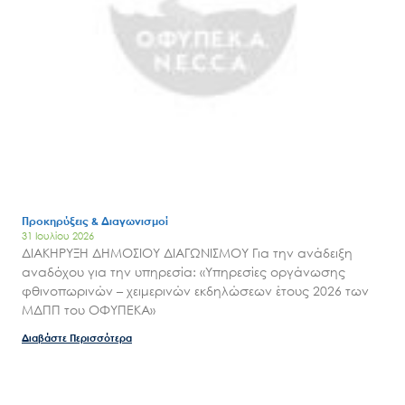
Search
for:
Ο.ΦΥ.ΠΕ.Κ.Α.
Νέα – Δημοσιότητα
Άξονες δράσης
Μ.Δ.Π.Π.
Έργα
Εισιτήρια
Επικοινωνία
Προκηρύξεις & Διαγωνισμοί
31 Ιουλίου 2026
ΔΙΑΚΗΡΥΞΗ ΔΗΜΟΣΙΟΥ ΔΙΑΓΩΝΙΣΜΟΥ Για την ανάδειξη
αναδόχου για την υπηρεσία: «Υπηρεσίες οργάνωσης
φθινοπωρινών – χειμερινών εκδηλώσεων έτους 2026 των
ΜΔΠΠ του ΟΦΥΠΕΚΑ»
Διαβάστε Περισσότερα