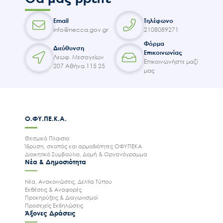
Email
Τηλέφωνο
info@necca.gov.gr
2108089271
Φόρμα
Διεύθυνση
Επικοινωνίας
Λεωφ. Μεσογείων
Επικοινωνήστε μαζί
207 Αθήνα 115 25
μας
Ο.ΦΥ.ΠΕ.Κ.Α.
Θεσμικό Πλαισιο
Ίδρυση, σκοπός και αρμοδιότητες ΟΦΥΠΕΚΑ
Διοικητικό Συμβούλιο, Δομή & Οργανόγραμμα
Νέα & Δημοσιότητα
Νέα, Ανακοινώσεις, Δελτία Τύπου
Εκθέσεις & Αναφορές
Προκηρύξεις & Διαγωνισμοί
Προσεχείς Εκδηλώσεις
Άξονες Δράσεις