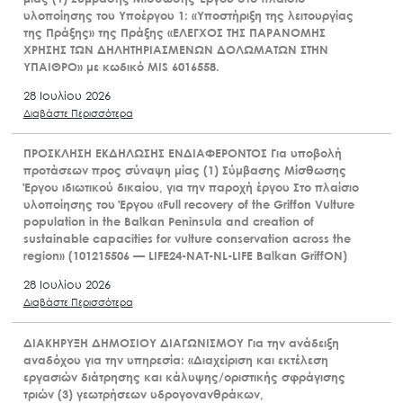
υλοποίησης του Υποέργου 1: «Υποστήριξη της λειτουργίας
της Πράξης» της Πράξης «ΕΛΕΓΧΟΣ ΤΗΣ ΠΑΡΑΝΟΜΗΣ
ΧΡΗΣΗΣ ΤΩΝ ΔΗΛΗΤΗΡΙΑΣΜΕΝΩΝ ΔΟΛΩΜΑΤΩΝ ΣΤΗΝ
ΥΠΑΙΘΡΟ» με κωδικό MIS 6016558.
28 Ιουλίου 2026
Διαβάστε Περισσότερα
ΠΡΟΣΚΛΗΣΗ ΕΚΔΗΛΩΣΗΣ ΕΝΔΙΑΦΕΡΟΝΤΟΣ Για υποβολή
προτάσεων προς σύναψη μίας (1) Σύμβασης Μίσθωσης
Έργου ιδιωτικού δικαίου, για την παροχή έργου Στο πλαίσιο
υλοποίησης του Έργου «Full recovery of the Griffon Vulture
population in the Balkan Peninsula and creation of
sustainable capacities for vulture conservation across the
region» (101215506 — LIFE24-NAT-NL-LIFE Balkan GriffON)
28 Ιουλίου 2026
Διαβάστε Περισσότερα
ΔΙΑΚΗΡΥΞΗ ΔΗΜΟΣΙΟΥ ΔΙΑΓΩΝΙΣΜΟΥ Για την ανάδειξη
αναδόχου για την υπηρεσία: «Διαχείριση και εκτέλεση
εργασιών διάτρησης και κάλυψης/οριστικής σφράγισης
τριών (3) γεωτρήσεων υδρογονανθράκων,