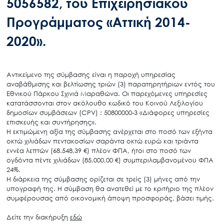
5056582, του Επιχειρησιακού
Προγράμματος «Αττική 2014-
2020».
Αντικείμενο της σύμβασης είναι η παροχή υπηρεσίας
αναβάθμισης και βελτίωσης τριών (3) παρατηρητήριων εντός του
Εθνικού Πάρκου Σχινιά Μαραθώνα. Οι παρεχόμενες υπηρεσίες
κατατάσσονται στον ακόλουθο κωδικό του Κοινού Λεξιλογίου
δημοσίων συμβάσεων (CPV) : 50800000-3 «Διάφορες υπηρεσίες
επισκευής και συντήρησης».
Η εκτιμώμενη αξία της σύμβασης ανέρχεται στο ποσό των εξήντα
οκτώ χιλιάδων πεντακοσίων σαράντα οκτώ ευρώ και τριάντα
εννέα λεπτών (68.548,39 €) πλέον ΦΠΑ, ήτοι στο ποσό των
ογδόντα πέντε χιλιάδων (85.000,00 €) συμπεριλαμβανομένου ΦΠΑ
24%.
Η διάρκεια της σύμβασης ορίζεται σε τρείς (3) μήνες από την
υπογραφή της. Η σύμβαση θα ανατεθεί με το κριτήριο της πλέον
συμφέρουσας από οικονομική άποψη προσφοράς, βάσει τιμής.
Δείτε την διακήρυξη
εδώ