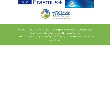
© 2021 - 2026. O.ΦΥ.ΠΕ.Κ.Α. All Rights Reserved - Designed &
Developed by
Digilex
and
Happyonline.gr
Credit: Γραφικός σχεδιασμός ταυτότητας Ο.ΦΥ.ΠΕ.Κ.Α.: GROOVY
GRAPHX.