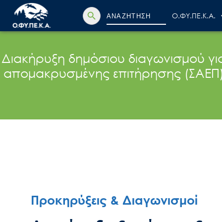
Search Button
Search
Ο.ΦΥ.ΠΕ.Κ.Α.
for:
Διακήρυξη δημόσιου διαγωνισμού γι
απομακρυσμένης επιτήρησης (ΣΑΕΠ)
Προκηρύξεις & Διαγωνισμοί