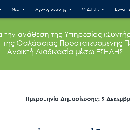
Nέα
Άξονες δράσης
Μ.Δ.Π.Π.
Έργα -
α την ανάθεση της Υπηρεσίας «Συντή
 της Θαλάσσιας Προστατευόμενης Πε
Ανοικτή Διαδικασία μέσω ΕΣΗΔΗΣ
Ημερομηνία Δημοσίευσης: 9 Δεκεμβρ