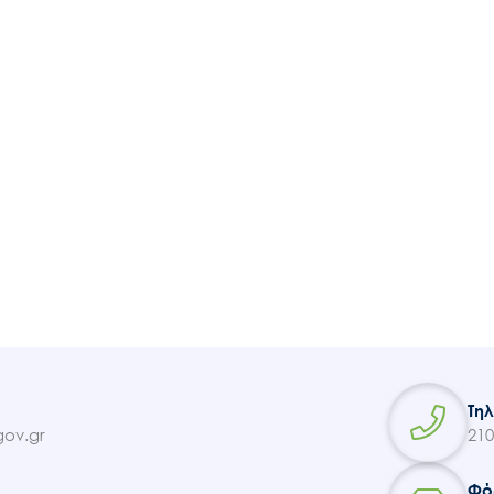
Ακολουθήστε μας
Τη
ov.gr
210
Φό