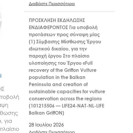
Διαβάστε Περισσότερα
ΠΡΟΣΚΛΗΣΗ ΕΚΔΗΛΩΣΗΣ
ΕΝΔΙΑΦΕΡΟΝΤΟΣ Για υποβολή
προτάσεων προς σύναψη μίας
(1) Σύμβασης Μίσθωσης Έργου
ιδιωτικού δικαίου, για την
παροχή έργου Στο πλαίσιο
υλοποίησης του Έργου «Full
recovery of the Griffon Vulture
ί
population in the Balkan
Peninsula and creation of
ΗΣ
sustainable capacities for vulture
υποβολή
conservation across the region»
αψη
(101215506 — LIFE24-NAT-NL-LIFE
σθωσης
Balkan GriffON)
, για
28 Ιουλίου 2026
πλαίσιο
Διαβάστε Περισσότερα