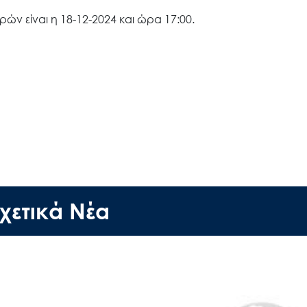
ν είναι η 18-12-2024 και ώρα 17:00.
Search
for:
Ο.ΦΥ.ΠΕ.Κ.Α.
Νέα – Δημοσιότητα
χετικά Νέα
Άξονες δράσης
Μ.Δ.Π.Π.