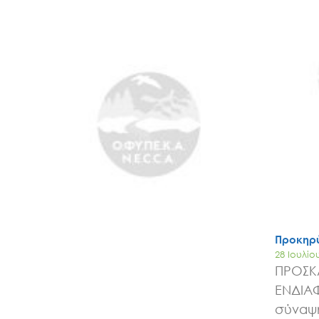
Προκηρύ
28 Ιουλίο
ΠΡΟΣΚ
ΕΝΔΙΑ
σύναψη