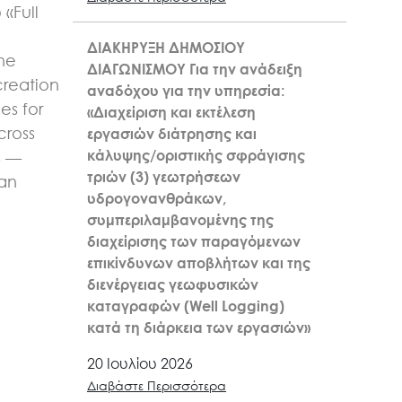
«Full
n
ΔΙΑΚΗΡΥΞΗ ΔΗΜΟΣΙΟΥ
the
ΔΙΑΓΩΝΙΣΜΟΥ Για την ανάδειξη
creation
αναδόχου για την υπηρεσία:
es for
«Διαχείριση και εκτέλεση
cross
εργασιών διάτρησης και
κάλυψης/οριστικής σφράγισης
6 —
τριών (3) γεωτρήσεων
kan
υδρογονανθράκων,
συμπεριλαμβανομένης της
διαχείρισης των παραγόμενων
επικίνδυνων αποβλήτων και της
διενέργειας γεωφυσικών
καταγραφών (Well Logging)
κατά τη διάρκεια των εργασιών»
20 Ιουλίου 2026
Διαβάστε Περισσότερα