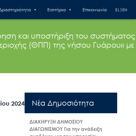
 Δραστηριότητα
Εισιτήρια
Επικοινωνία
EL
EN
ρηση και υποστήριξη του συστήματος
ριοχής (ΘΠΠ) της νήσου Γυάρου» με
Nέα Δημοσιότητα
ίου 2024
ΔΙΑΚΗΡΥΞΗ ΔΗΜΟΣΙΟΥ
ΔΙΑΓΩΝΙΣΜΟΥ Για την ανάδειξη