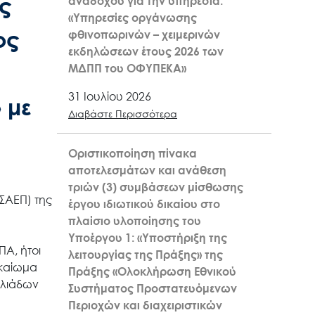
ς
αναδόχου για την υπηρεσία:
«Υπηρεσίες οργάνωσης
ος
φθινοπωρινών – χειμερινών
εκδηλώσεων έτους 2026 των
ΜΔΠΠ του ΟΦΥΠΕΚΑ»
31 Ιουλίου 2026
 με
Διαβάστε Περισσότερα
Οριστικοποίηση πίνακα
αποτελεσμάτων και ανάθεση
τριών (3) συμβάσεων μίσθωσης
ΣΑΕΠ) της
έργου ιδιωτικού δικαίου στο
πλαίσιο υλοποίησης του
Υποέργου 1: «Υποστήριξη της
ΠΑ, ήτοι
λειτουργίας της Πράξης» της
ικαίωμα
Πράξης «Ολοκλήρωση Εθνικού
ιλιάδων
Συστήματος Προστατευόμενων
Περιοχών και διαχειριστικών