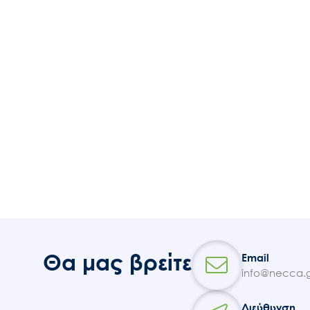
Θα μας βρείτε
Email
info@necca.g
Διεύθυνση