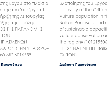
ης Έργου στο πλαίσιο
υλοποίησης του Έργου 
ησης του Υποέργου 1:
recovery of the Griffo
ήριξη της λειτουργίας
Vulture population in 
άξης» της Πράξης
Balkan Peninsula and 
ΧΟΣ ΤΗΣ ΠΑΡΑΝΟΜΗΣ
of sustainable capaciti
Σ ΤΩΝ
vulture conservation a
ΗΡΙΑΣΜΕΝΩΝ
the region» (10121550
ΑΤΩΝ ΣΤΗΝ ΥΠΑΙΘΡΟ»
LIFE24-NAT-NL-LIFE Bal
ικό MIS 6016558.
GriffON)
 Περισσότερα
Διαβάστε Περισσότερα