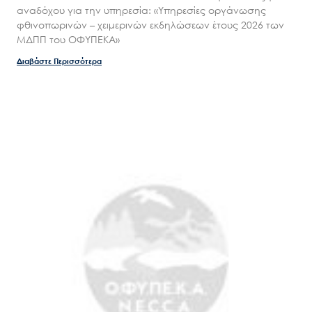
αναδόχου για την υπηρεσία: «Υπηρεσίες οργάνωσης
φθινοπωρινών – χειμερινών εκδηλώσεων έτους 2026 των
ΜΔΠΠ του ΟΦΥΠΕΚΑ»
Διαβάστε Περισσότερα
Search
for:
Ο.ΦΥ.ΠΕ.Κ.Α.
Νέα – Δημοσιότητα
Άξονες δράσης
Μ.Δ.Π.Π.
Έργα