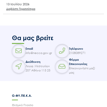
13 Ιουλίου 2026
Διαβάστε Περισσότερα
Θα μας βρείτε
Email
Τηλέφωνο
info@necca.gov.gr
2108089271
Φόρμα
Διεύθυνση
Επικοινωνίας
Λεωφ. Μεσογείων
Επικοινωνήστε μαζί
207 Αθήνα 115 25
μας
Ο.ΦΥ.ΠΕ.Κ.Α.
Θεσμικό Πλαισιο