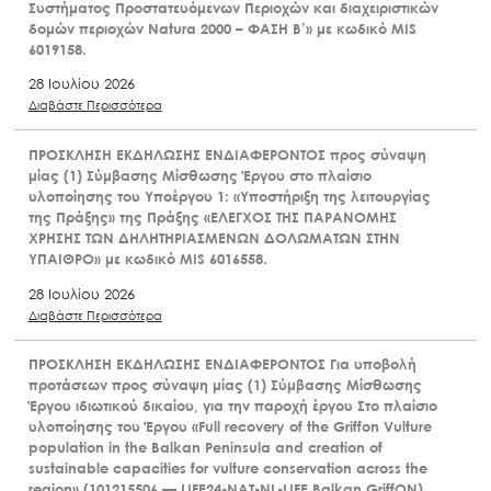
Συστήματος Προστατευόμενων Περιοχών και διαχειριστικών
δομών περιοχών Natura 2000 – ΦΑΣΗ Β’» με κωδικό MIS
6019158.
28 Ιουλίου 2026
Διαβάστε Περισσότερα
ΠΡΟΣΚΛΗΣΗ ΕΚΔΗΛΩΣΗΣ ΕΝΔΙΑΦΕΡΟΝΤΟΣ προς σύναψη
μίας (1) Σύμβασης Μίσθωσης Έργου στο πλαίσιο
υλοποίησης του Υποέργου 1: «Υποστήριξη της λειτουργίας
της Πράξης» της Πράξης «ΕΛΕΓΧΟΣ ΤΗΣ ΠΑΡΑΝΟΜΗΣ
ΧΡΗΣΗΣ ΤΩΝ ΔΗΛΗΤΗΡΙΑΣΜΕΝΩΝ ΔΟΛΩΜΑΤΩΝ ΣΤΗΝ
ΥΠΑΙΘΡΟ» με κωδικό MIS 6016558.
28 Ιουλίου 2026
Διαβάστε Περισσότερα
ΠΡΟΣΚΛΗΣΗ ΕΚΔΗΛΩΣΗΣ ΕΝΔΙΑΦΕΡΟΝΤΟΣ Για υποβολή
προτάσεων προς σύναψη μίας (1) Σύμβασης Μίσθωσης
Έργου ιδιωτικού δικαίου, για την παροχή έργου Στο πλαίσιο
υλοποίησης του Έργου «Full recovery of the Griffon Vulture
population in the Balkan Peninsula and creation of
sustainable capacities for vulture conservation across the
region» (101215506 — LIFE24-NAT-NL-LIFE Balkan GriffON)