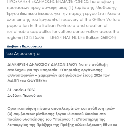
ΠΡΟΣΚΛΗΣΗ ΕΚΔΗΛΩΣΗΣ ΕΝΔΙΑΦΕΡΟΝΤΟΣ Για υποβολή
προτάσεων προς σύναψη μίας (1) Σύμβασης Μίσθωσης
Έργου ιδιωτικού δικαίου, για την παροχή έργου Στο πλαίσιο
υλοποίησης του Έργου «Full recovery of the Griffon Vulture
population in the Balkan Peninsula and creation of
sustainable capacities for vulture conservation across the
region» (101215506 — LIFE24-NAT-NL-LIFE Balkan GriffON)
Διαβάστε Περισσότερα
Nέα Δημοσιότητα
ΔΙΑΚΗΡΥΞΗ ΔΗΜΟΣΙΟΥ ΔΙΑΓΩΝΙΣΜΟΥ Για την ανάδειξη
αναδόχου για την υπηρεσία: «Υπηρεσίες οργάνωσης
φθινοπωρινών – χειμερινών εκδηλώσεων έτους 2026 των
ΜΔΠΠ του ΟΦΥΠΕΚΑ»
31 Ιουλίου 2026
Διαβάστε Περισσότερα
Οριστικοποίηση πίνακα αποτελεσμάτων και ανάθεση τριών
(3) συμβάσεων μίσθωσης έργου ιδιωτικού δικαίου στο
πλαίσιο υλοποίησης του Υποέργου 1: «Υποστήριξη της
λειτουργίας της Πράξης» της Πράξης «Ολοκλήρωση Εθνικού