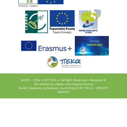
© 2021 - 2026. O.ΦΥ.ΠΕ.Κ.Α. All Rights Reserved - Designed &
Developed by
Digilex
and
Happyonline.gr
Credit: Γραφικός σχεδιασμός ταυτότητας Ο.ΦΥ.ΠΕ.Κ.Α.: GROOVY
GRAPHX.