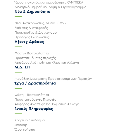
Ίδρυση, σκοπός και αρμοδιότητες ΟΦΥΠΕΚΑ
Διοικητικό Συμβούλιο, Δομή & Οργανόγραμμα
Νέα & Δημοσιότητα
Νέα, Ανακοινώσεις, Δελτία Τύπου
Εκθέσεις & Αναφορές
Προκηρύξεις & Διαγωνισμοί
Προσεχείς Εκδηλώσεις
Άξονες Δράσεις
Φύση – Βιοποικιλότητα
Προστατευόμενες περιοχές
Αειφόρος Ανάπτυξη και Κλιματική Αλλαγή
Μ.Δ.Π.Π
Μονάδες Διαχείρισης Προστατευόμενων Περιοχών
Έργα / Δραστηριότητα
Φύση – Βιοποικιλότητα
Προστατευόμενες Περιοχές
Αειφόρος Ανάπτυξη Και Κλιματική Αλλαγή
Γενικές Πληροφορίες
Χρήσιμοι Συνδέσμοι
Sitemap
Όροι χρήσης