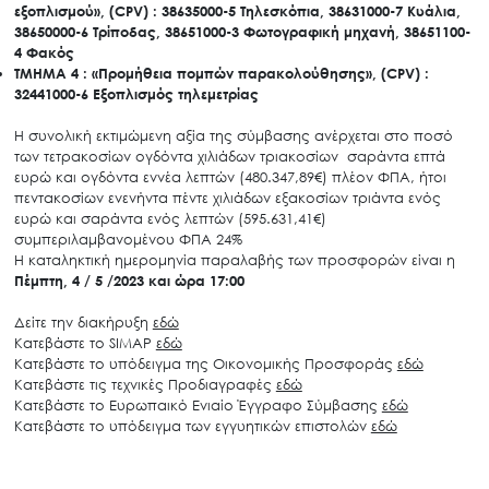
εξοπλισμού
»,
(CPV) : 38635000-5 Τηλεσκόπια, 38631000-7 Κυάλια,
38650000-6 Τρίποδας, 38651000-3 Φωτογραφική μηχανή, 38651100-
4 Φακός
ΤΜΗΜΑ 4 : «Προμήθεια πομπών παρακολούθησης
»,
(CPV) :
32441000-6 Εξοπλισμός τηλεμετρίας
Η συνολική εκτιμώμενη αξία της σύμβασης ανέρχεται στο ποσό
των τετρακοσίων ογδόντα χιλιάδων τριακοσίων σαράντα επτά
ευρώ και ογδόντα εννέα λεπτών (480.347,89€) πλέον ΦΠΑ, ήτοι
πεντακοσίων ενενήντα πέντε χιλιάδων εξακοσίων τριάντα ενός
ευρώ και σαράντα ενός λεπτών (595.631,41€)
συμπεριλαμβανομένου ΦΠΑ 24%
Η καταληκτική ημερομηνία παραλαβής των προσφορών είναι η
Πέμπτη, 4 / 5 /2023
και ώρα
17:00
Δείτε την διακήρυξη
εδώ
Κατεβάστε το SIMAP
εδώ
Κατεβάστε το υπόδειγμα της Οικονομικής Προσφοράς
εδώ
Κατεβάστε τις τεχνικές Προδιαγραφές
εδώ
Κατεβάστε το Ευρωπαικό Ενιαίο Έγγραφο Σύμβασης
εδώ
Κατεβάστε το υπόδειγμα των εγγυητικών επιστολών
εδώ