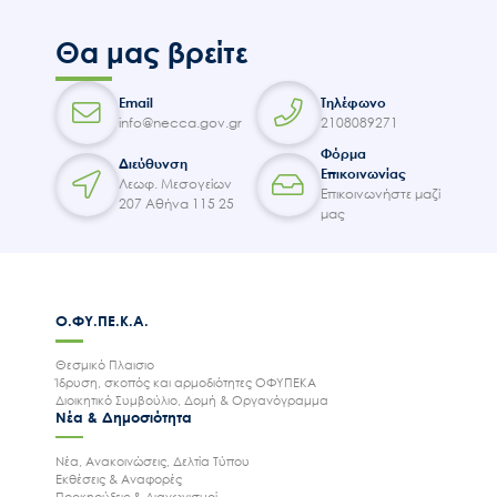
Θα μας βρείτε
Email
Τηλέφωνο
info@necca.gov.gr
2108089271
Φόρμα
Διεύθυνση
Επικοινωνίας
Λεωφ. Μεσογείων
Επικοινωνήστε μαζί
207 Αθήνα 115 25
μας
Ο.ΦΥ.ΠΕ.Κ.Α.
Θεσμικό Πλαισιο
Ίδρυση, σκοπός και αρμοδιότητες ΟΦΥΠΕΚΑ
Διοικητικό Συμβούλιο, Δομή & Οργανόγραμμα
Νέα & Δημοσιότητα
Νέα, Ανακοινώσεις, Δελτία Τύπου
Εκθέσεις & Αναφορές
Προκηρύξεις & Διαγωνισμοί