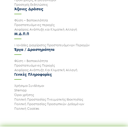
Προσεχείς Εκδηλώσεις
Άξονες Δράσεις
Φύση – Βιοποικιλότητα
Προστατευόμενες περιοχές
Αειφόρος Ανάπτυξη και Κλιματική Αλλαγή
Μ.Δ.Π.Π
Μονάδες Διαχείρισης Προστατευόμενων Περιοχών
Έργα / Δραστηριότητα
Φύση – Βιοποικιλότητα
Προστατευόμενες Περιοχές
Αειφόρος Ανάπτυξη Και Κλιματική Αλλαγή
Γενικές Πληροφορίες
Χρήσιμοι Συνδέσμοι
Sitemap
Όροι χρήσης
Πολιτική Προστασίας Πνευματικής Ιδιοκτησίας
Πολιτική Προστασίας Προσωπικών Δεδομένων
Πολιτική Cookies
Ακολουθήστε μας