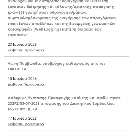
αναδόχου για την υπηρεσία: «Διαχείριση και εκτέλεση
εργασιών διάτρησης και κάλυψης/οριστικής σφράγισης
τριών (3) γεωτρήσεων υδρογονανθράκων,
συμπεριλαμβανομένης της διαχείρισης των παραγόμενων
επικίνδυνων αποβλήτων και της διενέργειας γεωφυσικών
καταγραφών (Well Logging) κατά τη διάρκεια των
εργασιών»
20 Ιουλίου 2026
Διαβάστε Περισσότερα
Λίμνη Παμβώτιδα: υποβρύχιος καθαρισμός από τον
ΟΦΥΠΕΚΑ
18 Ιουλίου 2026
Διαβάστε Περισσότερα
Απόρριψη Ένστασης-Προσφυγής κατά της υπ’ αριθμ. πρωτ.
23292/03-07-2026 απόφασης του Διοικητικού Συμβουλίου
του Ο.ΦΥ.ΠΕ.ΚΑ.
17 Ιουλίου 2026
Διαβάστε Περισσότερα