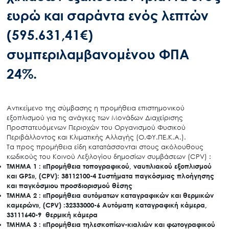
ευρώ και σαράντα ενός λεπτών
(595.631,41€)
συμπεριλαμβανομένου ΦΠΑ
24%.
Αντικείμενο της σύμβασης η προμήθεια επιστημονικού
εξοπλισμού για τις ανάγκες των Μονάδων Διαχείρισης
Προστατευόμενων Περιοχών του Οργανισμού Φυσικού
Περιβάλλοντος και Κλιματικής Αλλαγής (Ο.ΦΥ.ΠΕ.Κ.Α.).
Τα προς προμήθεια είδη κατατάσσονται στους ακόλουθους
κωδικούς του Κοινού Λεξιλογίου δημοσίων συμβάσεων (CPV) :
ΤΜΗΜΑ 1 :
«
Προμήθεια τοπογραφικού, ναυτιλιακού εξοπλισμού
και GPS
»,
(CPV): 38112100-4 Συστήματα παγκόσμιας πλοήγησης
και παγκόσμιου προσδιορισμού θέσης
ΤΜΗΜΑ 2 :
«
Προμήθεια αυτόματων καταγραφικών και θερμικών
καμερών», (CPV) :32333000-6 Αυτόματη καταγραφική κάμερα,
33111640-9 θερμική κάμερα
ΤΜΗΜΑ 3 : «Προμήθεια τηλεσκοπίων-κιαλιών και φωτογραφικού