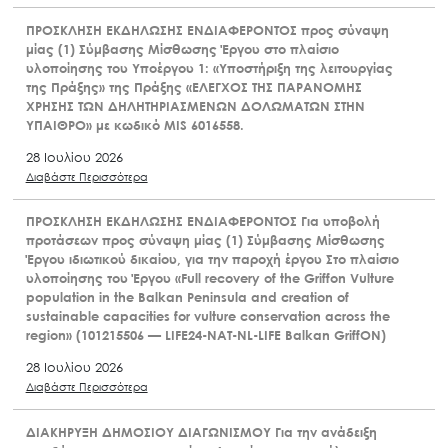
ΠΡΟΣΚΛΗΣΗ ΕΚΔΗΛΩΣΗΣ ΕΝΔΙΑΦΕΡΟΝΤΟΣ προς σύναψη
μίας (1) Σύμβασης Μίσθωσης Έργου στο πλαίσιο
υλοποίησης του Υποέργου 1: «Υποστήριξη της λειτουργίας
της Πράξης» της Πράξης «ΕΛΕΓΧΟΣ ΤΗΣ ΠΑΡΑΝΟΜΗΣ
ΧΡΗΣΗΣ ΤΩΝ ΔΗΛΗΤΗΡΙΑΣΜΕΝΩΝ ΔΟΛΩΜΑΤΩΝ ΣΤΗΝ
ΥΠΑΙΘΡΟ» με κωδικό MIS 6016558.
28 Ιουλίου 2026
Διαβάστε Περισσότερα
ΠΡΟΣΚΛΗΣΗ ΕΚΔΗΛΩΣΗΣ ΕΝΔΙΑΦΕΡΟΝΤΟΣ Για υποβολή
προτάσεων προς σύναψη μίας (1) Σύμβασης Μίσθωσης
Έργου ιδιωτικού δικαίου, για την παροχή έργου Στο πλαίσιο
υλοποίησης του Έργου «Full recovery of the Griffon Vulture
population in the Balkan Peninsula and creation of
sustainable capacities for vulture conservation across the
region» (101215506 — LIFE24-NAT-NL-LIFE Balkan GriffON)
28 Ιουλίου 2026
Διαβάστε Περισσότερα
ΔΙΑΚΗΡΥΞΗ ΔΗΜΟΣΙΟΥ ΔΙΑΓΩΝΙΣΜΟΥ Για την ανάδειξη