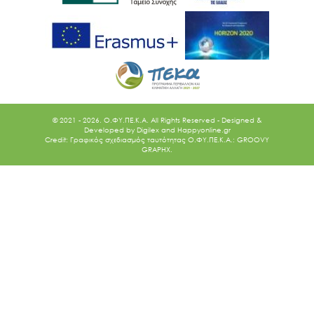
© 2021 - 2026. O.ΦΥ.ΠΕ.Κ.Α. All Rights Reserved - Designed &
Developed by
Digilex
and
Happyonline.gr
Credit: Γραφικός σχεδιασμός ταυτότητας Ο.ΦΥ.ΠΕ.Κ.Α.: GROOVY
GRAPHX.