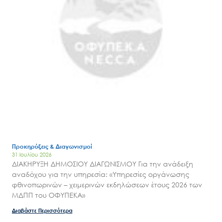
Search
for:
Ο.ΦΥ.ΠΕ.Κ.Α.
Νέα – Δημοσιότητα
Άξονες δράσης
Μ.Δ.Π.Π.
Έργα
Εισιτήρια
Επικοινωνία
Προκηρύξεις & Διαγωνισμοί
31 Ιουλίου 2026
ΔΙΑΚΗΡΥΞΗ ΔΗΜΟΣΙΟΥ ΔΙΑΓΩΝΙΣΜΟΥ Για την ανάδειξη
αναδόχου για την υπηρεσία: «Υπηρεσίες οργάνωσης
φθινοπωρινών – χειμερινών εκδηλώσεων έτους 2026 των
ΜΔΠΠ του ΟΦΥΠΕΚΑ»
Διαβάστε Περισσότερα