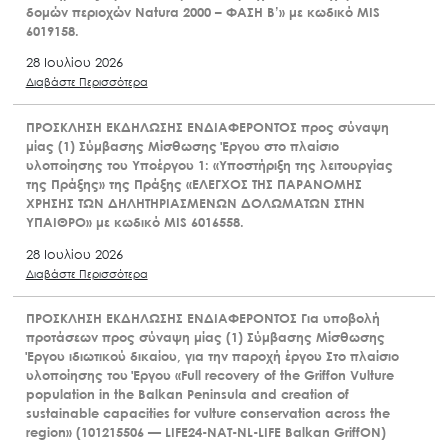
δομών περιοχών Natura 2000 – ΦΑΣΗ Β’» με κωδικό MIS
6019158.
28 Ιουλίου 2026
Διαβάστε Περισσότερα
ΠΡΟΣΚΛΗΣΗ ΕΚΔΗΛΩΣΗΣ ΕΝΔΙΑΦΕΡΟΝΤΟΣ προς σύναψη
μίας (1) Σύμβασης Μίσθωσης Έργου στο πλαίσιο
υλοποίησης του Υποέργου 1: «Υποστήριξη της λειτουργίας
της Πράξης» της Πράξης «ΕΛΕΓΧΟΣ ΤΗΣ ΠΑΡΑΝΟΜΗΣ
ΧΡΗΣΗΣ ΤΩΝ ΔΗΛΗΤΗΡΙΑΣΜΕΝΩΝ ΔΟΛΩΜΑΤΩΝ ΣΤΗΝ
ΥΠΑΙΘΡΟ» με κωδικό MIS 6016558.
28 Ιουλίου 2026
Διαβάστε Περισσότερα
ΠΡΟΣΚΛΗΣΗ ΕΚΔΗΛΩΣΗΣ ΕΝΔΙΑΦΕΡΟΝΤΟΣ Για υποβολή
προτάσεων προς σύναψη μίας (1) Σύμβασης Μίσθωσης
Έργου ιδιωτικού δικαίου, για την παροχή έργου Στο πλαίσιο
υλοποίησης του Έργου «Full recovery of the Griffon Vulture
population in the Balkan Peninsula and creation of
sustainable capacities for vulture conservation across the
region» (101215506 — LIFE24-NAT-NL-LIFE Balkan GriffON)