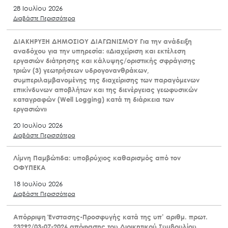
28 Ιουλίου 2026
Διαβάστε Περισσότερα
ΔΙΑΚΗΡΥΞΗ ΔΗΜΟΣΙΟΥ ΔΙΑΓΩΝΙΣΜΟΥ Για την ανάδειξη
αναδόχου για την υπηρεσία: «Διαχείριση και εκτέλεση
εργασιών διάτρησης και κάλυψης/οριστικής σφράγισης
τριών (3) γεωτρήσεων υδρογονανθράκων,
συμπεριλαμβανομένης της διαχείρισης των παραγόμενων
επικίνδυνων αποβλήτων και της διενέργειας γεωφυσικών
καταγραφών (Well Logging) κατά τη διάρκεια των
εργασιών»
20 Ιουλίου 2026
Διαβάστε Περισσότερα
Λίμνη Παμβώτιδα: υποβρύχιος καθαρισμός από τον
ΟΦΥΠΕΚΑ
18 Ιουλίου 2026
Διαβάστε Περισσότερα
Απόρριψη Ένστασης-Προσφυγής κατά της υπ’ αριθμ. πρωτ.
23292/03-07-2026 απόφασης του Διοικητικού Συμβουλίου