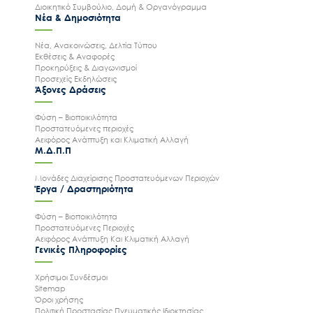
Διοικητικό Συμβούλιο, Δομή & Οργανόγραμμα
Νέα & Δημοσιότητα
Νέα, Ανακοινώσεις, Δελτία Τύπου
Εκθέσεις & Αναφορές
Προκηρύξεις & Διαγωνισμοί
Προσεχείς Εκδηλώσεις
Άξονες Δράσεις
Φύση – Βιοποικιλότητα
Προστατευόμενες περιοχές
Αειφόρος Ανάπτυξη και Κλιματική Αλλαγή
Μ.Δ.Π.Π
Μονάδες Διαχείρισης Προστατευόμενων Περιοχών
Έργα / Δραστηριότητα
Φύση – Βιοποικιλότητα
Προστατευόμενες Περιοχές
Αειφόρος Ανάπτυξη Και Κλιματική Αλλαγή
Γενικές Πληροφορίες
Χρήσιμοι Συνδέσμοι
Sitemap
Όροι χρήσης
Πολιτική Προστασίας Πνευματικής Ιδιοκτησίας