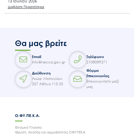
13 Ιουλίου 2026
Διαβάστε Περισσότερα
Θα μας βρείτε
Email
Τηλέφωνο
info@necca.gov.gr
2108089271
Φόρμα
Διεύθυνση
Επικοινωνίας
Λεωφ. Μεσογείων
Επικοινωνήστε μαζί
207 Αθήνα 115 25
μας
Ο.ΦΥ.ΠΕ.Κ.Α.
Θεσμικό Πλαισιο
Ίδρυση, σκοπός και αρμοδιότητες ΟΦΥΠΕΚΑ