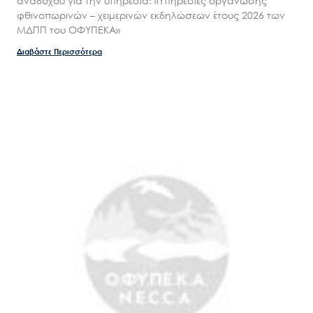
αναδόχου για την υπηρεσία: «Υπηρεσίες οργάνωσης
φθινοπωρινών – χειμερινών εκδηλώσεων έτους 2026 των
ΜΔΠΠ του ΟΦΥΠΕΚΑ»
Διαβάστε Περισσότερα
Search
for:
Ο.ΦΥ.ΠΕ.Κ.Α.
Νέα – Δημοσιότητα
Άξονες δράσης
Μ.Δ.Π.Π.
Έργα