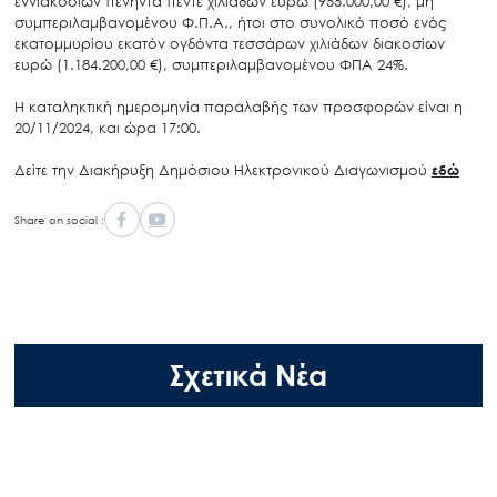
εννιακοσίων πενήντα πέντε χιλιάδων ευρώ (955.000,00 €), μη
συμπεριλαμβανομένου Φ.Π.Α., ήτοι στο συνολικό ποσό ενός
εκατομμυρίου εκατόν ογδόντα τεσσάρων χιλιάδων διακοσίων
ευρώ (1.184.200,00 €), συμπεριλαμβανομένου ΦΠΑ 24%.
Η καταληκτική ημερομηνία παραλαβής των προσφορών είναι η
20/11/2024, και ώρα 17:00.
Δείτε την Διακήρυξη Δημόσιου Ηλεκτρονικού Διαγωνισμού
εδώ
Share on social :
Σχετικά Νέα