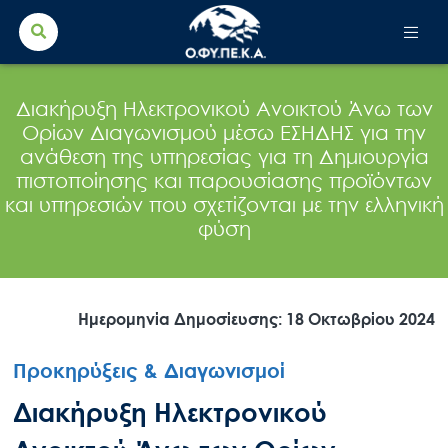
Search Button
Search
for:
Διακήρυξη Ηλεκτρονικού Ανοικτού Άνω των
Ορίων Διαγωνισμού μέσω ΕΣΗΔΗΣ για την
ανάθεση της υπηρεσίας για τη Δημιουργία
πιστοποίησης και παρουσίασης προϊόντων
και υπηρεσιών που σχετίζονται με την ελληνική
φύση
Ημερομηνία Δημοσίευσης: 18 Οκτωβρίου 2024
Προκηρύξεις & Διαγωνισμοί
Διακήρυξη Ηλεκτρονικού