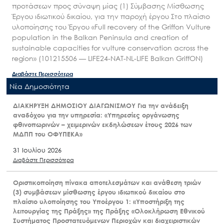
προτάσεων προς σύναψη μίας (1) Σύμβασης Μίσθωσης
Έργου ιδιωτικού δικαίου, για την παροχή έργου Στο πλαίσιο
υλοποίησης του Έργου «Full recovery of the Griffon Vulture
population in the Balkan Peninsula and creation of
sustainable capacities for vulture conservation across the
region» (101215506 — LIFE24-NAT-NL-LIFE Balkan GriffON)
Διαβάστε Περισσότερα
Nέα Δημοσιότητα
ΔΙΑΚΗΡΥΞΗ ΔΗΜΟΣΙΟΥ ΔΙΑΓΩΝΙΣΜΟΥ Για την ανάδειξη
αναδόχου για την υπηρεσία: «Υπηρεσίες οργάνωσης
φθινοπωρινών – χειμερινών εκδηλώσεων έτους 2026 των
ΜΔΠΠ του ΟΦΥΠΕΚΑ»
31 Ιουλίου 2026
Διαβάστε Περισσότερα
Οριστικοποίηση πίνακα αποτελεσμάτων και ανάθεση τριών
(3) συμβάσεων μίσθωσης έργου ιδιωτικού δικαίου στο
πλαίσιο υλοποίησης του Υποέργου 1: «Υποστήριξη της
λειτουργίας της Πράξης» της Πράξης «Ολοκλήρωση Εθνικού
Συστήματος Προστατευόμενων Περιοχών και διαχειριστικών