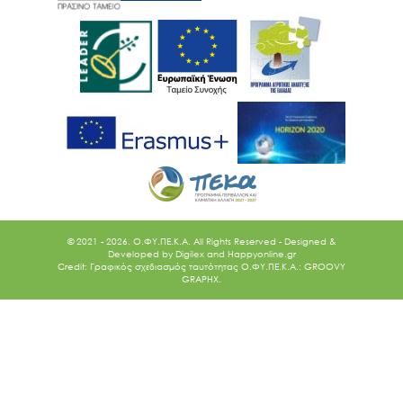
© 2021 - 2026. O.ΦΥ.ΠΕ.Κ.Α. All Rights Reserved - Designed &
Developed by
Digilex
and
Happyonline.gr
Credit: Γραφικός σχεδιασμός ταυτότητας Ο.ΦΥ.ΠΕ.Κ.Α.: GROOVY
GRAPHX.