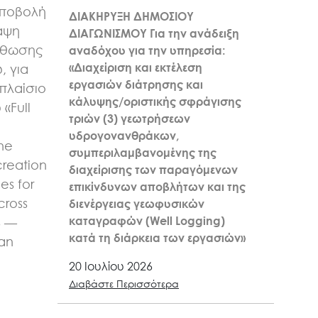
υποβολή
ΔΙΑΚΗΡΥΞΗ ΔΗΜΟΣΙΟΥ
αψη
ΔΙΑΓΩΝΙΣΜΟΥ Για την ανάδειξη
σθωσης
αναδόχου για την υπηρεσία:
«Διαχείριση και εκτέλεση
, για
εργασιών διάτρησης και
πλαίσιο
κάλυψης/οριστικής σφράγισης
«Full
τριών (3) γεωτρήσεων
n
υδρογονανθράκων,
the
συμπεριλαμβανομένης της
creation
διαχείρισης των παραγόμενων
es for
επικίνδυνων αποβλήτων και της
cross
διενέργειας γεωφυσικών
καταγραφών (Well Logging)
6 —
κατά τη διάρκεια των εργασιών»
kan
20 Ιουλίου 2026
Διαβάστε Περισσότερα