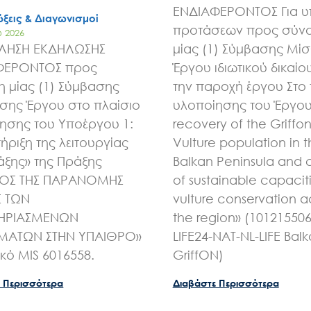
ΕΝΔΙΑΦΕΡΟΝΤΟΣ Για 
ξεις & Διαγωνισμοί
προτάσεων προς σύν
υ 2026
ΛΗΣΗ ΕΚΔΗΛΩΣΗΣ
μίας (1) Σύμβασης Μί
ΦΕΡΟΝΤΟΣ προς
Έργου ιδιωτικού δικαίου
 μίας (1) Σύμβασης
την παροχή έργου Στο 
ης Έργου στο πλαίσιο
υλοποίησης του Έργου 
ησης του Υποέργου 1:
recovery of the Griffo
ήριξη της λειτουργίας
Vulture population in 
άξης» της Πράξης
Balkan Peninsula and 
ΧΟΣ ΤΗΣ ΠΑΡΑΝΟΜΗΣ
of sustainable capaciti
Σ ΤΩΝ
vulture conservation a
ΗΡΙΑΣΜΕΝΩΝ
the region» (10121550
ΑΤΩΝ ΣΤΗΝ ΥΠΑΙΘΡΟ»
LIFE24-NAT-NL-LIFE Bal
ικό MIS 6016558.
GriffON)
 Περισσότερα
Διαβάστε Περισσότερα