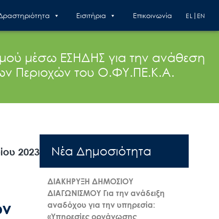
 Δραστηριότητα
Εισιτήρια
Επικοινωνία
EL
EN
σμού μέσω ΕΣΗΔΗΣ για την ανάθεση
ν Περιοχών του Ο.ΦΥ.ΠΕ.Κ.Α.
Nέα Δημοσιότητα
ίου 2023
ΔΙΑΚΗΡΥΞΗ ΔΗΜΟΣΙΟΥ
ΔΙΑΓΩΝΙΣΜΟΥ Για την ανάδειξη
ων
αναδόχου για την υπηρεσία:
«Υπηρεσίες οργάνωσης