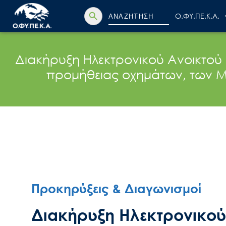
Search Button
Search
Ο.ΦΥ.ΠΕ.Κ.Α.
for:
Διακήρυξη Ηλεκτρονικού Ανοικτού
προμήθειας οχημάτων, των Μ
Προκηρύξεις & Διαγωνισμοί
Διακήρυξη Ηλεκτρονικού