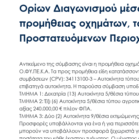
Ορίων Διαγωνισμού μέσ
προμήθειας οχημάτων, 
Προστατευόμενων Περιοχ
Αντικείμενο της σύμβασης είναι η προμήθεια οχ
Ο.ΦΥ.ΠΕ.Κ.Α. Τα προς προμήθεια είδη κατατάσσον
συμβάσεων (CPV): 34113100-3 – Αυτοκίνητα τύπου
επιβατηγά αυτοκίνητα. Η παρούσα σύμβαση υποδια
ΤΜΗΜΑ 1: Δεκατρία (13) Αυτοκίνητα 5/θέσια τύπου 
ΤΜΗΜΑ 2: Έξι (6) Αυτοκίνητα 5/θέσια τύπου αγροτ
αξίας 240.000,00 € πλέον ΦΠΑ.
ΤΜΗΜΑ 3: Δύο (2) Αυτοκίνητα 9/θέσια εκτιμώμενης
Προσφορές υποβάλλονται για ένα ή για περισσότερ
μπορούν να υποβάλλουν προσφορά ξεχωριστά για 
ποσότητα του κάθε έκαστου τμήματος. Ο μέγιστο