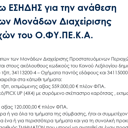
ω ΕΣΗΔΗΣ για την ανάθεση
των Μονάδων Διαχείρισης
ών του Ο.ΦΥ.ΠΕ.Κ.Α.
ημάτων των Μονάδων Διαχείρισης Προστατευόμενων Περιοχ
ται στους ακόλουθους κωδικούς του Κοινού Λεξιλογίου δη
 τζιπ, 34113200-4 – Οχήματα παντός εδάφους και 34115000
ιρείται στα κάτωθι τμήματα:
τζιπ, εκτιμώμενης αξίας 559.000,00 € πλέον ΦΠΑ.
ικό/PICK UP (4Χ4) με συρόμενο σκέπαστρο καρότσας , εκτι
 αξίας 120.000,00 € πλέον ΦΠΑ.
α ή για όλα τα τμήματα της σύμβασης, ήτοι οι συμμετέχον
ένα ή για περισσότερα τμήματα και για τη συνολική προ
ς αριθμός ΤΜΗΜΑΤΩΝ που μπορεί να ανατεθεί σε έναν προ