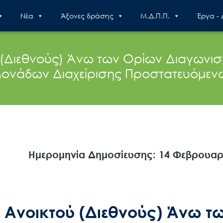
Nέα
Άξονες δράσης
Μ.Δ.Π.Π.
Έργα -
 (Διεθνούς) Άνω των Ορίων Διαγωνι
ονάδων Διαχείρισης Προστατευόμενω
Ημερομηνία Δημοσίευσης: 14 Φεβρουαρ
 Ανοικτού (Διεθνούς) Άνω τ