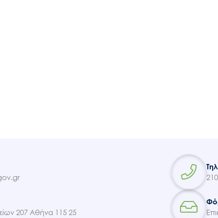
Ακολουθήστε μας
Τη
ov.gr
210
Φό
ίων 207 Αθήνα 115 25
Επι