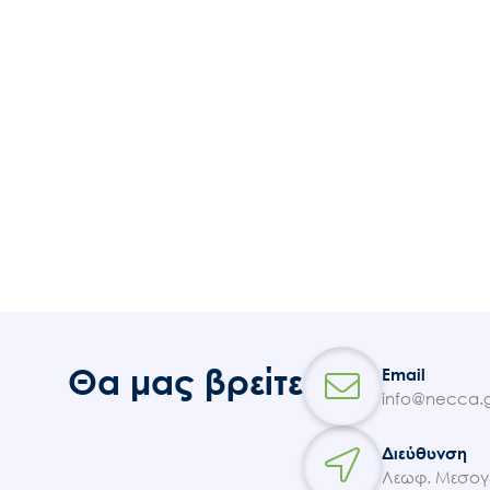
Θα μας βρείτε
Email
info@necca.g
Διεύθυνση
Λεωφ. Μεσογε