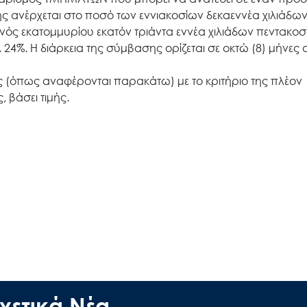
ασης ανέρχεται στο ποσό των εννιακοσίων δεκαεννέα χιλιάδω
ενός εκατομμυρίου εκατόν τριάντα εννέα χιλιάδων πεντακοσ
4%. Η διάρκεια της σύμβασης ορίζεται σε οκτώ (8) μήνες 
Search
for:
 (όπως αναφέρονται παρακάτω) με το κριτήριο της πλέον
βάσει τιμής.
Ο.ΦΥ.ΠΕ.Κ.Α.
Νέα – Δημοσιότητα
Άξονες δράσης
Μ.Δ.Π.Π.
χετικά Νέα