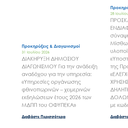
Προκηρύ
28 Ιουλίο
ΠΡΟΣΚ
ΕΝΔΙΑ
σύναψη
Μίσθωσ
Προκηρύξεις & Διαγωνισμοί
υλοποί
31 Ιουλίου 2026
ΔΙΑΚΗΡΥΞΗ ΔΗΜΟΣΙΟΥ
«Υποστ
ΔΙΑΓΩΝΙΣΜΟΥ Για την ανάδειξη
της Πρ
αναδόχου για την υπηρεσία:
«ΕΛΕΓ
«Υπηρεσίες οργάνωσης
ΧΡΗΣΗ
φθινοπωρινών – χειμερινών
ΔΗΛΗΤ
εκδηλώσεων έτους 2026 των
ΔΟΛΩΜ
ΜΔΠΠ του ΟΦΥΠΕΚΑ»
με κωδ
Διαβάστε Περισσότερα
Διαβάστε