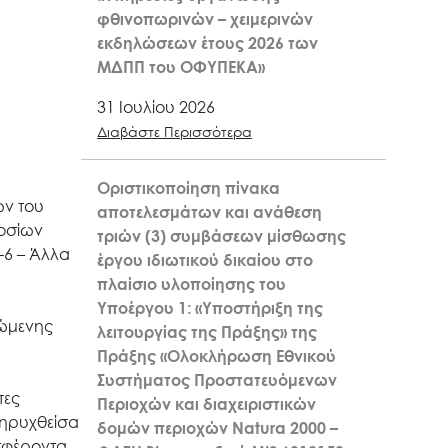
φθινοπωρινών – χειμερινών
εκδηλώσεων έτους 2026 των
ΜΔΠΠ του ΟΦΥΠΕΚΑ»
31 Ιουλίου 2026
Διαβάστε Περισσότερα
Οριστικοποίηση πίνακα
ών του
αποτελεσμάτων και ανάθεση
μοσίων
τριών (3) συμβάσεων μίσθωσης
-6 – Άλλα
έργου ιδιωτικού δικαίου στο
πλαίσιο υλοποίησης του
Υποέργου 1: «Υποστήριξη της
μώμενης
λειτουργίας της Πράξης» της
Πράξης «Ολοκλήρωση Εθνικού
Συστήματος Προστατευόμενων
τες
Περιοχών και διαχειριστικών
κηρυχθείσα
δομών περιοχών Natura 2000 –
σφέροντα