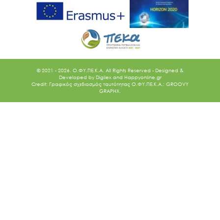
© 2021 - 2026. O.ΦΥ.ΠΕ.Κ.Α. All Rights Reserved - Designed &
Developed by
Digilex
and
Happyonline.gr
Credit: Γραφικός σχεδιασμός ταυτότητας Ο.ΦΥ.ΠΕ.Κ.Α.: GROOVY
GRAPHX.