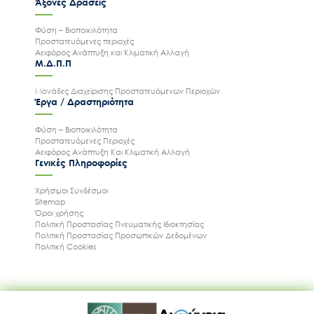
Άξονες Δράσεις
Φύση – Βιοποικιλότητα
Προστατευόμενες περιοχές
Αειφόρος Ανάπτυξη και Κλιματική Αλλαγή
Μ.Δ.Π.Π
Μονάδες Διαχείρισης Προστατευόμενων Περιοχών
Έργα / Δραστηριότητα
Φύση – Βιοποικιλότητα
Προστατευόμενες Περιοχές
Αειφόρος Ανάπτυξη Και Κλιματική Αλλαγή
Γενικές Πληροφορίες
Χρήσιμοι Συνδέσμοι
Sitemap
Όροι χρήσης
Πολιτική Προστασίας Πνευματικής Ιδιοκτησίας
Πολιτική Προστασίας Προσωπικών Δεδομένων
Πολιτική Cookies