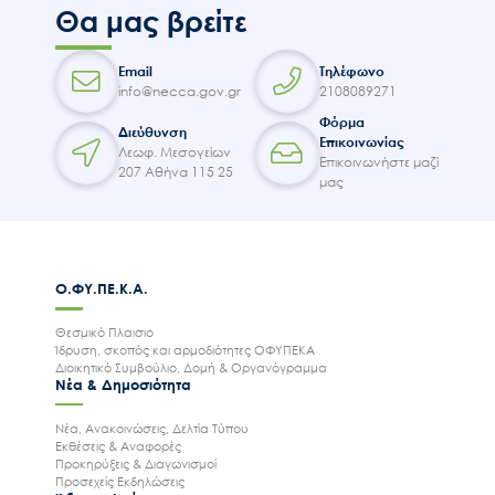
Θα μας βρείτε
Email
Τηλέφωνο
info@necca.gov.gr
2108089271
Φόρμα
Διεύθυνση
Επικοινωνίας
Λεωφ. Μεσογείων
Επικοινωνήστε μαζί
207 Αθήνα 115 25
μας
Ο.ΦΥ.ΠΕ.Κ.Α.
Θεσμικό Πλαισιο
Ίδρυση, σκοπός και αρμοδιότητες ΟΦΥΠΕΚΑ
Διοικητικό Συμβούλιο, Δομή & Οργανόγραμμα
Νέα & Δημοσιότητα
Νέα, Ανακοινώσεις, Δελτία Τύπου
Εκθέσεις & Αναφορές
Προκηρύξεις & Διαγωνισμοί
Προσεχείς Εκδηλώσεις