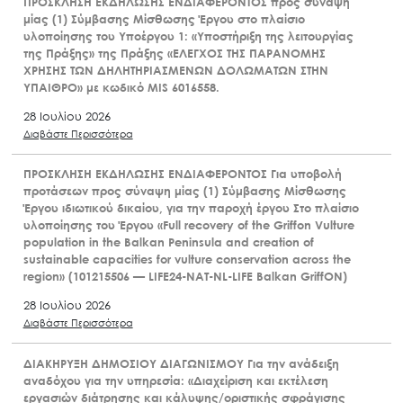
ΠΡΟΣΚΛΗΣΗ ΕΚΔΗΛΩΣΗΣ ΕΝΔΙΑΦΕΡΟΝΤΟΣ προς σύναψη
μίας (1) Σύμβασης Μίσθωσης Έργου στο πλαίσιο
υλοποίησης του Υποέργου 1: «Υποστήριξη της λειτουργίας
της Πράξης» της Πράξης «ΕΛΕΓΧΟΣ ΤΗΣ ΠΑΡΑΝΟΜΗΣ
ΧΡΗΣΗΣ ΤΩΝ ΔΗΛΗΤΗΡΙΑΣΜΕΝΩΝ ΔΟΛΩΜΑΤΩΝ ΣΤΗΝ
ΥΠΑΙΘΡΟ» με κωδικό MIS 6016558.
28 Ιουλίου 2026
Διαβάστε Περισσότερα
ΠΡΟΣΚΛΗΣΗ ΕΚΔΗΛΩΣΗΣ ΕΝΔΙΑΦΕΡΟΝΤΟΣ Για υποβολή
προτάσεων προς σύναψη μίας (1) Σύμβασης Μίσθωσης
Έργου ιδιωτικού δικαίου, για την παροχή έργου Στο πλαίσιο
υλοποίησης του Έργου «Full recovery of the Griffon Vulture
population in the Balkan Peninsula and creation of
sustainable capacities for vulture conservation across the
region» (101215506 — LIFE24-NAT-NL-LIFE Balkan GriffON)
28 Ιουλίου 2026
Διαβάστε Περισσότερα
ΔΙΑΚΗΡΥΞΗ ΔΗΜΟΣΙΟΥ ΔΙΑΓΩΝΙΣΜΟΥ Για την ανάδειξη
αναδόχου για την υπηρεσία: «Διαχείριση και εκτέλεση
εργασιών διάτρησης και κάλυψης/οριστικής σφράγισης