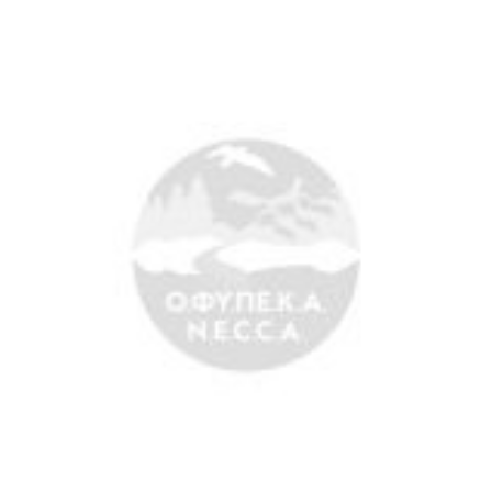
Άξονες δράσης
Μ.Δ.Π.Π.
Έργα
Εισιτήρια
Επικοινωνία