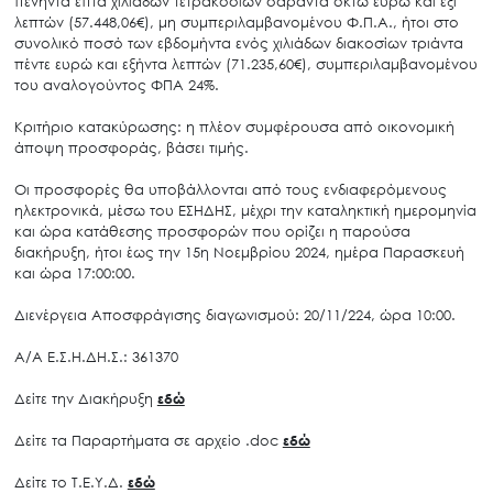
πενήντα επτά χιλιάδων τετρακοσίων σαράντα οκτώ ευρώ και έξι
λεπτών (57.448,06€), μη συμπεριλαμβανομένου Φ.Π.Α., ήτοι στο
συνολικό ποσό των εβδομήντα ενός χιλιάδων διακοσίων τριάντα
πέντε ευρώ και εξήντα λεπτών (71.235,60€), συμπεριλαμβανομένου
του αναλογούντος ΦΠΑ 24%.
Κριτήριο κατακύρωσης: η πλέον συμφέρουσα από οικονομική
άποψη προσφοράς, βάσει τιμής.
Οι προσφορές θα υποβάλλονται από τους ενδιαφερόμενους
ηλεκτρονικά, μέσω του ΕΣΗΔΗΣ, μέχρι την καταληκτική ημερομηνία
και ώρα κατάθεσης προσφορών που ορίζει η παρούσα
διακήρυξη, ήτοι έως την 15η Νοεμβρίου 2024, ημέρα Παρασκευή
και ώρα 17:00:00.
Διενέργεια Αποσφράγισης διαγωνισμού: 20/11/224, ώρα 10:00.
Α/Α Ε.Σ.Η.ΔΗ.Σ.: 361370
Δείτε την Διακήρυξη
εδώ
Δείτε τα Παραρτήματα σε αρχείο .doc
εδώ
Δείτε το Τ.Ε.Υ.Δ.
εδώ