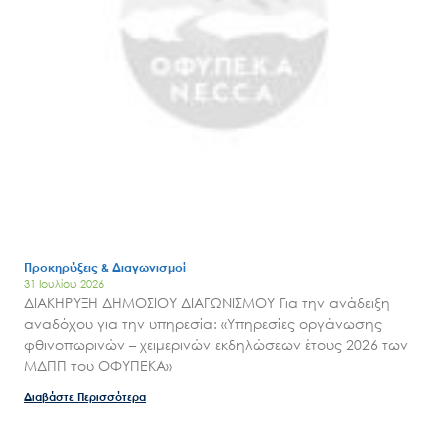
Προκηρύξεις & Διαγωνισμοί
31 Ιουλίου 2026
ΔΙΑΚΗΡΥΞΗ ΔΗΜΟΣΙΟΥ ΔΙΑΓΩΝΙΣΜΟΥ Για την ανάδειξη
αναδόχου για την υπηρεσία: «Υπηρεσίες οργάνωσης
φθινοπωρινών – χειμερινών εκδηλώσεων έτους 2026 των
Search
ΜΔΠΠ του ΟΦΥΠΕΚΑ»
for:
Ο.ΦΥ.ΠΕ.Κ.Α.
Διαβάστε Περισσότερα
Νέα – Δημοσιότητα