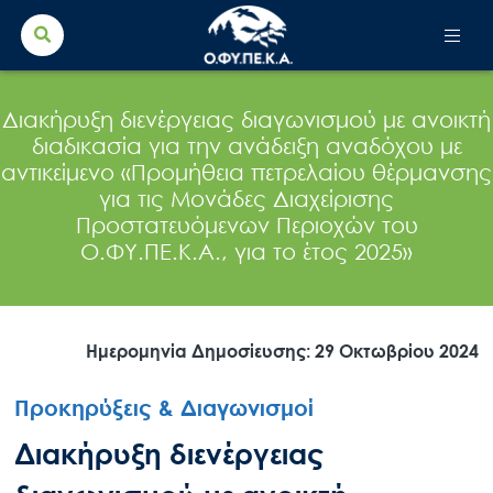
Search Button
Search
for:
Διακήρυξη διενέργειας διαγωνισμού με ανοικτή
διαδικασία για την ανάδειξη αναδόχου με
αντικείμενο «Προμήθεια πετρελαίου θέρμανσης
για τις Μονάδες Διαχείρισης
Προστατευόμενων Περιοχών του
Ο.ΦΥ.ΠΕ.Κ.Α., για το έτος 2025»
Ημερομηνία Δημοσίευσης: 29 Οκτωβρίου 2024
Προκηρύξεις & Διαγωνισμοί
Διακήρυξη διενέργειας