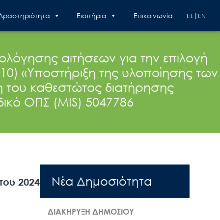
 Δραστηριότητα
Εισιτήρια
Επικοινωνία
EL
EN
ιολόγησης αιτήσεων για την επιλογή
10) «Υποστήριξη της υλοποίησης των
η του καθεστώτος διατήρησης
ικό ΟΠΣ (ΜIS) 5047786
Nέα Δημοσιότητα
του 2024
ΔΙΑΚΗΡΥΞΗ ΔΗΜΟΣΙΟΥ