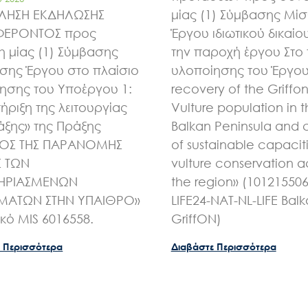
ΛΗΣΗ ΕΚΔΗΛΩΣΗΣ
μίας (1) Σύμβασης Μί
ΦΕΡΟΝΤΟΣ προς
Έργου ιδιωτικού δικαίου
 μίας (1) Σύμβασης
την παροχή έργου Στο 
ης Έργου στο πλαίσιο
υλοποίησης του Έργου 
ησης του Υποέργου 1:
recovery of the Griffo
ήριξη της λειτουργίας
Vulture population in 
άξης» της Πράξης
Balkan Peninsula and 
ΧΟΣ ΤΗΣ ΠΑΡΑΝΟΜΗΣ
of sustainable capaciti
Σ ΤΩΝ
vulture conservation a
ΗΡΙΑΣΜΕΝΩΝ
the region» (10121550
ΑΤΩΝ ΣΤΗΝ ΥΠΑΙΘΡΟ»
LIFE24-NAT-NL-LIFE Bal
ικό MIS 6016558.
GriffON)
 Περισσότερα
Διαβάστε Περισσότερα