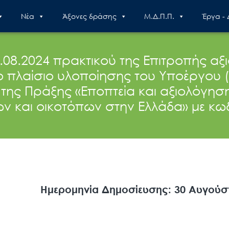
Nέα
Άξονες δράσης
Μ.Δ.Π.Π.
Έργα -
.08.2024 πρακτικού της Επιτροπής αξ
ο πλαίσιο υλοποίησης του Υποέργου (
 της Πράξης «Εποπτεία και αξιολόγησ
ν και οικοτόπων στην Ελλάδα» με κωδ
Ημερομηνία Δημοσίευσης: 30 Αυγούσ