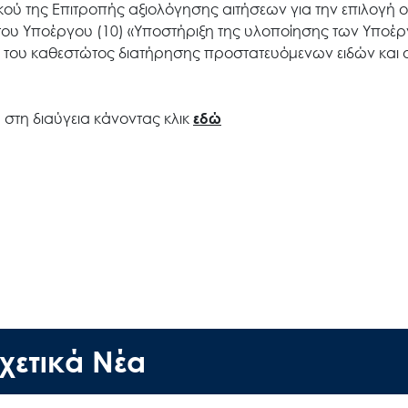
κού της Επιτροπής αξιολόγησης αιτήσεων για την επιλογή ο
ου Υποέργου (10) «Υποστήριξη της υλοποίησης των Υποέρ
η του καθεστώτος διατήρησης προστατευόμενων ειδών και 
Search
for:
ύ στη διαύγεια κάνοντας κλικ
εδώ
Ο.ΦΥ.ΠΕ.Κ.Α.
Νέα – Δημοσιότητα
Άξονες δράσης
Μ.Δ.Π.Π.
χετικά Νέα