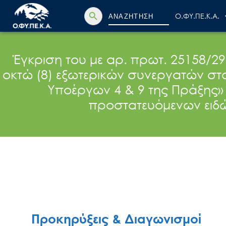
Search Button
Search
Ο.ΦΥ.ΠΕ.Κ.Α.
for:
Έγκριση του με αρ. πρωτ. 25158/29
οκτώ (8) εξωτερικών συνεργατών στ
Υποέργων 4 & 9 της Πράξης»
προστατευόμενων ειδώ
Προκηρύξεις & Διαγωνισμοί