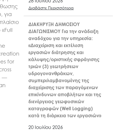
28 Ιουλίου 2026
σθωσης
Διαβάστε Περισσότερα
, για
πλαίσιο
ΔΙΑΚΗΡΥΞΗ ΔΗΜΟΣΙΟΥ
«Full
ΔΙΑΓΩΝΙΣΜΟΥ Για την ανάδειξη
n
αναδόχου για την υπηρεσία:
«Διαχείριση και εκτέλεση
the
εργασιών διάτρησης και
creation
κάλυψης/οριστικής σφράγισης
es for
τριών (3) γεωτρήσεων
cross
υδρογονανθράκων,
6 —
συμπεριλαμβανομένης της
kan
διαχείρισης των παραγόμενων
επικίνδυνων αποβλήτων και της
διενέργειας γεωφυσικών
καταγραφών (Well Logging)
κατά τη διάρκεια των εργασιών»
20 Ιουλίου 2026