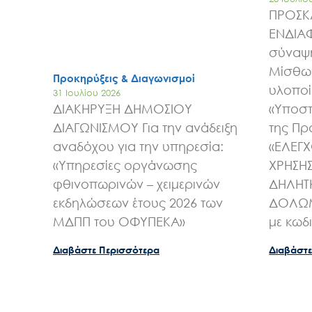
ΠΡΟΣΚ
ΕΝΔΙΑ
σύναψη
Μίσθωσ
Προκηρύξεις & Διαγωνισμοί
υλοποί
31 Ιουλίου 2026
ΔΙΑΚΗΡΥΞΗ ΔΗΜΟΣΙΟΥ
«Υποστ
ΔΙΑΓΩΝΙΣΜΟΥ Για την ανάδειξη
της Πρ
αναδόχου για την υπηρεσία:
«ΕΛΕΓ
«Υπηρεσίες οργάνωσης
ΧΡΗΣΗ
φθινοπωρινών – χειμερινών
ΔΗΛΗΤ
εκδηλώσεων έτους 2026 των
ΔΟΛΩΜ
ΜΔΠΠ του ΟΦΥΠΕΚΑ»
με κωδ
Διαβάστε Περισσότερα
Διαβάστε