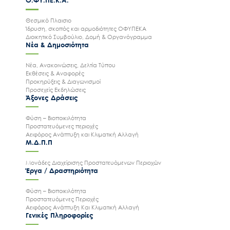
Ο.ΦΥ.ΠΕ.Κ.Α.
Θεσμικό Πλαισιο
Ίδρυση, σκοπός και αρμοδιότητες ΟΦΥΠΕΚΑ
Διοικητικό Συμβούλιο, Δομή & Οργανόγραμμα
Νέα & Δημοσιότητα
Νέα, Ανακοινώσεις, Δελτία Τύπου
Εκθέσεις & Αναφορές
Προκηρύξεις & Διαγωνισμοί
Προσεχείς Εκδηλώσεις
Άξονες Δράσεις
Φύση – Βιοποικιλότητα
Προστατευόμενες περιοχές
Αειφόρος Ανάπτυξη και Κλιματική Αλλαγή
Μ.Δ.Π.Π
Μονάδες Διαχείρισης Προστατευόμενων Περιοχών
Έργα / Δραστηριότητα
Φύση – Βιοποικιλότητα
Προστατευόμενες Περιοχές
Αειφόρος Ανάπτυξη Και Κλιματική Αλλαγή
Γενικές Πληροφορίες