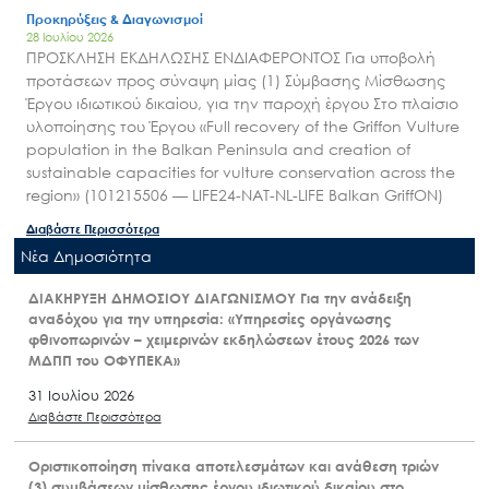
Προκηρύξεις & Διαγωνισμοί
28 Ιουλίου 2026
ΠΡΟΣΚΛΗΣΗ ΕΚΔΗΛΩΣΗΣ ΕΝΔΙΑΦΕΡΟΝΤΟΣ Για υποβολή
προτάσεων προς σύναψη μίας (1) Σύμβασης Μίσθωσης
Έργου ιδιωτικού δικαίου, για την παροχή έργου Στο πλαίσιο
υλοποίησης του Έργου «Full recovery of the Griffon Vulture
population in the Balkan Peninsula and creation of
sustainable capacities for vulture conservation across the
region» (101215506 — LIFE24-NAT-NL-LIFE Balkan GriffON)
Διαβάστε Περισσότερα
Nέα Δημοσιότητα
ΔΙΑΚΗΡΥΞΗ ΔΗΜΟΣΙΟΥ ΔΙΑΓΩΝΙΣΜΟΥ Για την ανάδειξη
αναδόχου για την υπηρεσία: «Υπηρεσίες οργάνωσης
φθινοπωρινών – χειμερινών εκδηλώσεων έτους 2026 των
ΜΔΠΠ του ΟΦΥΠΕΚΑ»
31 Ιουλίου 2026
Διαβάστε Περισσότερα
Οριστικοποίηση πίνακα αποτελεσμάτων και ανάθεση τριών
(3) συμβάσεων μίσθωσης έργου ιδιωτικού δικαίου στο