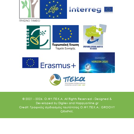
© 2021 - 2026. O.ΦΥ.ΠΕ.Κ.Α. All Rights Reserved - Designed &
Developed by
Digilex
and
Happyonline.gr
Credit: Γραφικός σχεδιασμός ταυτότητας Ο.ΦΥ.ΠΕ.Κ.Α.: GROOVY
GRAPHX.