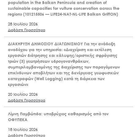
population in the Balkan Peninsula and creation of
sustainable capacities for vulture conservation across the
region» (101215506 — LIFE24-NAT-NL-LIFE Balkan GriffON)
28 Ιουλίου 2026
Διαβάστε Περισσότερα
ΔΙΑΚΗΡΥΞΗ ΔΗΜΟΣΙΟΥ ΔΙΑΓΩΝΙΣΜΟΥ Για την ανάδειξη
αναδόχου για την υπηρεσία: «Διαχείριση και εκτέλεση
εργασιών διάτρησης και κάλυψης/οριστικής σφράγισης
τριών (3) γεωτρήσεων υδρογονανθράκων,
συμπεριλαμβανομένης της διαχείρισης των παραγόμενων
επικίνδυνων αποβλήτων και της διενέργειας γεωφυσικών
καταγραφών (Well Logging) κατά τη διάρκεια των
εργασιών»
20 Ιουλίου 2026
Διαβάστε Περισσότερα
Λίμνη Παμβώτιδα: υποβρύχιος καθαρισμός από τον
ΟΦΥΠΕΚΑ
18 Ιουλίου 2026
Διαβάστε Περισσότερα