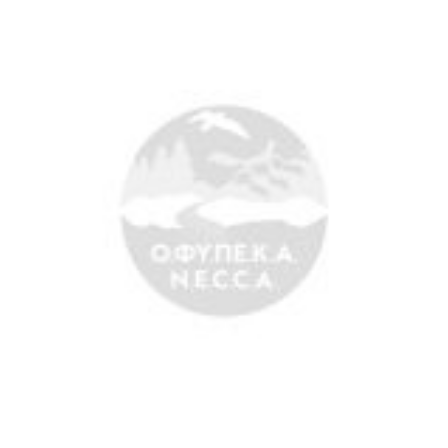
Search
for:
Ο.ΦΥ.ΠΕ.Κ.Α.