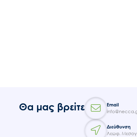
Θα μας βρείτε
Email
info@necca.g
Διεύθυνση
Λεωφ. Μεσογε