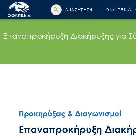
Search Button
Search
Ο.ΦΥ.ΠΕ.Κ.Α.
for:
Επαναπροκήρυξη Διακήρυξης για Σύ
Προκηρύξεις & Διαγωνισμοί
Επαναπροκήρυξη Διακήρ