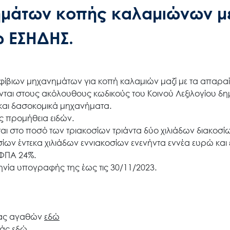
ημάτων κοπής καλαμιώνων μ
ω ΕΣΗΔΗΣ.
φίβιων
μηχανημάτων
για
κοπή καλαμιών μαζί με
τα απαραί
νται
στους
ακόλουθους
κωδικούς
του
Κοινού
Λεξιλογίου
δη
 και δασοκομικά μηχανήμα
τα.
 προμήθεια ειδών.
αι στο
ποσό των τριακοσίων τριάντα δύο
χιλιάδων διακοσί
σίων έντεκα
χιλιάδων
εννιακοσίων
ενενήντα
εννέα
ευρώ
και
ΦΠΑ 24%.
ηνία υπογραφής της έως τις 30/11/2023.
ιας αγαθών
εδώ
ράς
εδώ