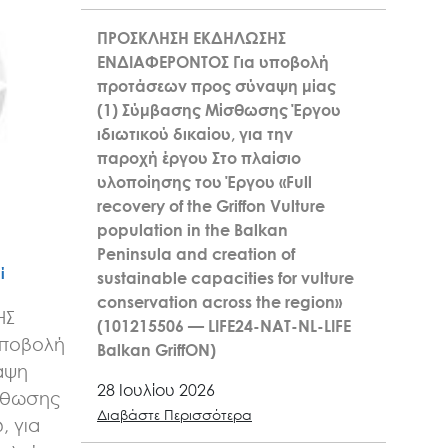
ΠΡΟΣΚΛΗΣΗ ΕΚΔΗΛΩΣΗΣ
ΕΝΔΙΑΦΕΡΟΝΤΟΣ Για υποβολή
προτάσεων προς σύναψη μίας
(1) Σύμβασης Μίσθωσης Έργου
ιδιωτικού δικαίου, για την
παροχή έργου Στο πλαίσιο
υλοποίησης του Έργου «Full
recovery of the Griffon Vulture
population in the Balkan
Peninsula and creation of
ί
sustainable capacities for vulture
conservation across the region»
ΗΣ
(101215506 — LIFE24-NAT-NL-LIFE
υποβολή
Balkan GriffON)
αψη
28 Ιουλίου 2026
σθωσης
Διαβάστε Περισσότερα
, για