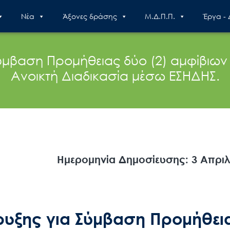
Nέα
Άξονες δράσης
Μ.Δ.Π.Π.
Έργα -
μβαση Προμήθειας δύο (2) αμφίβιω
Ανοικτή Διαδικασία μέσω ΕΣΗΔΗΣ.
Ημερομηνία Δημοσίευσης: 3 Απριλ
υξης για Σύμβαση Προμήθει