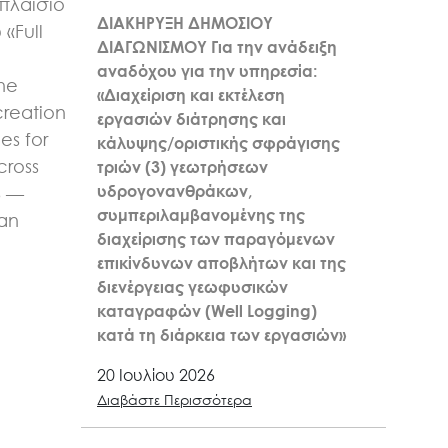
πλαίσιο
ΔΙΑΚΗΡΥΞΗ ΔΗΜΟΣΙΟΥ
«Full
ΔΙΑΓΩΝΙΣΜΟΥ Για την ανάδειξη
n
αναδόχου για την υπηρεσία:
the
«Διαχείριση και εκτέλεση
creation
εργασιών διάτρησης και
es for
κάλυψης/οριστικής σφράγισης
cross
τριών (3) γεωτρήσεων
υδρογονανθράκων,
6 —
συμπεριλαμβανομένης της
kan
διαχείρισης των παραγόμενων
επικίνδυνων αποβλήτων και της
διενέργειας γεωφυσικών
καταγραφών (Well Logging)
κατά τη διάρκεια των εργασιών»
20 Ιουλίου 2026
Διαβάστε Περισσότερα