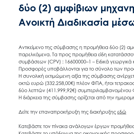
δύο (2) αμφίβιων μηχαν
Ανοικτή Διαδικασία μέσ
Αντικείμενο της σύμβασης
η προμήθεια δύο
(2
) αμ
παρελκόμενα
.
Τα
προς
προμήθεια
είδη
κατατάσσο
συμβάσεων
(
CPV
) :
16600000
–
1
–
Ειδικά γεωργικά
Προσφορές υποβάλλονται για το σύνολο των προς
Η συνολική εκτιμώμενη αξία της σύμβασης ανέρχετ
οκτώ ευρώ (332.258,00€) πλέον ΦΠΑ, ήτοι τετρακο
δύο
λεπτών
(411.999,92€)
συμπεριλαμβανομένου 
Η διάρκεια της σύμβασης ορίζεται από την ημερομ
Δείτε την επαναπροκήρυξη της διακήρυξης
εδώ
Κατεβάστε τον πίνακα ανάλογων έργων προμήθε
Κατεβάστε το υπόδειγμα της οικονομικής προσφο