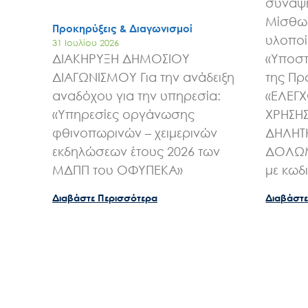
σύναψη
Μίσθωσ
Προκηρύξεις & Διαγωνισμοί
υλοποί
31 Ιουλίου 2026
ΔΙΑΚΗΡΥΞΗ ΔΗΜΟΣΙΟΥ
«Υποστ
ΔΙΑΓΩΝΙΣΜΟΥ Για την ανάδειξη
της Πρ
αναδόχου για την υπηρεσία:
«ΕΛΕΓ
«Υπηρεσίες οργάνωσης
ΧΡΗΣΗ
φθινοπωρινών – χειμερινών
ΔΗΛΗΤ
εκδηλώσεων έτους 2026 των
ΔΟΛΩΜ
ΜΔΠΠ του ΟΦΥΠΕΚΑ»
με κωδ
Διαβάστε Περισσότερα
Διαβάστε