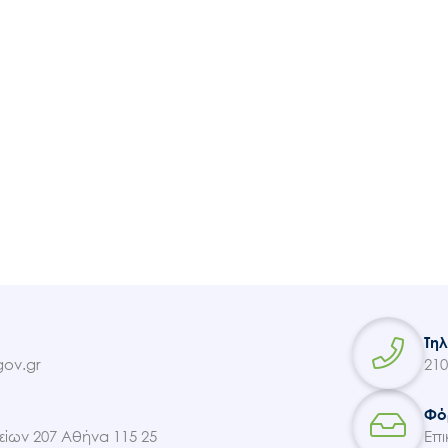
Ακολουθήστε μας
Τη
ov.gr
210
Φό
ίων 207 Αθήνα 115 25
Επι