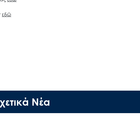
ν
εδώ
Search
for:
Ο.ΦΥ.ΠΕ.Κ.Α.
Νέα – Δημοσιότητα
Άξονες δράσης
χετικά Νέα
Μ.Δ.Π.Π.