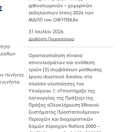
ε
φθινοπωρινών – χειμερινών
εκδηλώσεων έτους 2026 των
ΜΔΠΠ του ΟΦΥΠΕΚΑ»
31 Ιουλίου 2026
Διαβάστε Περισσότερα
τητα
μοσίων
Οριστικοποίηση πίνακα
αποτελεσμάτων και ανάθεση
τριών (3) συμβάσεων μίσθωσης
ων πενήντα
έργου ιδιωτικού δικαίου στο
ενενήντα
πλαίσιο υλοποίησης του
Υποέργου 1: «Υποστήριξη της
λειτουργίας της Πράξης» της
Πράξης «Ολοκλήρωση Εθνικού
Συστήματος Προστατευόμενων
Περιοχών και διαχειριστικών
δομών περιοχών Natura 2000 –