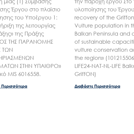
 μίας (1) Σύμβασης
την παροχή έργου Στο 
ης Έργου στο πλαίσιο
υλοποίησης του Έργου 
ησης του Υποέργου 1:
recovery of the Griffo
ήριξη της λειτουργίας
Vulture population in 
άξης» της Πράξης
Balkan Peninsula and 
ΧΟΣ ΤΗΣ ΠΑΡΑΝΟΜΗΣ
of sustainable capaciti
Σ ΤΩΝ
vulture conservation a
ΗΡΙΑΣΜΕΝΩΝ
the region» (10121550
ΑΤΩΝ ΣΤΗΝ ΥΠΑΙΘΡΟ»
LIFE24-NAT-NL-LIFE Bal
ικό MIS 6016558.
GriffON)
 Περισσότερα
Διαβάστε Περισσότερα