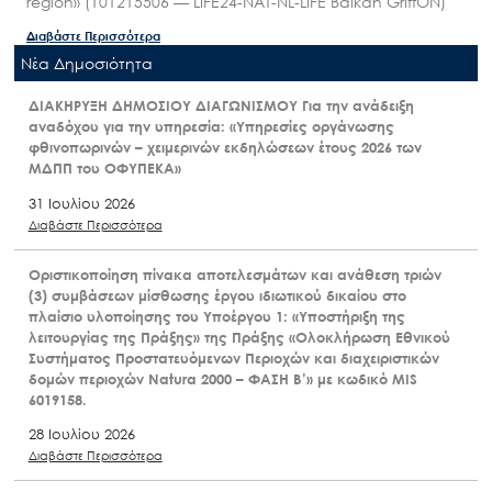
region» (101215506 — LIFE24-NAT-NL-LIFE Balkan GriffON)
Διαβάστε Περισσότερα
Nέα Δημοσιότητα
ΔΙΑΚΗΡΥΞΗ ΔΗΜΟΣΙΟΥ ΔΙΑΓΩΝΙΣΜΟΥ Για την ανάδειξη
αναδόχου για την υπηρεσία: «Υπηρεσίες οργάνωσης
φθινοπωρινών – χειμερινών εκδηλώσεων έτους 2026 των
ΜΔΠΠ του ΟΦΥΠΕΚΑ»
31 Ιουλίου 2026
Διαβάστε Περισσότερα
Οριστικοποίηση πίνακα αποτελεσμάτων και ανάθεση τριών
(3) συμβάσεων μίσθωσης έργου ιδιωτικού δικαίου στο
πλαίσιο υλοποίησης του Υποέργου 1: «Υποστήριξη της
λειτουργίας της Πράξης» της Πράξης «Ολοκλήρωση Εθνικού
Συστήματος Προστατευόμενων Περιοχών και διαχειριστικών
δομών περιοχών Natura 2000 – ΦΑΣΗ Β’» με κωδικό MIS
6019158.
28 Ιουλίου 2026
Διαβάστε Περισσότερα