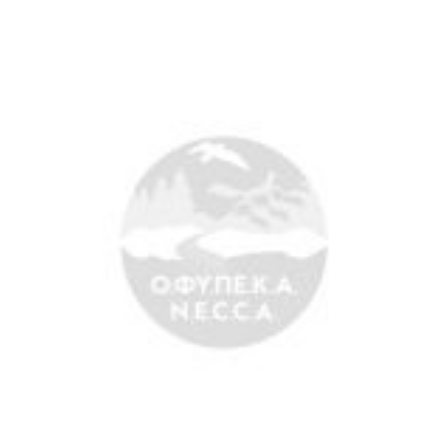
Άξονες δράσης
Μ.Δ.Π.Π.
Έργα
Εισιτήρια
Επικοινωνία