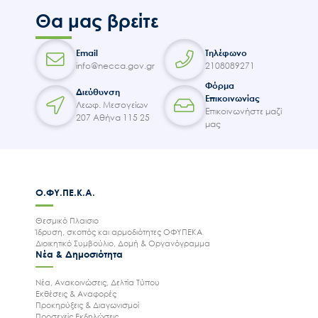
Θα μας βρείτε
Email
Τηλέφωνο
info@necca.gov.gr
2108089271
Φόρμα
Διεύθυνση
Επικοινωνίας
Λεωφ. Μεσογείων
Επικοινωνήστε μαζί
207 Αθήνα 115 25
μας
Ο.ΦΥ.ΠΕ.Κ.Α.
Θεσμικό Πλαισιο
Ίδρυση, σκοπός και αρμοδιότητες ΟΦΥΠΕΚΑ
Διοικητικό Συμβούλιο, Δομή & Οργανόγραμμα
Νέα & Δημοσιότητα
Νέα, Ανακοινώσεις, Δελτία Τύπου
Εκθέσεις & Αναφορές
Προκηρύξεις & Διαγωνισμοί
Προσεχείς Εκδηλώσεις