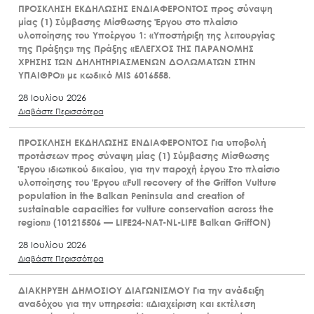
ΠΡΟΣΚΛΗΣΗ ΕΚΔΗΛΩΣΗΣ ΕΝΔΙΑΦΕΡΟΝΤΟΣ προς σύναψη
μίας (1) Σύμβασης Μίσθωσης Έργου στο πλαίσιο
υλοποίησης του Υποέργου 1: «Υποστήριξη της λειτουργίας
της Πράξης» της Πράξης «ΕΛΕΓΧΟΣ ΤΗΣ ΠΑΡΑΝΟΜΗΣ
ΧΡΗΣΗΣ ΤΩΝ ΔΗΛΗΤΗΡΙΑΣΜΕΝΩΝ ΔΟΛΩΜΑΤΩΝ ΣΤΗΝ
ΥΠΑΙΘΡΟ» με κωδικό MIS 6016558.
28 Ιουλίου 2026
Διαβάστε Περισσότερα
ΠΡΟΣΚΛΗΣΗ ΕΚΔΗΛΩΣΗΣ ΕΝΔΙΑΦΕΡΟΝΤΟΣ Για υποβολή
προτάσεων προς σύναψη μίας (1) Σύμβασης Μίσθωσης
Έργου ιδιωτικού δικαίου, για την παροχή έργου Στο πλαίσιο
υλοποίησης του Έργου «Full recovery of the Griffon Vulture
population in the Balkan Peninsula and creation of
sustainable capacities for vulture conservation across the
region» (101215506 — LIFE24-NAT-NL-LIFE Balkan GriffON)
28 Ιουλίου 2026
Διαβάστε Περισσότερα
ΔΙΑΚΗΡΥΞΗ ΔΗΜΟΣΙΟΥ ΔΙΑΓΩΝΙΣΜΟΥ Για την ανάδειξη
αναδόχου για την υπηρεσία: «Διαχείριση και εκτέλεση