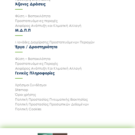
Άξονες Δράσεις
Φύση – Βιοποικιλότητα
Προστατευόμενες περιοχές
Αειφόρος Ανάπτυξη και Κλιματική Αλλαγή
Μ.Δ.Π.Π
Μονάδες Διαχείρισης Προστατευόμενων Περιοχών
Έργα / Δραστηριότητα
Φύση – Βιοποικιλότητα
Προστατευόμενες Περιοχές
Αειφόρος Ανάπτυξη Και Κλιματική Αλλαγή
Γενικές Πληροφορίες
Χρήσιμοι Συνδέσμοι
Sitemap
Όροι χρήσης
Πολιτική Προστασίας Πνευματικής Ιδιοκτησίας
Πολιτική Προστασίας Προσωπικών Δεδομένων
Πολιτική Cookies