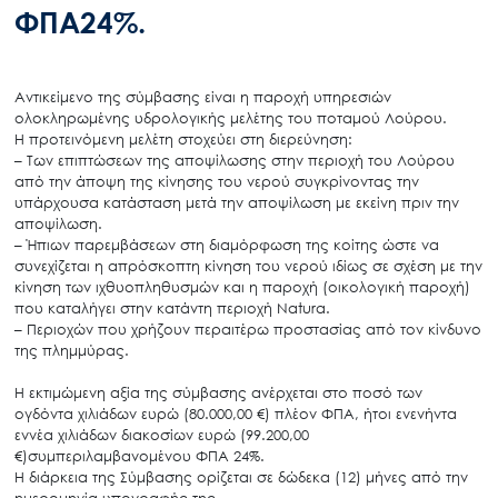
ΦΠΑ24%.
Αντικείμενο της σύμβασης
είναι
η
παροχή υπηρεσιών
ολοκληρωμένης υδρολογικής μελέτης του
ποταμού
Λούρου.
Η προτεινόμενη μελέτη στοχεύει στη διερεύνηση:
–
Των επιπτώσεων της αποψίλωσης στην περιοχή του Λούρου
από την άποψη της κίνησης του νερού
συγκρίνοντας
την
υπάρχουσα κατάσταση μετά την αποψίλωση με εκείνη πριν την
αποψίλωση.
–
Ήπιων παρεμβάσεων στη διαμόρφωση της κοίτης ώστε να
συνεχίζεται η απρόσκοπτη κίνηση του νερού
ιδίως σε
σχέση με την
κίνηση των ιχθυοπληθυσμών και η παροχή (οικολογική παροχή)
που καταλήγει στην
κατάντη περιοχή
Natura.
–
Περιοχών που χρήζουν περαιτέρω προστασίας από τον κίνδυνο
της πλημμύρας.
Η εκτιμώμενη αξία της σύμβασης ανέρχεται στο ποσό των
ογδόντα χιλιάδων ευρώ (80.000,00 €) πλέον
ΦΠΑ, ήτοι ενενήντα
εννέα χιλιάδων διακοσίων ευρώ (99.200,00
€)συμπεριλαμβανομένου ΦΠΑ
24%.
Η διάρκεια της Σύμβασης ορίζεται σε δώδεκα (12) μήνες από
την
ημερομηνία υπογραφής της.