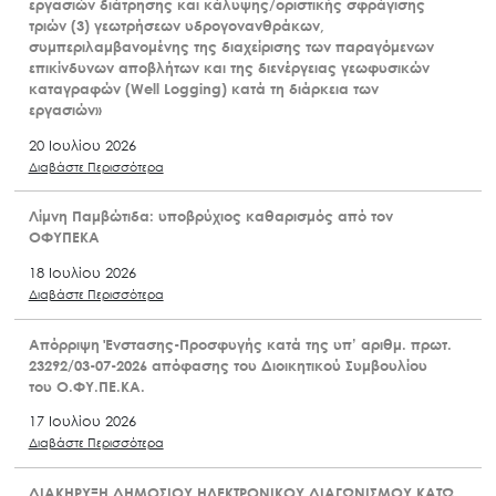
εργασιών διάτρησης και κάλυψης/οριστικής σφράγισης
τριών (3) γεωτρήσεων υδρογονανθράκων,
συμπεριλαμβανομένης της διαχείρισης των παραγόμενων
επικίνδυνων αποβλήτων και της διενέργειας γεωφυσικών
καταγραφών (Well Logging) κατά τη διάρκεια των
εργασιών»
20 Ιουλίου 2026
Διαβάστε Περισσότερα
Λίμνη Παμβώτιδα: υποβρύχιος καθαρισμός από τον
ΟΦΥΠΕΚΑ
18 Ιουλίου 2026
Διαβάστε Περισσότερα
Απόρριψη Ένστασης-Προσφυγής κατά της υπ’ αριθμ. πρωτ.
23292/03-07-2026 απόφασης του Διοικητικού Συμβουλίου
του Ο.ΦΥ.ΠΕ.ΚΑ.
17 Ιουλίου 2026
Διαβάστε Περισσότερα
ΔΙΑΚΗΡΥΞΗ ΔΗΜΟΣΙΟΥ ΗΛΕΚΤΡΟΝΙΚΟΥ ΔΙΑΓΩΝΙΣΜΟΥ ΚΑΤΩ