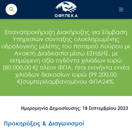
Search Button
Search
for:
Επαναπροκήρυξη Διακήρυξης για Σύμβαση
Υπηρεσιών σύνταξης ολοκληρωμένης
υδρολογικής μελέτης του ποταμού Λούρου με
Ανοικτή Διαδικασία μέσω ΕΣΗΔΗΣ, με
εκτιμώμενη αξία ογδόντα χιλιάδων ευρώ
(80.000,00 €) πλέον ΦΠΑ, ήτοι ενενήντα εννέα
χιλιάδων διακοσίων ευρώ (99.200,00
€)συμπεριλαμβανομένου ΦΠΑ24%.
Ημερομηνία Δημοσίευσης: 18 Σεπτεμβρίου 2023
Προκηρύξεις & Διαγωνισμοί