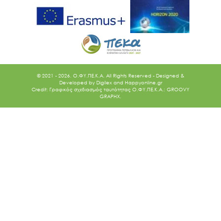
© 2021 - 2026. O.ΦΥ.ΠΕ.Κ.Α. All Rights Reserved - Designed &
Developed by
Digilex
and
Happyonline.gr
Credit: Γραφικός σχεδιασμός ταυτότητας Ο.ΦΥ.ΠΕ.Κ.Α.: GROOVY
GRAPHX.