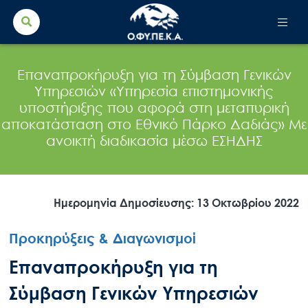
Search Button
Search
for:
Επαναπροκήρυξη για τη Σύμβαση Γενικών
Υπηρεσιών «Υπηρεσία επιστημονικής
υποστήριξης που αφορά στη μεταπυρική
αποκατάσταση στο Εθνικό Πάρκο Δαδιάς» Με
ανοικτή διαδικασία μέσω ΕΣΗΔΗΣ
Ημερομηνία Δημοσίευσης: 13 Οκτωβρίου 2022
Προκηρύξεις & Διαγωνισμοί
Επαναπροκήρυξη για τη
Σύμβαση Γενικών Υπηρεσιών