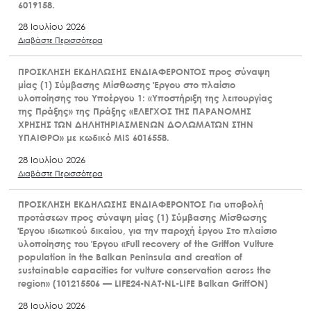
6019158.
28 Ιουλίου 2026
Διαβάστε Περισσότερα
ΠΡΟΣΚΛΗΣΗ ΕΚΔΗΛΩΣΗΣ ΕΝΔΙΑΦΕΡΟΝΤΟΣ προς σύναψη
μίας (1) Σύμβασης Μίσθωσης Έργου στο πλαίσιο
υλοποίησης του Υποέργου 1: «Υποστήριξη της λειτουργίας
της Πράξης» της Πράξης «ΕΛΕΓΧΟΣ ΤΗΣ ΠΑΡΑΝΟΜΗΣ
ΧΡΗΣΗΣ ΤΩΝ ΔΗΛΗΤΗΡΙΑΣΜΕΝΩΝ ΔΟΛΩΜΑΤΩΝ ΣΤΗΝ
ΥΠΑΙΘΡΟ» με κωδικό MIS 6016558.
28 Ιουλίου 2026
Διαβάστε Περισσότερα
ΠΡΟΣΚΛΗΣΗ ΕΚΔΗΛΩΣΗΣ ΕΝΔΙΑΦΕΡΟΝΤΟΣ Για υποβολή
προτάσεων προς σύναψη μίας (1) Σύμβασης Μίσθωσης
Έργου ιδιωτικού δικαίου, για την παροχή έργου Στο πλαίσιο
υλοποίησης του Έργου «Full recovery of the Griffon Vulture
population in the Balkan Peninsula and creation of
sustainable capacities for vulture conservation across the
region» (101215506 — LIFE24-NAT-NL-LIFE Balkan GriffON)
28 Ιουλίου 2026