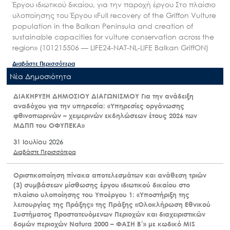
Έργου ιδιωτικού δικαίου, για την παροχή έργου Στο πλαίσιο
υλοποίησης του Έργου «Full recovery of the Griffon Vulture
population in the Balkan Peninsula and creation of
sustainable capacities for vulture conservation across the
region» (101215506 — LIFE24-NAT-NL-LIFE Balkan GriffON)
Διαβάστε Περισσότερα
Nέα Δημοσιότητα
ΔΙΑΚΗΡΥΞΗ ΔΗΜΟΣΙΟΥ ΔΙΑΓΩΝΙΣΜΟΥ Για την ανάδειξη
αναδόχου για την υπηρεσία: «Υπηρεσίες οργάνωσης
φθινοπωρινών – χειμερινών εκδηλώσεων έτους 2026 των
ΜΔΠΠ του ΟΦΥΠΕΚΑ»
31 Ιουλίου 2026
Διαβάστε Περισσότερα
Οριστικοποίηση πίνακα αποτελεσμάτων και ανάθεση τριών
(3) συμβάσεων μίσθωσης έργου ιδιωτικού δικαίου στο
πλαίσιο υλοποίησης του Υποέργου 1: «Υποστήριξη της
λειτουργίας της Πράξης» της Πράξης «Ολοκλήρωση Εθνικού
Συστήματος Προστατευόμενων Περιοχών και διαχειριστικών
δομών περιοχών Natura 2000 – ΦΑΣΗ Β’» με κωδικό MIS