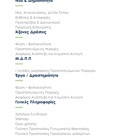
Νέα & Δημοσιότητα
Νέα, Ανακοινώσεις, Δελτία Τύπου
Εκθέσεις & Αναφορές
Προκηρύξεις & Διαγωνισμοί
Προσεχείς Εκδηλώσεις
Άξονες Δράσεις
Φύση – Βιοποικιλότητα
Προστατευόμενες περιοχές
Αειφόρος Ανάπτυξη και Κλιματική Αλλαγή
Μ.Δ.Π.Π
Μονάδες Διαχείρισης Προστατευόμενων Περιοχών
Έργα / Δραστηριότητα
Φύση – Βιοποικιλότητα
Προστατευόμενες Περιοχές
Αειφόρος Ανάπτυξη Και Κλιματική Αλλαγή
Γενικές Πληροφορίες
Χρήσιμοι Συνδέσμοι
Sitemap
Όροι χρήσης
Πολιτική Προστασίας Πνευματικής Ιδιοκτησίας
Πολιτική Προστασίας Προσωπικών Δεδομένων