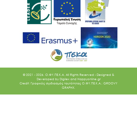
© 2021 - 2026. O.ΦΥ.ΠΕ.Κ.Α. All Rights Reserved - Designed &
Developed by
Digilex
and
Happyonline.gr
Credit: Γραφικός σχεδιασμός ταυτότητας Ο.ΦΥ.ΠΕ.Κ.Α.: GROOVY
GRAPHX.