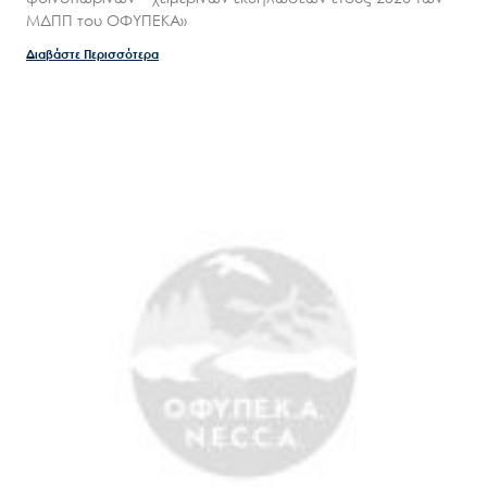
ΜΔΠΠ του ΟΦΥΠΕΚΑ»
Διαβάστε Περισσότερα
Search
for:
Ο.ΦΥ.ΠΕ.Κ.Α.
Νέα – Δημοσιότητα
Άξονες δράσης
Μ.Δ.Π.Π.
Έργα