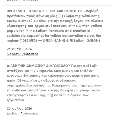
ΠΡΟΣΚΛΗΣΗ ΕΚΔΗΛΩΣΗΣ ΕΝΔΙΑΦΕΡΟΝΤΟΣ Για υποβολή
προτάσεων προς σύναψη μίας (1) Σύμβασης Μίσθωσης
Έργου ιδιωτικού δικαίου, για την παροχή έργου Στο πλαίσιο
υλοποίησης του Έργου «Full recovery of the Griffon Vulture
population in the Balkan Peninsula and creation of
sustainable capacities for vulture conservation across the
region» (101215506 — LIFE24-NAT-NL-LIFE Balkan GriffON)
28 Ιουλίου 2026
Διαβάστε Περισσότερα
ΔΙΑΚΗΡΥΞΗ ΔΗΜΟΣΙΟΥ ΔΙΑΓΩΝΙΣΜΟΥ Για την ανάδειξη
αναδόχου για την υπηρεσία: «Διαχείριση και εκτέλεση
εργασιών διάτρησης και κάλυψης/οριστικής σφράγισης
τριών (3) γεωτρήσεων υδρογονανθράκων,
συμπεριλαμβανομένης της διαχείρισης των παραγόμενων
επικίνδυνων αποβλήτων και της διενέργειας γεωφυσικών
καταγραφών (Well Logging) κατά τη διάρκεια των
εργασιών»
20 Ιουλίου 2026
Διαβάστε Περισσότερα