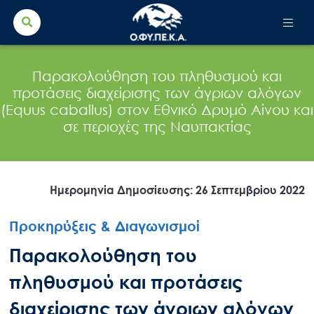
Search Button
Search
for:
Παρακολούθηση του πληθυσμού και
προτάσεις διαχείρισης των άγριων αλόγων
(Equus caballus) στον Εθνικό Δρυμό Αίνου και
σε περιοχές της Ναυπακτίας
Ημερομηνία Δημοσίευσης: 26 Σεπτεμβρίου 2022
Προκηρύξεις & Διαγωνισμοί
Παρακολούθηση του
πληθυσμού και προτάσεις
διαχείρισης των άγριων αλόγων