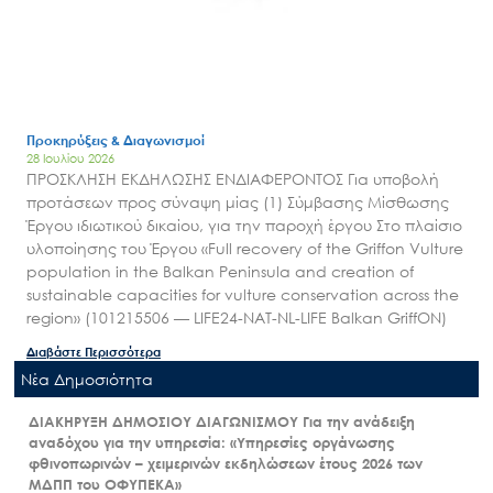
Προκηρύξεις & Διαγωνισμοί
28 Ιουλίου 2026
ΠΡΟΣΚΛΗΣΗ ΕΚΔΗΛΩΣΗΣ ΕΝΔΙΑΦΕΡΟΝΤΟΣ Για υποβολή
προτάσεων προς σύναψη μίας (1) Σύμβασης Μίσθωσης
Έργου ιδιωτικού δικαίου, για την παροχή έργου Στο πλαίσιο
υλοποίησης του Έργου «Full recovery of the Griffon Vulture
population in the Balkan Peninsula and creation of
sustainable capacities for vulture conservation across the
region» (101215506 — LIFE24-NAT-NL-LIFE Balkan GriffON)
Διαβάστε Περισσότερα
Nέα Δημοσιότητα
ΔΙΑΚΗΡΥΞΗ ΔΗΜΟΣΙΟΥ ΔΙΑΓΩΝΙΣΜΟΥ Για την ανάδειξη
αναδόχου για την υπηρεσία: «Υπηρεσίες οργάνωσης
φθινοπωρινών – χειμερινών εκδηλώσεων έτους 2026 των
ΜΔΠΠ του ΟΦΥΠΕΚΑ»