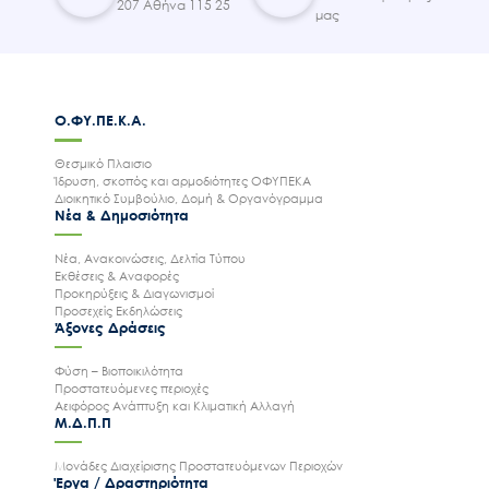
207 Αθήνα 115 25
μας
Ο.ΦΥ.ΠΕ.Κ.Α.
Θεσμικό Πλαισιο
Ίδρυση, σκοπός και αρμοδιότητες ΟΦΥΠΕΚΑ
Διοικητικό Συμβούλιο, Δομή & Οργανόγραμμα
Νέα & Δημοσιότητα
Νέα, Ανακοινώσεις, Δελτία Τύπου
Εκθέσεις & Αναφορές
Προκηρύξεις & Διαγωνισμοί
Προσεχείς Εκδηλώσεις
Άξονες Δράσεις
Φύση – Βιοποικιλότητα
Προστατευόμενες περιοχές
Αειφόρος Ανάπτυξη και Κλιματική Αλλαγή
Μ.Δ.Π.Π
Μονάδες Διαχείρισης Προστατευόμενων Περιοχών
Έργα / Δραστηριότητα