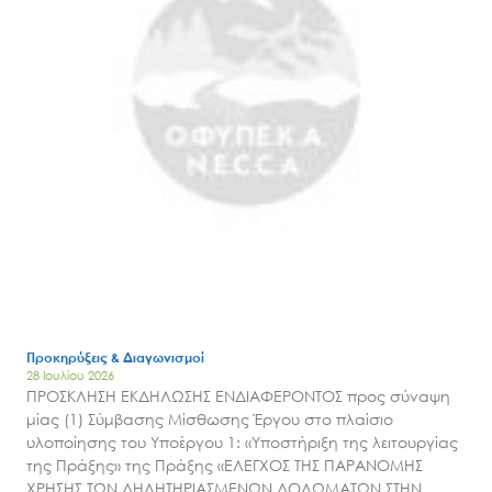
Search
for:
Ο.ΦΥ.ΠΕ.Κ.Α.
Νέα – Δημοσιότητα
Άξονες δράσης
Προκηρύξεις & Διαγωνισμοί
Μ.Δ.Π.Π.
28 Ιουλίου 2026
ΠΡΟΣΚΛΗΣΗ ΕΚΔΗΛΩΣΗΣ ΕΝΔΙΑΦΕΡΟΝΤΟΣ προς σύναψη
Έργα
μίας (1) Σύμβασης Μίσθωσης Έργου στο πλαίσιο
υλοποίησης του Υποέργου 1: «Υποστήριξη της λειτουργίας
Εισιτήρια
της Πράξης» της Πράξης «ΕΛΕΓΧΟΣ ΤΗΣ ΠΑΡΑΝΟΜΗΣ
Επικοινωνία
ΧΡΗΣΗΣ ΤΩΝ ΔΗΛΗΤΗΡΙΑΣΜΕΝΩΝ ΔΟΛΩΜΑΤΩΝ ΣΤΗΝ