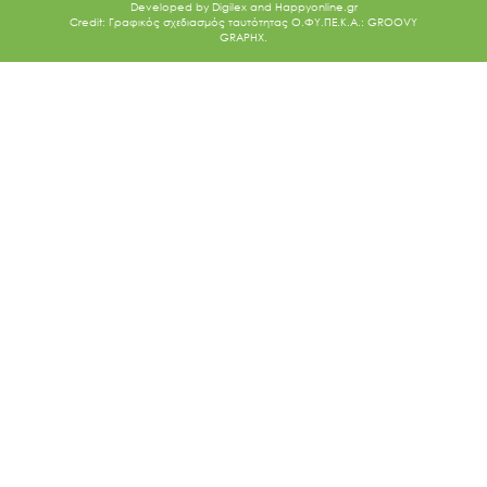
Developed by
Digilex
and
Happyonline.gr
Credit: Γραφικός σχεδιασμός ταυτότητας Ο.ΦΥ.ΠΕ.Κ.Α.: GROOVY
GRAPHX.