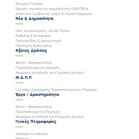
Θεσμικό Πλαισιο
Ίδρυση, σκοπός και αρμοδιότητες ΟΦΥΠΕΚΑ
Διοικητικό Συμβούλιο, Δομή & Οργανόγραμμα
Νέα & Δημοσιότητα
Νέα, Ανακοινώσεις, Δελτία Τύπου
Εκθέσεις & Αναφορές
Προκηρύξεις & Διαγωνισμοί
Προσεχείς Εκδηλώσεις
Άξονες Δράσεις
Φύση – Βιοποικιλότητα
Προστατευόμενες περιοχές
Αειφόρος Ανάπτυξη και Κλιματική Αλλαγή
Μ.Δ.Π.Π
Μονάδες Διαχείρισης Προστατευόμενων Περιοχών
Έργα / Δραστηριότητα
Φύση – Βιοποικιλότητα
Προστατευόμενες Περιοχές
Αειφόρος Ανάπτυξη Και Κλιματική Αλλαγή
Γενικές Πληροφορίες
Χρήσιμοι Συνδέσμοι
Sitemap