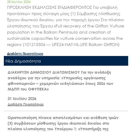
28 Ιουλίου 2026
ΠΡΟΣΚΛΗΣΗ ΕΚΔΗΛΩΣΗΣ ΕΝΔΙΑΦΕΡΟΝΤΟΣ Για υποβολή
προτάσεων προς σύναψη μίας (1) Σύμβασης Μίσθωσης
Έργου ιδιωτικού δικαίου, για την παροχή έργου Στο πλαίσιο
υλοποίησης του Έργου «Full recovery of the Griffon Vulture
population in the Balkan Peninsula and creation of
sustainable capacities for vulture conservation across the
region» (101215506 — LIFE24-NAT-NL-LIFE Balkan GriffON)
Διαβάστε Περισσότερα
Nέα Δημοσιότητα
ΔΙΑΚΗΡΥΞΗ ΔΗΜΟΣΙΟΥ ΔΙΑΓΩΝΙΣΜΟΥ Για την ανάδειξη
αναδόχου για την υπηρεσία: «Υπηρεσίες οργάνωσης
φθινοπωρινών – χειμερινών εκδηλώσεων έτους 2026 των
ΜΔΠΠ του ΟΦΥΠΕΚΑ»
31 Ιουλίου 2026
Διαβάστε Περισσότερα
Οριστικοποίηση πίνακα αποτελεσμάτων και ανάθεση τριών
(3) συμβάσεων μίσθωσης έργου ιδιωτικού δικαίου στο
πλαίσιο υλοποίησης του Υποέργου 1: «Υποστήριξη της