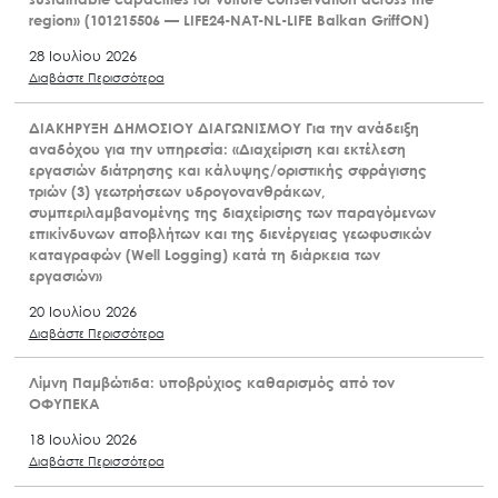
region» (101215506 — LIFE24-NAT-NL-LIFE Balkan GriffON)
28 Ιουλίου 2026
Διαβάστε Περισσότερα
ΔΙΑΚΗΡΥΞΗ ΔΗΜΟΣΙΟΥ ΔΙΑΓΩΝΙΣΜΟΥ Για την ανάδειξη
αναδόχου για την υπηρεσία: «Διαχείριση και εκτέλεση
εργασιών διάτρησης και κάλυψης/οριστικής σφράγισης
τριών (3) γεωτρήσεων υδρογονανθράκων,
συμπεριλαμβανομένης της διαχείρισης των παραγόμενων
επικίνδυνων αποβλήτων και της διενέργειας γεωφυσικών
καταγραφών (Well Logging) κατά τη διάρκεια των
εργασιών»
20 Ιουλίου 2026
Διαβάστε Περισσότερα
Λίμνη Παμβώτιδα: υποβρύχιος καθαρισμός από τον
ΟΦΥΠΕΚΑ
18 Ιουλίου 2026
Διαβάστε Περισσότερα