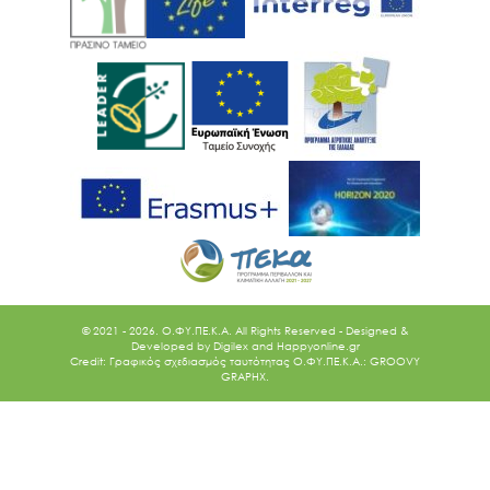
© 2021 - 2026. O.ΦΥ.ΠΕ.Κ.Α. All Rights Reserved - Designed &
Developed by
Digilex
and
Happyonline.gr
Credit: Γραφικός σχεδιασμός ταυτότητας Ο.ΦΥ.ΠΕ.Κ.Α.: GROOVY
GRAPHX.