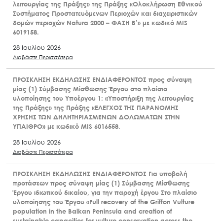
λειτουργίας της Πράξης» της Πράξης «Ολοκλήρωση Εθνικού
Συστήματος Προστατευόμενων Περιοχών και διαχειριστικών
δομών περιοχών Natura 2000 – ΦΑΣΗ Β’» με κωδικό MIS
6019158.
28 Ιουλίου 2026
Διαβάστε Περισσότερα
ΠΡΟΣΚΛΗΣΗ ΕΚΔΗΛΩΣΗΣ ΕΝΔΙΑΦΕΡΟΝΤΟΣ προς σύναψη
μίας (1) Σύμβασης Μίσθωσης Έργου στο πλαίσιο
υλοποίησης του Υποέργου 1: «Υποστήριξη της λειτουργίας
της Πράξης» της Πράξης «ΕΛΕΓΧΟΣ ΤΗΣ ΠΑΡΑΝΟΜΗΣ
ΧΡΗΣΗΣ ΤΩΝ ΔΗΛΗΤΗΡΙΑΣΜΕΝΩΝ ΔΟΛΩΜΑΤΩΝ ΣΤΗΝ
ΥΠΑΙΘΡΟ» με κωδικό MIS 6016558.
28 Ιουλίου 2026
Διαβάστε Περισσότερα
ΠΡΟΣΚΛΗΣΗ ΕΚΔΗΛΩΣΗΣ ΕΝΔΙΑΦΕΡΟΝΤΟΣ Για υποβολή
προτάσεων προς σύναψη μίας (1) Σύμβασης Μίσθωσης
Έργου ιδιωτικού δικαίου, για την παροχή έργου Στο πλαίσιο
υλοποίησης του Έργου «Full recovery of the Griffon Vulture
population in the Balkan Peninsula and creation of
sustainable capacities for vulture conservation across the