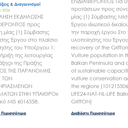
ΕΝΔΙΑΦΕΡΟΝΤΟΣ Για 
ξεις & Διαγωνισμοί
προτάσεων προς σύν
υ 2026
ΛΗΣΗ ΕΚΔΗΛΩΣΗΣ
μίας (1) Σύμβασης Μί
ΦΕΡΟΝΤΟΣ προς
Έργου ιδιωτικού δικαίου
 μίας (1) Σύμβασης
την παροχή έργου Στο 
ης Έργου στο πλαίσιο
υλοποίησης του Έργου 
ησης του Υποέργου 1:
recovery of the Griffo
ήριξη της λειτουργίας
Vulture population in 
άξης» της Πράξης
Balkan Peninsula and 
ΧΟΣ ΤΗΣ ΠΑΡΑΝΟΜΗΣ
of sustainable capaciti
Σ ΤΩΝ
vulture conservation a
ΗΡΙΑΣΜΕΝΩΝ
the region» (10121550
ΑΤΩΝ ΣΤΗΝ ΥΠΑΙΘΡΟ»
LIFE24-NAT-NL-LIFE Bal
ικό MIS 6016558.
GriffON)
 Περισσότερα
Διαβάστε Περισσότερα