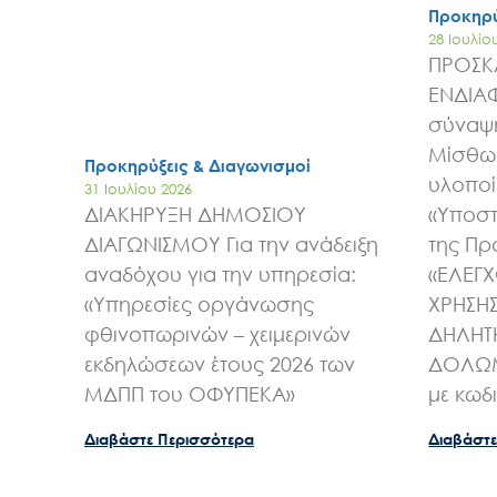
Προκηρύ
28 Ιουλίο
ΠΡΟΣΚ
ΕΝΔΙΑ
σύναψη
Μίσθωσ
Προκηρύξεις & Διαγωνισμοί
υλοποί
31 Ιουλίου 2026
ΔΙΑΚΗΡΥΞΗ ΔΗΜΟΣΙΟΥ
«Υποστ
ΔΙΑΓΩΝΙΣΜΟΥ Για την ανάδειξη
της Πρ
αναδόχου για την υπηρεσία:
«ΕΛΕΓ
«Υπηρεσίες οργάνωσης
ΧΡΗΣΗ
φθινοπωρινών – χειμερινών
ΔΗΛΗΤ
εκδηλώσεων έτους 2026 των
ΔΟΛΩΜ
ΜΔΠΠ του ΟΦΥΠΕΚΑ»
με κωδ
Διαβάστε Περισσότερα
Διαβάστε