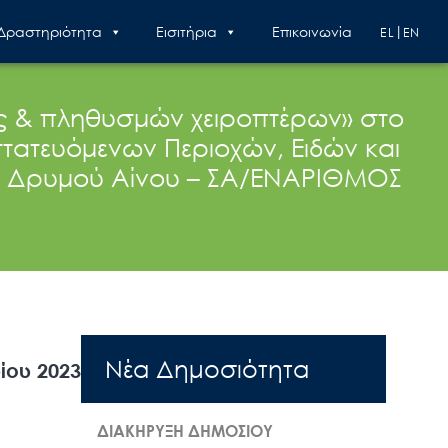
 Δραστηριότητα
Εισιτήρια
Επικοινωνία
EL
EN
ς & πληθυσμών χειροπτέρων» στο
στατευόμενων Περιοχών, Ειδών και
ού Δρυμού Αίνου – ΣΑ/ΕΝΑΡΙΘΜΟΣ
Nέα Δημοσιότητα
ίου 2023
ΔΙΑΚΗΡΥΞΗ ΔΗΜΟΣΙΟΥ