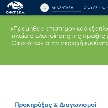
Search Button
Search
Ο.ΦΥ.ΠΕ.Κ.Α.
for:
«Προμήθεια επιστημονικού εξοπ
πλαίσιο υλοποίησης της πράξης μ
Οικοτόπων στην περιοχή ευθύνη
Προκηρύξεις & Διαγωνισμοί