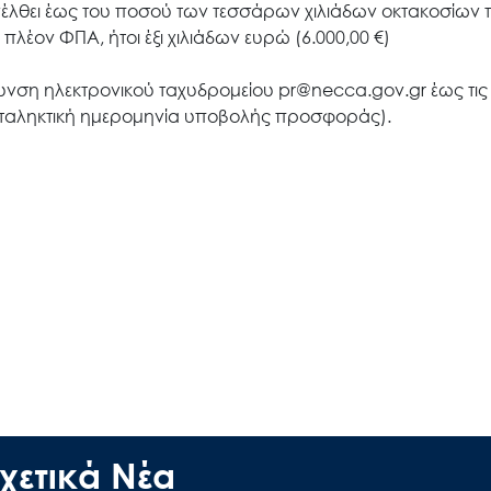
λθει έως του ποσού των τεσσάρων χιλιάδων οκτακοσίων τ
πλέον ΦΠΑ, ήτοι έξι χιλιάδων ευρώ (6.000,00 €)
νση ηλεκτρονικού ταχυδρομείου pr@necca.gov.gr έως τις
Search
for:
καταληκτική ημερομηνία υποβολής προσφοράς).
Ο.ΦΥ.ΠΕ.Κ.Α.
Νέα – Δημοσιότητα
Άξονες δράσης
Μ.Δ.Π.Π.
χετικά Νέα