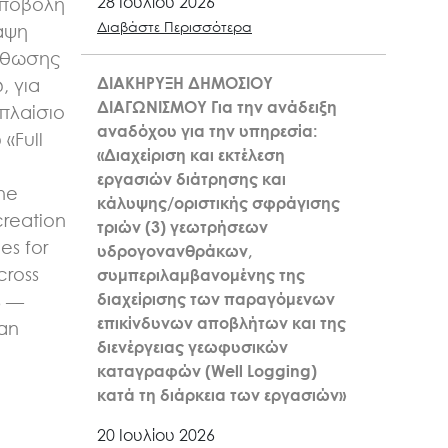
28 Ιουλίου 2026
υποβολή
Διαβάστε Περισσότερα
αψη
σθωσης
ΔΙΑΚΗΡΥΞΗ ΔΗΜΟΣΙΟΥ
, για
ΔΙΑΓΩΝΙΣΜΟΥ Για την ανάδειξη
πλαίσιο
αναδόχου για την υπηρεσία:
«Full
«Διαχείριση και εκτέλεση
n
εργασιών διάτρησης και
the
κάλυψης/οριστικής σφράγισης
creation
τριών (3) γεωτρήσεων
es for
υδρογονανθράκων,
cross
συμπεριλαμβανομένης της
διαχείρισης των παραγόμενων
6 —
επικίνδυνων αποβλήτων και της
kan
διενέργειας γεωφυσικών
καταγραφών (Well Logging)
κατά τη διάρκεια των εργασιών»
20 Ιουλίου 2026