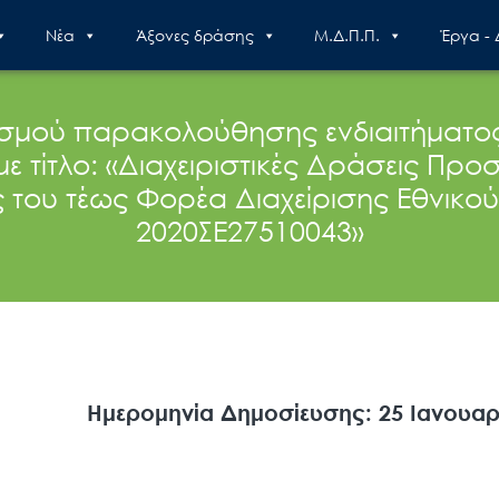
Nέα
Άξονες δράσης
Μ.Δ.Π.Π.
Έργα -
λισμού παρακολούθησης ενδιαιτήματο
ε τίτλο: «Διαχειριστικές Δράσεις Προ
ς του τέως Φορέα Διαχείρισης Εθνικ
2020ΣΕ27510043»
Ημερομηνία Δημοσίευσης: 25 Ιανουαρ