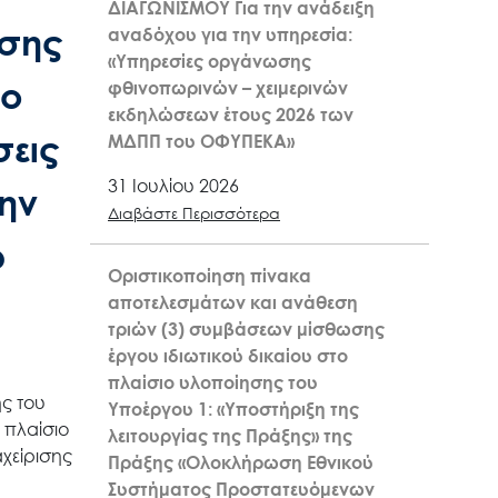
ΔΙΑΓΩΝΙΣΜΟΥ Για την ανάδειξη
ησης
αναδόχου για την υπηρεσία:
«Υπηρεσίες οργάνωσης
ιο
φθινοπωρινών – χειμερινών
εκδηλώσεων έτους 2026 των
σεις
ΜΔΠΠ του ΟΦΥΠΕΚΑ»
31 Ιουλίου 2026
ην
Διαβάστε Περισσότερα
ύ
Οριστικοποίηση πίνακα
αποτελεσμάτων και ανάθεση
τριών (3) συμβάσεων μίσθωσης
έργου ιδιωτικού δικαίου στο
πλαίσιο υλοποίησης του
ς του
Υποέργου 1: «Υποστήριξη της
 πλαίσιο
λειτουργίας της Πράξης» της
αχείρισης
Πράξης «Ολοκλήρωση Εθνικού
Συστήματος Προστατευόμενων