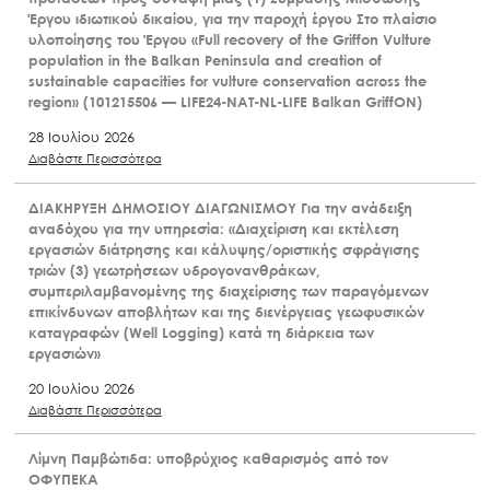
Έργου ιδιωτικού δικαίου, για την παροχή έργου Στο πλαίσιο
υλοποίησης του Έργου «Full recovery of the Griffon Vulture
population in the Balkan Peninsula and creation of
sustainable capacities for vulture conservation across the
region» (101215506 — LIFE24-NAT-NL-LIFE Balkan GriffON)
28 Ιουλίου 2026
Διαβάστε Περισσότερα
ΔΙΑΚΗΡΥΞΗ ΔΗΜΟΣΙΟΥ ΔΙΑΓΩΝΙΣΜΟΥ Για την ανάδειξη
αναδόχου για την υπηρεσία: «Διαχείριση και εκτέλεση
εργασιών διάτρησης και κάλυψης/οριστικής σφράγισης
τριών (3) γεωτρήσεων υδρογονανθράκων,
συμπεριλαμβανομένης της διαχείρισης των παραγόμενων
επικίνδυνων αποβλήτων και της διενέργειας γεωφυσικών
καταγραφών (Well Logging) κατά τη διάρκεια των
εργασιών»
20 Ιουλίου 2026
Διαβάστε Περισσότερα
Λίμνη Παμβώτιδα: υποβρύχιος καθαρισμός από τον
ΟΦΥΠΕΚΑ