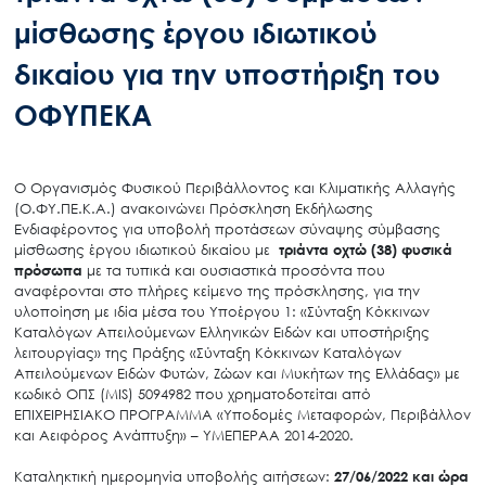
μίσθωσης έργου ιδιωτικού
δικαίου για την υποστήριξη του
ΟΦΥΠΕΚΑ
O Οργανισμός Φυσικού Περιβάλλοντος και Κλιματικής Αλλαγής
(Ο.ΦΥ.ΠΕ.Κ.Α.) ανακοινώνει Πρόσκληση Εκδήλωσης
Ενδιαφέροντος για υποβολή προτάσεων σύναψης σύμβασης
μίσθωσης έργου ιδιωτικού δικαίου με
τριάντα οχτώ (38) φυσικά
πρόσωπα
με τα τυπικά και ουσιαστικά προσόντα που
αναφέρονται στο πλήρες κείμενο της πρόσκλησης, για την
υλοποίηση με ιδία μέσα του Υποέργου 1: «Σύνταξη Κόκκινων
Καταλόγων Απειλούμενων Ελληνικών Ειδών και υποστήριξης
λειτουργίας» της Πράξης «Σύνταξη Κόκκινων Καταλόγων
Απειλούμενων Ειδών Φυτών, Ζώων και Μυκήτων της Ελλάδας» με
κωδικό ΟΠΣ (MIS) 5094982 που χρηματοδοτείται από
ΕΠΙΧΕΙΡΗΣΙΑΚΟ ΠΡΟΓΡΑΜΜΑ «Υποδομές Μεταφορών, Περιβάλλον
και Αειφόρος Ανάπτυξη» – ΥΜΕΠΕΡΑΑ 2014-2020.
Καταληκτική ημερομηνία υποβολής αιτήσεων:
27/06/2022 και ώρα