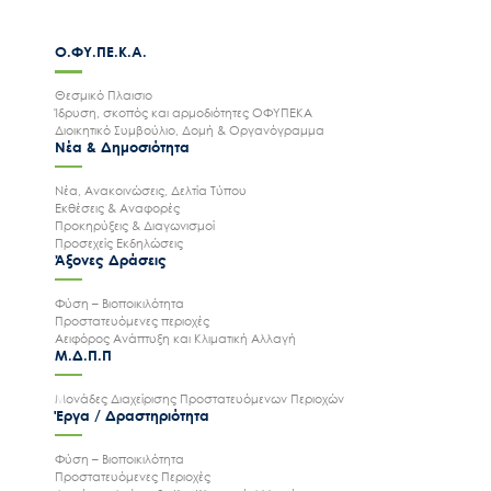
Ο.ΦΥ.ΠΕ.Κ.Α.
Θεσμικό Πλαισιο
Ίδρυση, σκοπός και αρμοδιότητες ΟΦΥΠΕΚΑ
Διοικητικό Συμβούλιο, Δομή & Οργανόγραμμα
Νέα & Δημοσιότητα
Νέα, Ανακοινώσεις, Δελτία Τύπου
Εκθέσεις & Αναφορές
Προκηρύξεις & Διαγωνισμοί
Προσεχείς Εκδηλώσεις
Άξονες Δράσεις
Φύση – Βιοποικιλότητα
Προστατευόμενες περιοχές
Αειφόρος Ανάπτυξη και Κλιματική Αλλαγή
Μ.Δ.Π.Π
Μονάδες Διαχείρισης Προστατευόμενων Περιοχών
Έργα / Δραστηριότητα
Φύση – Βιοποικιλότητα
Προστατευόμενες Περιοχές