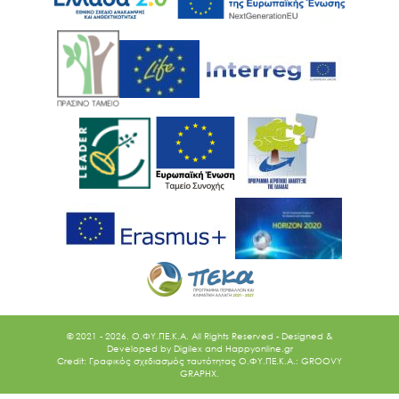
© 2021 - 2026. O.ΦΥ.ΠΕ.Κ.Α. All Rights Reserved - Designed &
Developed by
Digilex
and
Happyonline.gr
Credit: Γραφικός σχεδιασμός ταυτότητας Ο.ΦΥ.ΠΕ.Κ.Α.: GROOVY
GRAPHX.