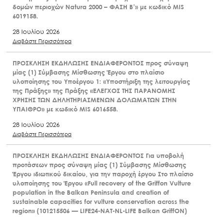
δομών περιοχών Natura 2000 – ΦΑΣΗ Β’» με κωδικό MIS
6019158.
28 Ιουλίου 2026
Διαβάστε Περισσότερα
ΠΡΟΣΚΛΗΣΗ ΕΚΔΗΛΩΣΗΣ ΕΝΔΙΑΦΕΡΟΝΤΟΣ προς σύναψη
μίας (1) Σύμβασης Μίσθωσης Έργου στο πλαίσιο
υλοποίησης του Υποέργου 1: «Υποστήριξη της λειτουργίας
της Πράξης» της Πράξης «ΕΛΕΓΧΟΣ ΤΗΣ ΠΑΡΑΝΟΜΗΣ
ΧΡΗΣΗΣ ΤΩΝ ΔΗΛΗΤΗΡΙΑΣΜΕΝΩΝ ΔΟΛΩΜΑΤΩΝ ΣΤΗΝ
ΥΠΑΙΘΡΟ» με κωδικό MIS 6016558.
28 Ιουλίου 2026
Διαβάστε Περισσότερα
ΠΡΟΣΚΛΗΣΗ ΕΚΔΗΛΩΣΗΣ ΕΝΔΙΑΦΕΡΟΝΤΟΣ Για υποβολή
προτάσεων προς σύναψη μίας (1) Σύμβασης Μίσθωσης
Έργου ιδιωτικού δικαίου, για την παροχή έργου Στο πλαίσιο
υλοποίησης του Έργου «Full recovery of the Griffon Vulture
population in the Balkan Peninsula and creation of
sustainable capacities for vulture conservation across the
region» (101215506 — LIFE24-NAT-NL-LIFE Balkan GriffON)