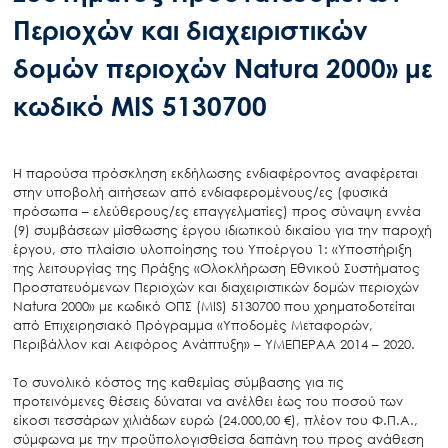
Περιοχών και διαχειριστικών
δομών περιοχών Natura 2000» με
κωδικό MIS 5130700
Η παρούσα πρόσκληση εκδήλωσης ενδιαφέροντος αναφέρεται
στην υποβολή αιτήσεων από ενδιαφερομένους/ες (φυσικά
πρόσωπα – ελεύθερους/ες επαγγελματίες) προς σύναψη εννέα
(9) συμβάσεων μίσθωσης έργου ιδιωτικού δικαίου για την παροχή
έργου, στο πλαίσιο υλοποίησης του Υποέργου 1: «Υποστήριξη
της λειτουργίας της Πράξης «Ολοκλήρωση Εθνικού Συστήματος
Προστατευόμενων Περιοχών και διαχειριστικών δομών περιοχών
Natura 2000» με κωδικό ΟΠΣ (MIS) 5130700 που χρηματοδοτείται
από Επιχειρησιακό Πρόγραμμα «Υποδομές Μεταφορών,
Περιβάλλον και Αειφόρος Ανάπτυξη» – ΥΜΕΠΕΡΑΑ 2014 – 2020.
Το συνολικό κόστος της καθεμίας σύμβασης για τις
προτεινόμενες θέσεις δύναται να ανέλθει έως του ποσού των
είκοσι τεσσάρων χιλιάδων ευρώ (24.000,00 €), πλέον του Φ.Π.Α.,
σύμφωνα με την προϋπολογισθείσα δαπάνη του προς ανάθεση