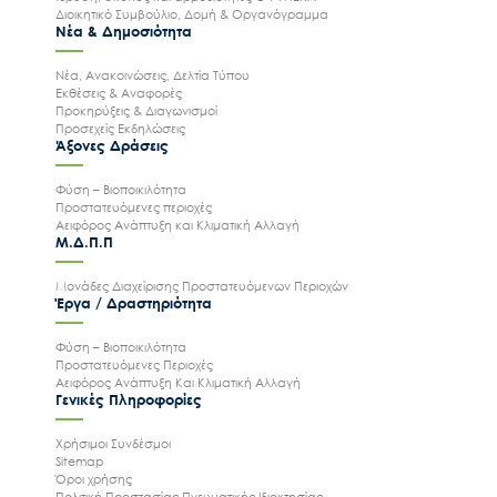
Διοικητικό Συμβούλιο, Δομή & Οργανόγραμμα
Νέα & Δημοσιότητα
Νέα, Ανακοινώσεις, Δελτία Τύπου
Εκθέσεις & Αναφορές
Προκηρύξεις & Διαγωνισμοί
Προσεχείς Εκδηλώσεις
Άξονες Δράσεις
Φύση – Βιοποικιλότητα
Προστατευόμενες περιοχές
Αειφόρος Ανάπτυξη και Κλιματική Αλλαγή
Μ.Δ.Π.Π
Μονάδες Διαχείρισης Προστατευόμενων Περιοχών
Έργα / Δραστηριότητα
Φύση – Βιοποικιλότητα
Προστατευόμενες Περιοχές
Αειφόρος Ανάπτυξη Και Κλιματική Αλλαγή
Γενικές Πληροφορίες
Χρήσιμοι Συνδέσμοι
Sitemap
Όροι χρήσης
Πολιτική Προστασίας Πνευματικής Ιδιοκτησίας