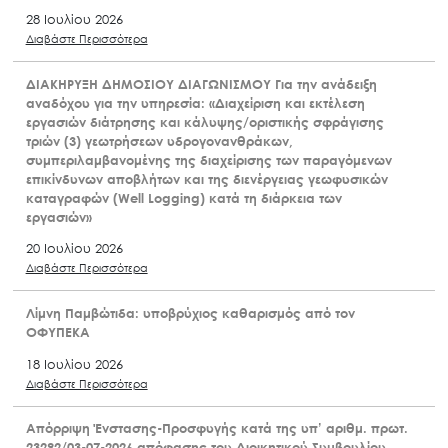
28 Ιουλίου 2026
Διαβάστε Περισσότερα
ΔΙΑΚΗΡΥΞΗ ΔΗΜΟΣΙΟΥ ΔΙΑΓΩΝΙΣΜΟΥ Για την ανάδειξη
αναδόχου για την υπηρεσία: «Διαχείριση και εκτέλεση
εργασιών διάτρησης και κάλυψης/οριστικής σφράγισης
τριών (3) γεωτρήσεων υδρογονανθράκων,
συμπεριλαμβανομένης της διαχείρισης των παραγόμενων
επικίνδυνων αποβλήτων και της διενέργειας γεωφυσικών
καταγραφών (Well Logging) κατά τη διάρκεια των
εργασιών»
20 Ιουλίου 2026
Διαβάστε Περισσότερα
Λίμνη Παμβώτιδα: υποβρύχιος καθαρισμός από τον
ΟΦΥΠΕΚΑ
18 Ιουλίου 2026
Διαβάστε Περισσότερα
Απόρριψη Ένστασης-Προσφυγής κατά της υπ’ αριθμ. πρωτ.
23292/03-07-2026 απόφασης του Διοικητικού Συμβουλίου