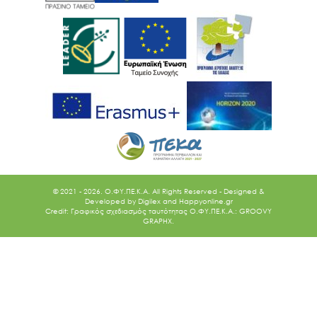
© 2021 - 2026. O.ΦΥ.ΠΕ.Κ.Α. All Rights Reserved - Designed &
Developed by
Digilex
and
Happyonline.gr
Credit: Γραφικός σχεδιασμός ταυτότητας Ο.ΦΥ.ΠΕ.Κ.Α.: GROOVY
GRAPHX.