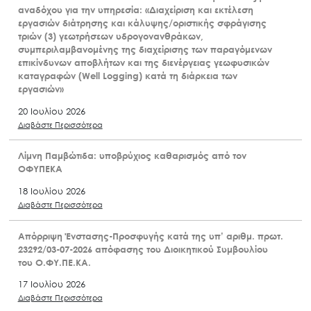
αναδόχου για την υπηρεσία: «Διαχείριση και εκτέλεση
εργασιών διάτρησης και κάλυψης/οριστικής σφράγισης
τριών (3) γεωτρήσεων υδρογονανθράκων,
συμπεριλαμβανομένης της διαχείρισης των παραγόμενων
επικίνδυνων αποβλήτων και της διενέργειας γεωφυσικών
καταγραφών (Well Logging) κατά τη διάρκεια των
εργασιών»
20 Ιουλίου 2026
Διαβάστε Περισσότερα
Λίμνη Παμβώτιδα: υποβρύχιος καθαρισμός από τον
ΟΦΥΠΕΚΑ
18 Ιουλίου 2026
Διαβάστε Περισσότερα
Απόρριψη Ένστασης-Προσφυγής κατά της υπ’ αριθμ. πρωτ.
23292/03-07-2026 απόφασης του Διοικητικού Συμβουλίου
του Ο.ΦΥ.ΠΕ.ΚΑ.
17 Ιουλίου 2026
Διαβάστε Περισσότερα