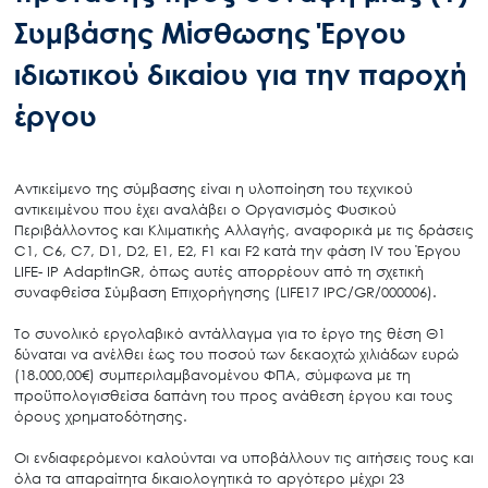
Συμβάσης Μίσθωσης Έργου
ιδιωτικού δικαίου για την παροχή
έργου
Αντικείμενο της σύμβασης είναι η υλοποίηση του τεχνικού
αντικειμένου που έχει αναλάβει ο Οργανισμός Φυσικού
Περιβάλλοντος και Κλιματικής Αλλαγής, αναφορικά με τις δράσεις
C1, C6, C7, D1, D2, E1, Ε2, F1 και F2 κατά την φάση IV του Έργου
LIFE- IP AdaptInGR, όπως αυτές απορρέουν από τη σχετική
συναφθείσα Σύμβαση Επιχορήγησης (LIFE17 IPC/GR/000006).
Το συνολικό εργολαβικό αντάλλαγμα για το έργο της θέση Θ1
δύναται να ανέλθει έως του ποσού των δεκαοχτώ χιλιάδων ευρώ
(18.000,00€) συμπεριλαμβανομένου ΦΠΑ, σύμφωνα με τη
προϋπολογισθείσα δαπάνη του προς ανάθεση έργου και τους
όρους χρηματοδότησης.
Οι ενδιαφερόμενοι καλούνται να υποβάλλουν τις αιτήσεις τους και
όλα τα απαραίτητα δικαιολογητικά το αργότερο μέχρι 23