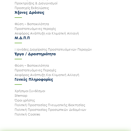
Προκηρύξεις & Διαγωνισμοί
Προσεχείς Εκδηλώσεις
Άξονες Δράσεις
Φύση – Βιοποικιλότητα
Προστατευόμενες περιοχές
Αειφόρος Ανάπτυξη και Κλιματική Αλλαγή
Μ.Δ.Π.Π
Μονάδες Διαχείρισης Προστατευόμενων Περιοχών
Έργα / Δραστηριότητα
Φύση – Βιοποικιλότητα
Προστατευόμενες Περιοχές
Αειφόρος Ανάπτυξη Και Κλιματική Αλλαγή
Γενικές Πληροφορίες
Χρήσιμοι Συνδέσμοι
Sitemap
Όροι χρήσης
Πολιτική Προστασίας Πνευματικής Ιδιοκτησίας
Πολιτική Προστασίας Προσωπικών Δεδομένων
Πολιτική Cookies