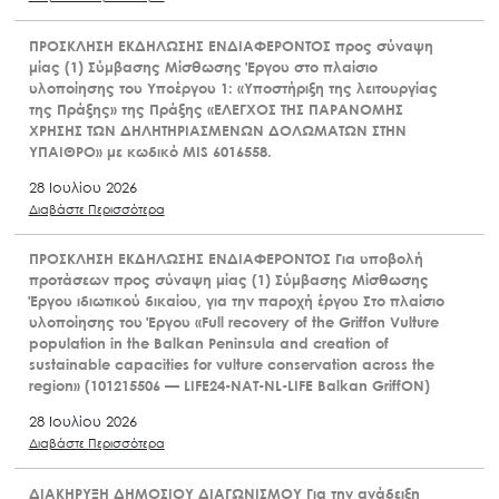
ΠΡΟΣΚΛΗΣΗ ΕΚΔΗΛΩΣΗΣ ΕΝΔΙΑΦΕΡΟΝΤΟΣ προς σύναψη
μίας (1) Σύμβασης Μίσθωσης Έργου στο πλαίσιο
υλοποίησης του Υποέργου 1: «Υποστήριξη της λειτουργίας
της Πράξης» της Πράξης «ΕΛΕΓΧΟΣ ΤΗΣ ΠΑΡΑΝΟΜΗΣ
ΧΡΗΣΗΣ ΤΩΝ ΔΗΛΗΤΗΡΙΑΣΜΕΝΩΝ ΔΟΛΩΜΑΤΩΝ ΣΤΗΝ
ΥΠΑΙΘΡΟ» με κωδικό MIS 6016558.
28 Ιουλίου 2026
Διαβάστε Περισσότερα
ΠΡΟΣΚΛΗΣΗ ΕΚΔΗΛΩΣΗΣ ΕΝΔΙΑΦΕΡΟΝΤΟΣ Για υποβολή
προτάσεων προς σύναψη μίας (1) Σύμβασης Μίσθωσης
Έργου ιδιωτικού δικαίου, για την παροχή έργου Στο πλαίσιο
υλοποίησης του Έργου «Full recovery of the Griffon Vulture
population in the Balkan Peninsula and creation of
sustainable capacities for vulture conservation across the
region» (101215506 — LIFE24-NAT-NL-LIFE Balkan GriffON)
28 Ιουλίου 2026
Διαβάστε Περισσότερα
ΔΙΑΚΗΡΥΞΗ ΔΗΜΟΣΙΟΥ ΔΙΑΓΩΝΙΣΜΟΥ Για την ανάδειξη