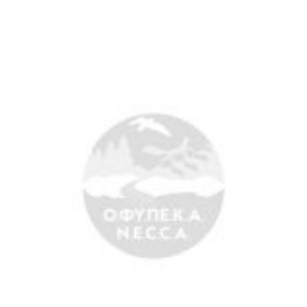
Search
for:
Ο.ΦΥ.ΠΕ.Κ.Α.
Νέα – Δημοσιότητα
Άξονες δράσης
Μ.Δ.Π.Π.
Έργα