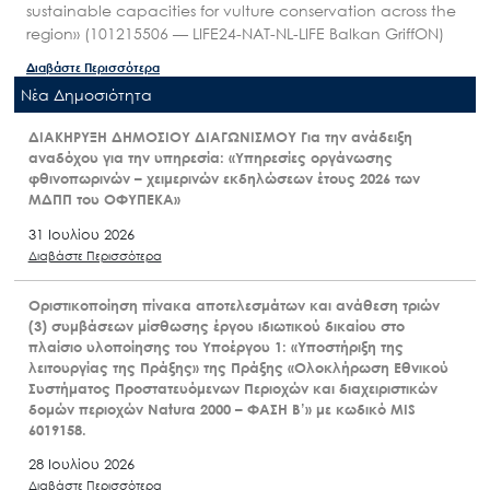
sustainable capacities for vulture conservation across the
region» (101215506 — LIFE24-NAT-NL-LIFE Balkan GriffON)
Διαβάστε Περισσότερα
Nέα Δημοσιότητα
ΔΙΑΚΗΡΥΞΗ ΔΗΜΟΣΙΟΥ ΔΙΑΓΩΝΙΣΜΟΥ Για την ανάδειξη
αναδόχου για την υπηρεσία: «Υπηρεσίες οργάνωσης
φθινοπωρινών – χειμερινών εκδηλώσεων έτους 2026 των
ΜΔΠΠ του ΟΦΥΠΕΚΑ»
31 Ιουλίου 2026
Διαβάστε Περισσότερα
Οριστικοποίηση πίνακα αποτελεσμάτων και ανάθεση τριών
(3) συμβάσεων μίσθωσης έργου ιδιωτικού δικαίου στο
πλαίσιο υλοποίησης του Υποέργου 1: «Υποστήριξη της
λειτουργίας της Πράξης» της Πράξης «Ολοκλήρωση Εθνικού
Συστήματος Προστατευόμενων Περιοχών και διαχειριστικών
δομών περιοχών Natura 2000 – ΦΑΣΗ Β’» με κωδικό MIS
6019158.
28 Ιουλίου 2026
Διαβάστε Περισσότερα