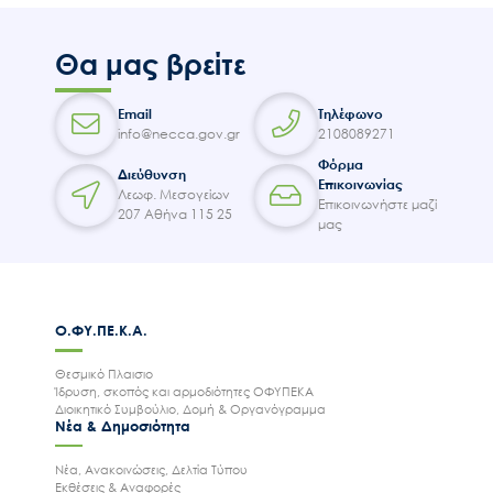
Θα μας βρείτε
Email
Τηλέφωνο
info@necca.gov.gr
2108089271
Φόρμα
Διεύθυνση
Επικοινωνίας
Λεωφ. Μεσογείων
Επικοινωνήστε μαζί
207 Αθήνα 115 25
μας
Ο.ΦΥ.ΠΕ.Κ.Α.
Θεσμικό Πλαισιο
Ίδρυση, σκοπός και αρμοδιότητες ΟΦΥΠΕΚΑ
Διοικητικό Συμβούλιο, Δομή & Οργανόγραμμα
Νέα & Δημοσιότητα
Νέα, Ανακοινώσεις, Δελτία Τύπου
Εκθέσεις & Αναφορές