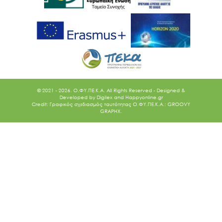
© 2021 - 2026. O.ΦΥ.ΠΕ.Κ.Α. All Rights Reserved - Designed &
Developed by
Digilex
and
Happyonline.gr
Credit: Γραφικός σχεδιασμός ταυτότητας Ο.ΦΥ.ΠΕ.Κ.Α.: GROOVY
GRAPHX.