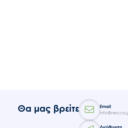
Θα μας βρείτε
Email
info@necca.g
Διεύθυνση