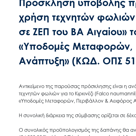
Πρόσκληση υποβολής πρ
χρήση τεχνητών φωλιών γ
σε ΖΕΠ του ΒΑ Αιγαίου» 
«Υποδομές Μεταφορών, 
Ανάπτυξη» (ΚΩΔ. ΟΠΣ 51
Αντικείμενο της παρούσας πρόσκλησης είναι η αν
τεχνητών φωλιών για το Κιρκινέζι (Falco naumanni
«Υποδομές Μεταφορών, Περιβάλλον & Αειφόρος Α
Η συνολική διάρκεια της σύμβασης ορίζεται σε δέ
Ο συνολικός προϋπολογισμός της δαπάνης θα ανέ