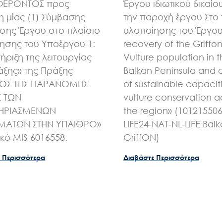
ΦΕΡΟΝΤΟΣ προς
Έργου ιδιωτικού δικαίου
 μίας (1) Σύμβασης
την παροχή έργου Στο 
ης Έργου στο πλαίσιο
υλοποίησης του Έργου 
ησης του Υποέργου 1:
recovery of the Griffo
ήριξη της λειτουργίας
Vulture population in 
άξης» της Πράξης
Balkan Peninsula and 
ΧΟΣ ΤΗΣ ΠΑΡΑΝΟΜΗΣ
of sustainable capaciti
Σ ΤΩΝ
vulture conservation a
ΗΡΙΑΣΜΕΝΩΝ
the region» (10121550
ΑΤΩΝ ΣΤΗΝ ΥΠΑΙΘΡΟ»
LIFE24-NAT-NL-LIFE Bal
ικό MIS 6016558.
GriffON)
 Περισσότερα
Διαβάστε Περισσότερα