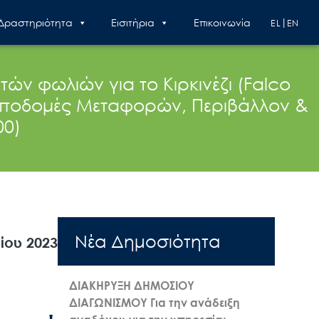
 Δραστηριότητα
Εισιτήρια
Επικοινωνία
EL
EN
ν φωλιών για το Κιρκινέζι (Falco
«Υποδομές Μεταφορών, Περιβάλλον &
00)
Nέα Δημοσιότητα
ίου 2023
ΔΙΑΚΗΡΥΞΗ ΔΗΜΟΣΙΟΥ
ΔΙΑΓΩΝΙΣΜΟΥ Για την ανάδειξη