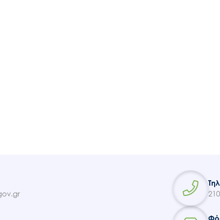
Ακολουθήστε μας
Τη
ov.gr
210
Φό