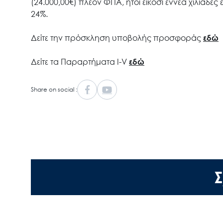
(24.000,00€) πλέον ΦΠΑ, ήτοι είκοσι εννέα χιλιά
24%.
Δείτε την πρόσκληση υποβολής προσφοράς
εδώ
Δείτε τα Παραρτήματα Ι-V
εδώ
Share on social :
Σ