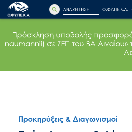
Search Button
Search
Ο.ΦΥ.ΠΕ.Κ.Α.
for:
Πρόσκληση υποβολής προσφοράς γι
naumannii) σε ΖΕΠ του ΒΑ Αιγαίου
Αε
Προκηρύξεις & Διαγωνισμοί