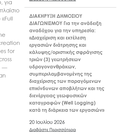
, για
πλαίσιο
ΔΙΑΚΗΡΥΞΗ ΔΗΜΟΣΙΟΥ
«Full
ΔΙΑΓΩΝΙΣΜΟΥ Για την ανάδειξη
n
αναδόχου για την υπηρεσία:
the
«Διαχείριση και εκτέλεση
creation
εργασιών διάτρησης και
es for
κάλυψης/οριστικής σφράγισης
cross
τριών (3) γεωτρήσεων
υδρογονανθράκων,
6 —
συμπεριλαμβανομένης της
kan
διαχείρισης των παραγόμενων
επικίνδυνων αποβλήτων και της
διενέργειας γεωφυσικών
καταγραφών (Well Logging)
κατά τη διάρκεια των εργασιών»
20 Ιουλίου 2026
Διαβάστε Περισσότερα