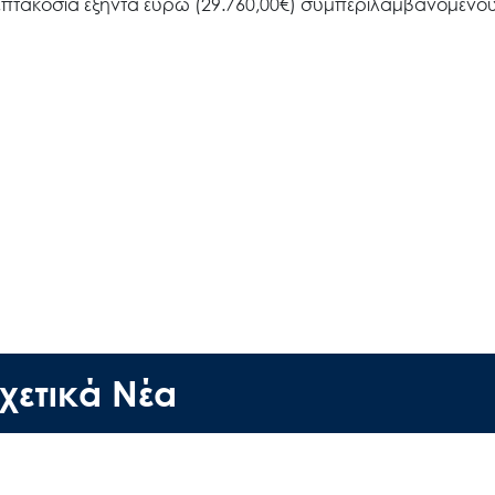
δες επτακόσια εξήντα ευρώ (29.760,00€) συμπεριλαμβανομέν
Search
for:
Ο.ΦΥ.ΠΕ.Κ.Α.
Νέα – Δημοσιότητα
Άξονες δράσης
χετικά Νέα
Μ.Δ.Π.Π.