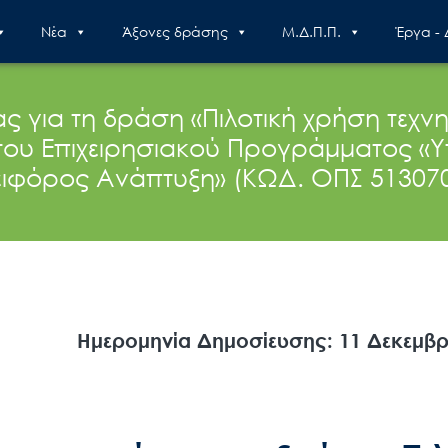
Nέα
Άξονες δράσης
Μ.Δ.Π.Π.
Έργα -
α τη δράση «Πιλοτική χρήση τεχνητώ
» του Επιχειρησιακού Προγράμματος 
ιφόρος Ανάπτυξη» (ΚΩΔ. ΟΠΣ 51307
Ημερομηνία Δημοσίευσης: 11 Δεκεμβρ