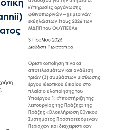
οτική
αναδόχου για την υπηρεσία:
«Υπηρεσίες οργάνωσης
nnii)
φθινοπωρινών – χειμερινών
εκδηλώσεων έτους 2026 των
ματος
ΜΔΠΠ του ΟΦΥΠΕΚΑ»
31 Ιουλίου 2026
Διαβάστε Περισσότερα
Οριστικοποίηση πίνακα
αποτελεσμάτων και ανάθεση
τριών (3) συμβάσεων μίσθωσης
 χρήση
έργου ιδιωτικού δικαίου στο
ς
πλαίσιο υλοποίησης του
Υποέργου 1: «Υποστήριξη της
λειτουργίας της Πράξης» της
Πράξης «Ολοκλήρωση Εθνικού
Συστήματος Προστατευόμενων
Περιοχών και διαχειριστικών