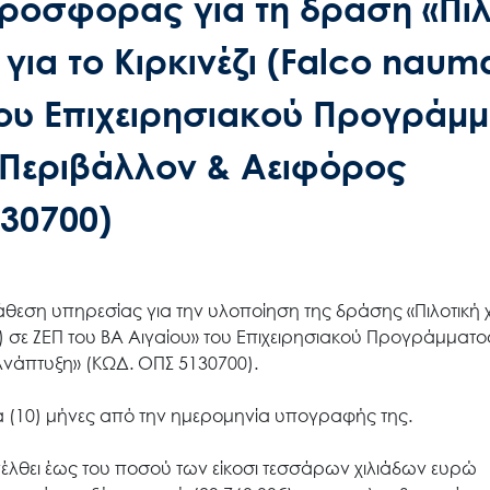
οσφοράς για τη δράση «Πιλ
ια το Κιρκινέζι (Falco nauma
του Επιχειρησιακού Προγράμ
Περιβάλλον & Αειφόρος
30700)
άθεση υπηρεσίας για την υλοποίηση της δράσης «Πιλοτική
i) σε ΖΕΠ του ΒΑ Αιγαίου» του Επιχειρησιακού Προγράμματο
νάπτυξη» (ΚΩΔ. ΟΠΣ 5130700).
κα (10) μήνες από την ημερομηνία υπογραφής της.
λθει έως του ποσού των είκοσι τεσσάρων χιλιάδων ευρώ