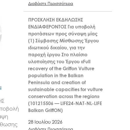
Διαβάστε Περισσότερα
ΠΡΟΣΚΛΗΣΗ ΕΚΔΗΛΩΣΗΣ
ΕΝΔΙΑΦΕΡΟΝΤΟΣ Για υποβολή
προτάσεων προς σύναψη μίας
(1) Σύμβασης Μίσθωσης Έργου
ιδιωτικού δικαίου, για την
παροχή έργου Στο πλαίσιο
υλοποίησης του Έργου «Full
recovery of the Griffon Vulture
population in the Balkan
Peninsula and creation of
ί
sustainable capacities for vulture
conservation across the region»
ΗΣ
(101215506 — LIFE24-NAT-NL-LIFE
υποβολή
Balkan GriffON)
αψη
28 Ιουλίου 2026
σθωσης
Διαβάστε Περισσότερα