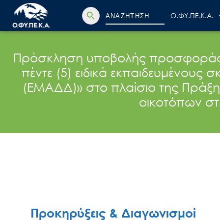
Search Button
Search
Ο.ΦΥ.ΠΕ.Κ.Α.
for:
Πρόσκληση υποβολής προσφοράς γι
πέντε (5) ειδικά εκπαιδευμένου
(ΕΜΑΔΔ)» στο πλαίσιο της Πράξης
οικοτόπων στ
Προκηρύξεις & Διαγωνισμοί