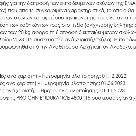
ής για την διατροφή των εκπαιδευμένων σκύλων της ΕΜΑΔ
που απαιτεί συγκεκριμένα χαρακτηριστικά, τα οποία θα
ία των σκύλων και αφετέρου την ικανότητά τους να ανταπο
τέλεση των καθηκόντων τους στο πεδίο (ανίχνευσης δηλητη
Search
for:
ών των 20 kg αφορά τη διατροφή 5 εκπαιδευμένων σκύλων
βρίου 2023 (15 συσκευασίες ανά χειριστή/σκύλο). Η παρά
 συμφωνηθεί από την Αναθέτουσα Αρχή και τον Ανάδοχο, 
Ο.ΦΥ.ΠΕ.Κ.Α.
Νέα – Δημοσιότητα
ς ανά χειριστή) – Ημερομηνία υλοποίησης: 01.12.2022.
 ανά χειριστή) – Ημερομηνία υλοποίησης: 01.06.2023.
 ανά χειριστή) – Ημερομηνία υλοποίησης: 01.11.2023.
Άξονες δράσης
 τροφής PRO CHN ENDURANCE 4800 (15 συσκευασίες ανά χε
Μ.Δ.Π.Π.