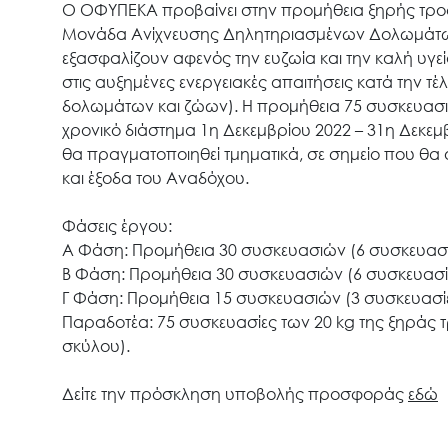
Ο ΟΦΥΠΕΚΑ προβαίνει στην προμήθεια ξηρής τροφ
Μονάδα Ανίχνευσης Δηλητηριασμένων Δολωμάτων) 
εξασφαλίζουν αφενός την ευζωία και την καλή υγε
στις αυξημένες ενεργειακές απαιτήσεις κατά την 
δολωμάτων και ζώων). Η προμήθεια 75 συσκευασι
χρονικό διάστημα 1η Δεκεμβρίου 2022 – 31η Δεκεμ
θα πραγματοποιηθεί τμηματικά, σε σημείο που θα
και έξοδα του Αναδόχου.
Φάσεις έργου:
Α Φάση: Προμήθεια 30 συσκευασιών (6 συσκευασίε
Β Φάση: Προμήθεια 30 συσκευασιών (6 συσκευασίες
Γ Φάση: Προμήθεια 15 συσκευασιών (3 συσκευασίες
Παραδοτέα: 75 συσκευασίες των 20 kg της ξηράς
σκύλου).
Δείτε την πρόσκληση υποβολής προσφοράς
εδώ