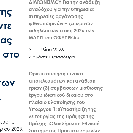
ΔΙΑΓΩΝΙΣΜΟΥ Για την ανάδειξη
της
αναδόχου για την υπηρεσία:
«Υπηρεσίες οργάνωσης
ντε
φθινοπωρινών – χειμερινών
εκδηλώσεων έτους 2026 των
δας
ΜΔΠΠ του ΟΦΥΠΕΚΑ»
31 Ιουλίου 2026
 στο
Διαβάστε Περισσότερα
Οριστικοποίηση πίνακα
πων
αποτελεσμάτων και ανάθεση
τριών (3) συμβάσεων μίσθωσης
.
έργου ιδιωτικού δικαίου στο
πλαίσιο υλοποίησης του
Υποέργου 1: «Υποστήριξη της
λειτουργίας της Πράξης» της
νευσης
Πράξης «Ολοκλήρωση Εθνικού
ρίου 2023.
Συστήματος Προστατευόμενων