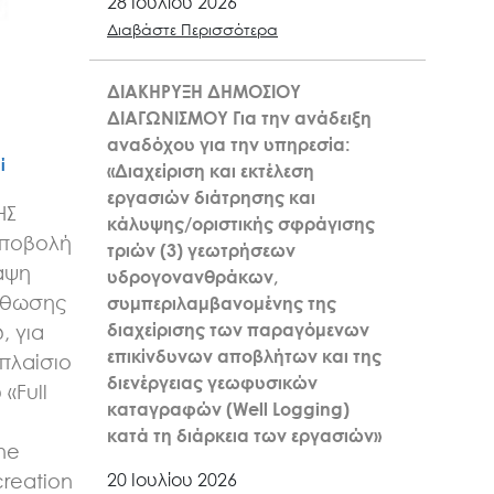
28 Ιουλίου 2026
Διαβάστε Περισσότερα
ΔΙΑΚΗΡΥΞΗ ΔΗΜΟΣΙΟΥ
ΔΙΑΓΩΝΙΣΜΟΥ Για την ανάδειξη
αναδόχου για την υπηρεσία:
ί
«Διαχείριση και εκτέλεση
εργασιών διάτρησης και
ΗΣ
κάλυψης/οριστικής σφράγισης
υποβολή
τριών (3) γεωτρήσεων
αψη
υδρογονανθράκων,
σθωσης
συμπεριλαμβανομένης της
διαχείρισης των παραγόμενων
, για
επικίνδυνων αποβλήτων και της
πλαίσιο
διενέργειας γεωφυσικών
«Full
καταγραφών (Well Logging)
n
κατά τη διάρκεια των εργασιών»
the
20 Ιουλίου 2026
creation