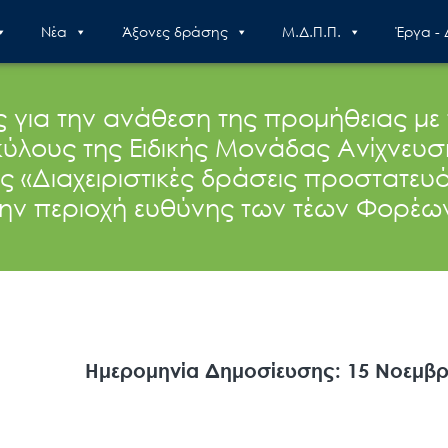
Nέα
Άξονες δράσης
Μ.Δ.Π.Π.
Έργα -
α την ανάθεση της προμήθειας με τ
ς σκύλους της Ειδικής Μονάδας Ανίχν
 «Διαχειριστικές δράσεις προστατευ
ην περιοχή ευθύνης των τέων Φορέων 
Ημερομηνία Δημοσίευσης: 15 Νοεμβρ