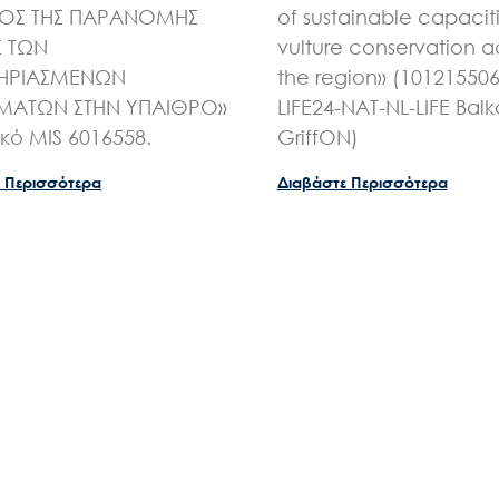
ΧΟΣ ΤΗΣ ΠΑΡΑΝΟΜΗΣ
of sustainable capaciti
Σ ΤΩΝ
vulture conservation a
ΗΡΙΑΣΜΕΝΩΝ
the region» (10121550
ΑΤΩΝ ΣΤΗΝ ΥΠΑΙΘΡΟ»
LIFE24-NAT-NL-LIFE Bal
ικό MIS 6016558.
GriffON)
 Περισσότερα
Διαβάστε Περισσότερα