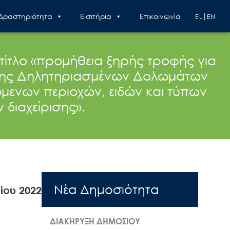
 Δραστηριότητα
Εισιτήρια
Επικοινωνία
EL
EN
ίτλο «προμήθεια ξηρής τροφής για
ευσης Δηλητηριασμένων Δολωμάτων
όμενων περιοχών, ειδών και τύπων
διαχείρισης».
Nέα Δημοσιότητα
ίου 2022
ΔΙΑΚΗΡΥΞΗ ΔΗΜΟΣΙΟΥ