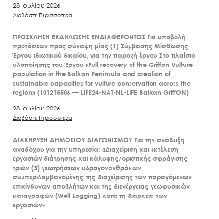
28 Ιουλίου 2026
Διαβάστε Περισσότερα
ΠΡΟΣΚΛΗΣΗ ΕΚΔΗΛΩΣΗΣ ΕΝΔΙΑΦΕΡΟΝΤΟΣ Για υποβολή
προτάσεων προς σύναψη μίας (1) Σύμβασης Μίσθωσης
Έργου ιδιωτικού δικαίου, για την παροχή έργου Στο πλαίσιο
υλοποίησης του Έργου «Full recovery of the Griffon Vulture
population in the Balkan Peninsula and creation of
sustainable capacities for vulture conservation across the
region» (101215506 — LIFE24-NAT-NL-LIFE Balkan GriffON)
28 Ιουλίου 2026
Διαβάστε Περισσότερα
ΔΙΑΚΗΡΥΞΗ ΔΗΜΟΣΙΟΥ ΔΙΑΓΩΝΙΣΜΟΥ Για την ανάδειξη
αναδόχου για την υπηρεσία: «Διαχείριση και εκτέλεση
εργασιών διάτρησης και κάλυψης/οριστικής σφράγισης
τριών (3) γεωτρήσεων υδρογονανθράκων,
συμπεριλαμβανομένης της διαχείρισης των παραγόμενων
επικίνδυνων αποβλήτων και της διενέργειας γεωφυσικών
καταγραφών (Well Logging) κατά τη διάρκεια των
εργασιών»