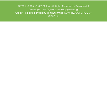
© 2021 - 2026. O.ΦΥ.ΠΕ.Κ.Α. All Rights Reserved - Designed &
Developed by
Digilex
and
Happyonline.gr
Credit: Γραφικός σχεδιασμός ταυτότητας Ο.ΦΥ.ΠΕ.Κ.Α.: GROOVY
GRAPHX.