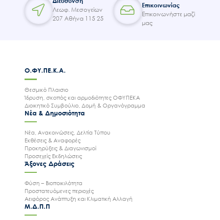
Διεύθυνση
Επικοινωνίας
Λεωφ. Μεσογείων
Επικοινωνήστε μαζί
207 Αθήνα 115 25
μας
Ο.ΦΥ.ΠΕ.Κ.Α.
Θεσμικό Πλαισιο
Ίδρυση, σκοπός και αρμοδιότητες ΟΦΥΠΕΚΑ
Διοικητικό Συμβούλιο, Δομή & Οργανόγραμμα
Νέα & Δημοσιότητα
Νέα, Ανακοινώσεις, Δελτία Τύπου
Εκθέσεις & Αναφορές
Προκηρύξεις & Διαγωνισμοί
Προσεχείς Εκδηλώσεις
Άξονες Δράσεις
Φύση – Βιοποικιλότητα
Προστατευόμενες περιοχές
Αειφόρος Ανάπτυξη και Κλιματική Αλλαγή
Μ.Δ.Π.Π