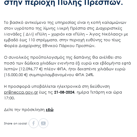
στην περιοχή Πύλης Πρεσπών.
Το βασικό αντικείμενο της υπηρεσίας είναι η κοπή καλαμιώνων
στον υγρότοπο της λίμνης Μικρή Πρέσπα στις Διαχειριστικές
Μονάδες ( ΔΜ) «Πύλη – χωριό» και «Πύλη – Άγιος Νικόλαος» με
εμβαδό έως 110 στρέμματα, στην περιοχή ευθύνης του τέως
Φορέα Διαχείρισης Εθνικού Πάρκου Πρεσπών.
Ο συνολικός προϋπολογισμός της δαπάνης θα ανέλθει στο
ποσό των δώδεκα χιλιάδων ενενήντα έξι ευρώ και εβδομήντα εφτά
λεπτών (12.096,77 €) πλέον ΦΠΑ, ήτοι δεκαπέντε χιλιάδων ευρώ
(15.000,00 €) συμπεριλαμβανομένου ΦΠΑ 24%.
Η προσφορά υποβάλλεται ηλεκτρονικά στη διεύθυνση
pr@necca.gov.gr
έως τις
21-08-2024
, ημέρα Τετάρτη και ώρα
17:00.
Δείτε την πρόσκληση
εδώ
Share on social :