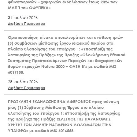
φθινοπωρινών – χειμερινών εκδηλώσεων έτους 2026 των
ΜΔΠΠ του ΟΦΥΠΕΚΑ»
31 Ιουλίου 2026
Διαβάστε Περισσότερα
Οριστικοποίηση πίνακα αποτελεσμάτων και ανάθεση τριών
(3) συμβάσεων μίσθωσης έργου ιδιωτικού δικαίου στο
πλαίσιο υλοποίησης του Υποέργου 1: «Υποστήριξη της
λειτουργίας της Πράξης» της Πράξης «Ολοκλήρωση Εθνικού
Συστήματος Προστατευόμενων Περιοχών και διαχειριστικών
δομών περιοχών Natura 2000 – ΦΑΣΗ Β’» με κωδικό MIS
6019158.
28 Ιουλίου 2026
Διαβάστε Περισσότερα
ΠΡΟΣΚΛΗΣΗ ΕΚΔΗΛΩΣΗΣ ΕΝΔΙΑΦΕΡΟΝΤΟΣ προς σύναψη
μίας (1) Σύμβασης Μίσθωσης Έργου στο πλαίσιο
υλοποίησης του Υποέργου 1: «Υποστήριξη της λειτουργίας
της Πράξης» της Πράξης «ΕΛΕΓΧΟΣ ΤΗΣ ΠΑΡΑΝΟΜΗΣ
ΧΡΗΣΗΣ ΤΩΝ ΔΗΛΗΤΗΡΙΑΣΜΕΝΩΝ ΔΟΛΩΜΑΤΩΝ ΣΤΗΝ
ΥΠΑΙΘΡΟ» με κωδικό MIS 6016558.