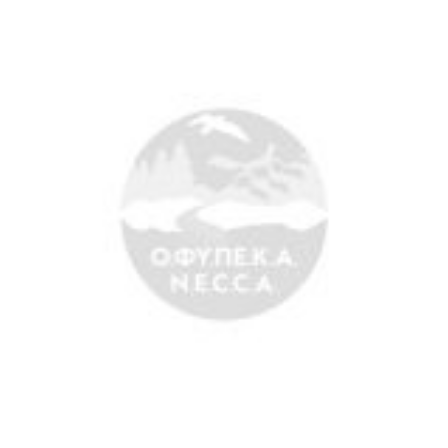
Search
for:
Ο.ΦΥ.ΠΕ.Κ.Α.
Νέα – Δημοσιότητα
Άξονες δράσης
Μ.Δ.Π.Π.
Έργα
Εισιτήρια