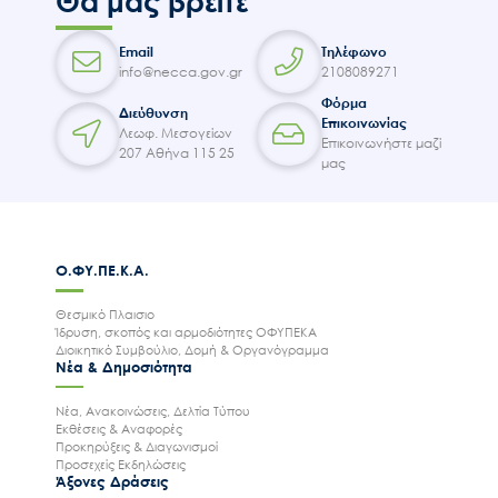
Θα μας βρείτε
Email
Τηλέφωνο
info@necca.gov.gr
2108089271
Φόρμα
Διεύθυνση
Επικοινωνίας
Λεωφ. Μεσογείων
Επικοινωνήστε μαζί
207 Αθήνα 115 25
μας
Ο.ΦΥ.ΠΕ.Κ.Α.
Θεσμικό Πλαισιο
Ίδρυση, σκοπός και αρμοδιότητες ΟΦΥΠΕΚΑ
Διοικητικό Συμβούλιο, Δομή & Οργανόγραμμα
Νέα & Δημοσιότητα
Νέα, Ανακοινώσεις, Δελτία Τύπου
Εκθέσεις & Αναφορές
Προκηρύξεις & Διαγωνισμοί
Προσεχείς Εκδηλώσεις
Άξονες Δράσεις