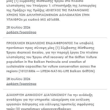
μίας (1) Σύμβασης Μίσθωσης Έργου στο πλαίσιο
υλοποίησης του Υποέργου 1: «Υποστήριξη της λειτουργίας
της Πράξης» της Πράξης «ΕΛΕΓΧΟΣ ΤΗΣ ΠΑΡΑΝΟΜΗΣ
ΧΡΗΣΗΣ ΤΩΝ ΔΗΛΗΤΗΡΙΑΣΜΕΝΩΝ ΔΟΛΩΜΑΤΩΝ ΣΤΗΝ
ΥΠΑΙΘΡΟ» με κωδικό MIS 6016558.
28 Ιουλίου 2026
Διαβάστε Περισσότερα
ΠΡΟΣΚΛΗΣΗ ΕΚΔΗΛΩΣΗΣ ΕΝΔΙΑΦΕΡΟΝΤΟΣ Για υποβολή
προτάσεων προς σύναψη μίας (1) Σύμβασης Μίσθωσης
Έργου ιδιωτικού δικαίου, για την παροχή έργου Στο πλαίσιο
υλοποίησης του Έργου «Full recovery of the Griffon Vulture
population in the Balkan Peninsula and creation of
sustainable capacities for vulture conservation across the
region» (101215506 — LIFE24-NAT-NL-LIFE Balkan GriffON)
28 Ιουλίου 2026
Διαβάστε Περισσότερα
ΔΙΑΚΗΡΥΞΗ ΔΗΜΟΣΙΟΥ ΔΙΑΓΩΝΙΣΜΟΥ Για την ανάδειξη
αναδόχου για την υπηρεσία: «Διαχείριση και εκτέλεση
εργασιών διάτρησης και κάλυψης/οριστικής σφράγισης
τριών (3) γεωτρήσεων υδρογονανθράκων,