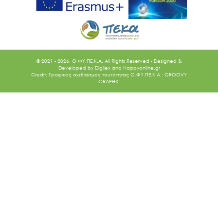
© 2021 - 2026. O.ΦΥ.ΠΕ.Κ.Α. All Rights Reserved - Designed &
Developed by
Digilex
and
Happyonline.gr
Credit: Γραφικός σχεδιασμός ταυτότητας Ο.ΦΥ.ΠΕ.Κ.Α.: GROOVY
GRAPHX.