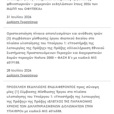
φθινοπωρινών – χειμερινών εκδηλώσεων έτους 2026 των
ΜΔΠΠ του ΟΦΥΠΕΚΑ»
31 Ιουλίου 2026
Διαβάστε Περισσότερα
Οριστικοποίηση πίνακα αποτελεσμάτων και ανάθεση τριών
(3) συμβάσεων μίσθωσης έργου ιδιωτικού δικαίου στο
πλαίσιο υλοποίησης του Υποέργου 1: «Υποστήριξη της
λειτουργίας της Πράξης» της Πράξης «Ολοκλήρωση Εθνικού
Συστήματος Προστατευόμενων Περιοχών και διαχειριστικών
δομών περιοχών Natura 2000 – ΦΑΣΗ Β’» με κωδικό MIS
6019158.
28 Ιουλίου 2026
Διαβάστε Περισσότερα
ΠΡΟΣΚΛΗΣΗ ΕΚΔΗΛΩΣΗΣ ΕΝΔΙΑΦΕΡΟΝΤΟΣ προς σύναψη
μίας (1) Σύμβασης Μίσθωσης Έργου στο πλαίσιο
υλοποίησης του Υποέργου 1: «Υποστήριξη της λειτουργίας
της Πράξης» της Πράξης «ΕΛΕΓΧΟΣ ΤΗΣ ΠΑΡΑΝΟΜΗΣ
ΧΡΗΣΗΣ ΤΩΝ ΔΗΛΗΤΗΡΙΑΣΜΕΝΩΝ ΔΟΛΩΜΑΤΩΝ ΣΤΗΝ
ΥΠΑΙΘΡΟ» με κωδικό MIS 6016558.