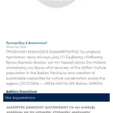
Προκηρύξεις & Διαγωνισμοί
28 Ιουλίου 2026
ΠΡΟΣΚΛΗΣΗ ΕΚΔΗΛΩΣΗΣ ΕΝΔΙΑΦΕΡΟΝΤΟΣ Για υποβολή
προτάσεων προς σύναψη μίας (1) Σύμβασης Μίσθωσης
Έργου ιδιωτικού δικαίου, για την παροχή έργου Στο πλαίσιο
υλοποίησης του Έργου «Full recovery of the Griffon Vulture
population in the Balkan Peninsula and creation of
sustainable capacities for vulture conservation across the
region» (101215506 — LIFE24-NAT-NL-LIFE Balkan GriffON)
Διαβάστε Περισσότερα
Nέα Δημοσιότητα
ΔΙΑΚΗΡΥΞΗ ΔΗΜΟΣΙΟΥ ΔΙΑΓΩΝΙΣΜΟΥ Για την ανάδειξη
αναδόχου για την υπηρεσία: «Υπηρεσίες οργάνωσης