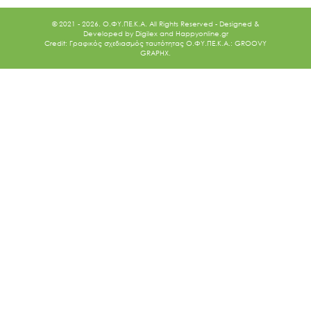
© 2021 - 2026. O.ΦΥ.ΠΕ.Κ.Α. All Rights Reserved - Designed &
Developed by
Digilex
and
Happyonline.gr
Credit: Γραφικός σχεδιασμός ταυτότητας Ο.ΦΥ.ΠΕ.Κ.Α.: GROOVY
GRAPHX.