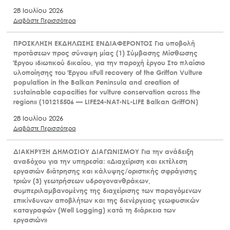
28 Ιουλίου 2026
Διαβάστε Περισσότερα
ΠΡΟΣΚΛΗΣΗ ΕΚΔΗΛΩΣΗΣ ΕΝΔΙΑΦΕΡΟΝΤΟΣ Για υποβολή
προτάσεων προς σύναψη μίας (1) Σύμβασης Μίσθωσης
Έργου ιδιωτικού δικαίου, για την παροχή έργου Στο πλαίσιο
υλοποίησης του Έργου «Full recovery of the Griffon Vulture
population in the Balkan Peninsula and creation of
sustainable capacities for vulture conservation across the
region» (101215506 — LIFE24-NAT-NL-LIFE Balkan GriffON)
28 Ιουλίου 2026
Διαβάστε Περισσότερα
ΔΙΑΚΗΡΥΞΗ ΔΗΜΟΣΙΟΥ ΔΙΑΓΩΝΙΣΜΟΥ Για την ανάδειξη
αναδόχου για την υπηρεσία: «Διαχείριση και εκτέλεση
εργασιών διάτρησης και κάλυψης/οριστικής σφράγισης
τριών (3) γεωτρήσεων υδρογονανθράκων,
συμπεριλαμβανομένης της διαχείρισης των παραγόμενων
επικίνδυνων αποβλήτων και της διενέργειας γεωφυσικών
καταγραφών (Well Logging) κατά τη διάρκεια των
εργασιών»