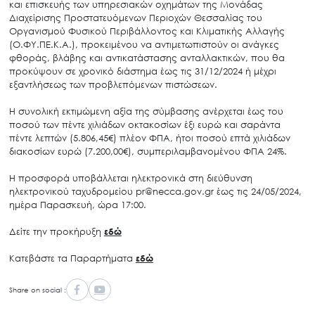
και επισκευής των υπηρεσιακών οχημάτων της Μονάδας
Διαχείρισης Προστατευόμενων Περιοχών Θεσσαλίας του
Οργανισμού Φυσικού Περιβάλλοντος και Κλιματικής Αλλαγής
(Ο.ΦΥ.ΠΕ.Κ.Α.), προκειμένου να αντιμετωπιστούν οι ανάγκες
φθοράς, βλάβης και αντικατάστασης ανταλλακτικών, που θα
προκύψουν σε χρονικό διάστημα έως τις 31/12/2024 ή μέχρι
εξαντλήσεως των προβλεπόμενων πιστώσεων.
Η συνολική εκτιμώμενη αξία της σύμβασης ανέρχεται έως του
ποσού των πέντε χιλιάδων οκτακοσίων έξι ευρώ και σαράντα
πέντε λεπτών (5.806,45€) πλέον ΦΠΑ, ήτοι ποσού επτά χιλιάδων
διακοσίων ευρώ (7.200,00€), συμπεριλαμβανομένου ΦΠΑ 24%.
Η προσφορά υποβάλλεται ηλεκτρονικά στη διεύθυνση
ηλεκτρονικού ταχυδρομείου pr@necca.gov.gr έως τις 24/05/2024,
ημέρα Παρασκευή, ώρα 17:00.
Δείτε την προκήρυξη
εδώ
Κατεβάστε τα Παραρτήματα
εδώ
Share on social :