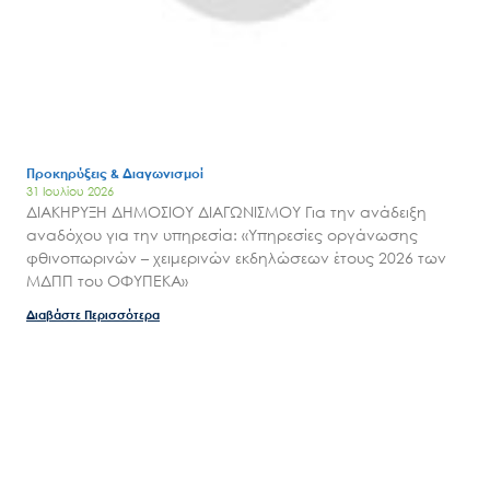
Προκηρύξεις & Διαγωνισμοί
31 Ιουλίου 2026
ΔΙΑΚΗΡΥΞΗ ΔΗΜΟΣΙΟΥ ΔΙΑΓΩΝΙΣΜΟΥ Για την ανάδειξη
αναδόχου για την υπηρεσία: «Υπηρεσίες οργάνωσης
φθινοπωρινών – χειμερινών εκδηλώσεων έτους 2026 των
ΜΔΠΠ του ΟΦΥΠΕΚΑ»
Διαβάστε Περισσότερα
Search
for:
Ο.ΦΥ.ΠΕ.Κ.Α.
Νέα – Δημοσιότητα
Άξονες δράσης