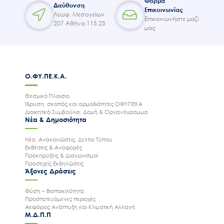
Φόρμα
Διεύθυνση
Επικοινωνίας
Λεωφ. Μεσογείων
Επικοινωνήστε μαζί
207 Αθήνα 115 25
μας
Ο.ΦΥ.ΠΕ.Κ.Α.
Θεσμικό Πλαισιο
Ίδρυση, σκοπός και αρμοδιότητες ΟΦΥΠΕΚΑ
Διοικητικό Συμβούλιο, Δομή & Οργανόγραμμα
Νέα & Δημοσιότητα
Νέα, Ανακοινώσεις, Δελτία Τύπου
Εκθέσεις & Αναφορές
Προκηρύξεις & Διαγωνισμοί
Προσεχείς Εκδηλώσεις
Άξονες Δράσεις
Φύση – Βιοποικιλότητα
Προστατευόμενες περιοχές
Αειφόρος Ανάπτυξη και Κλιματική Αλλαγή
Μ.Δ.Π.Π