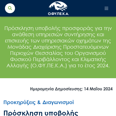
Search Button
Search
for:
Πρόσκληση υποβολής προσφοράς για την
ανάθεση υπηρεσιών συντήρησης και
επισκευής των υπηρεσιακών οχημάτων της
Μονάδας Διαχείρισης Προστατευόμενων
Περιοχών Θεσσαλίας του Οργανισμού
Φυσικού Περιβάλλοντος και Κλιματικής
Αλλαγής (Ο.ΦΥ.ΠΕ.Κ.Α.) για το έτος 2024.
Ημερομηνία Δημοσίευσης: 14 Μαΐου 2024
Προκηρύξεις & Διαγωνισμοί
Πρόσκληση υποβολής