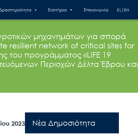
 Δραστηριότητα
Εισιτήρια
Επικοινωνία
EL
EN
γροτικών μηχανημάτων για σπορά
ilient network of critical sites for
σης του προγράμματος «LIFE 19
τευόμενων Περιοχών Δέλτα Έβρου και
Nέα Δημοσιότητα
ίου 2023