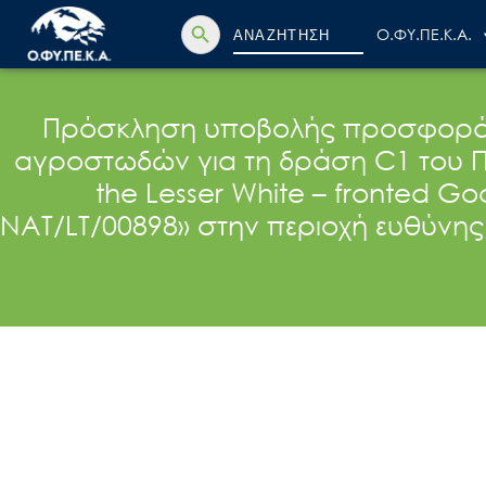
Search Button
Search
Ο.ΦΥ.ΠΕ.Κ.Α.
for:
Πρόσκληση υποβολής προσφοράς 
αγροστωδών για τη δράση C1 του Προγ
the Lesser White – fronted G
NAT/LT/00898» στην περιοχή ευθύνης