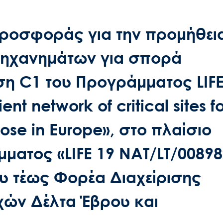
οσφοράς για την προμήθεια
μηχανημάτων για σπορά
η C1 του Προγράμματος LIF
ent network of critical sites f
oose in Europe», στο πλαίσιο
ματος «LIFE 19 NAT/LT/00898
ου τέως Φορέα Διαχείρισης
χών Δέλτα Έβρου και