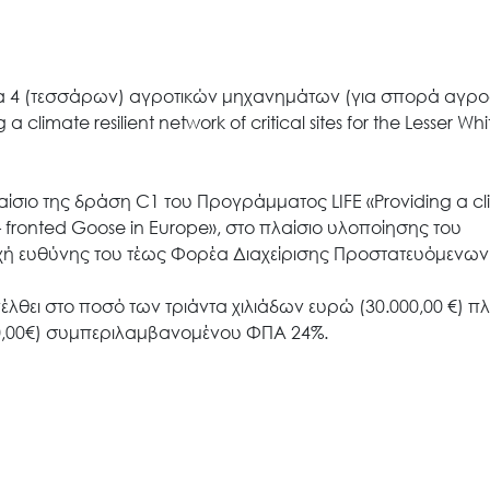
Search
εια 4 (τεσσάρων) αγροτικών μηχανημάτων (για σπορά αγρ
for:
limate resilient network of critical sites for the Lesser Whi
Ο.ΦΥ.ΠΕ.Κ.Α.
σιο της δράση C1 του Προγράμματος LIFE «Providing a cl
ite – fronted Goose in Europe», στο πλαίσιο υλοποίησης του
Νέα – Δημοσιότητα
οχή ευθύνης του τέως Φορέα Διαχείρισης Προστατευόμενω
θει στο ποσό των τριάντα χιλιάδων ευρώ (30.000,00 €) π
Άξονες δράσης
200,00€) συμπεριλαμβανομένου ΦΠΑ 24%.
Μ.Δ.Π.Π.