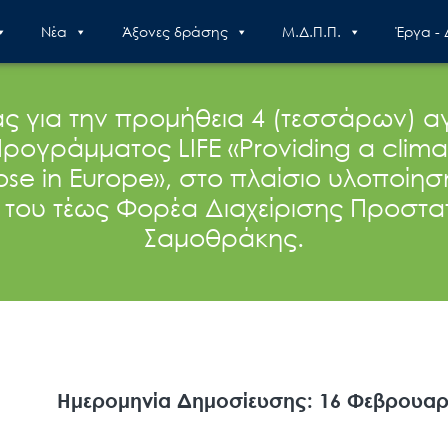
Nέα
Άξονες δράσης
Μ.Δ.Π.Π.
Έργα -
για την προμήθεια 4 (τεσσάρων) α
ράμματος LIFE «Providing a climate res
oose in Europe», στο πλαίσιο υλοποίη
 του τέως Φορέα Διαχείρισης Προστα
Σαμοθράκης.
Ημερομηνία Δημοσίευσης: 16 Φεβρουαρ