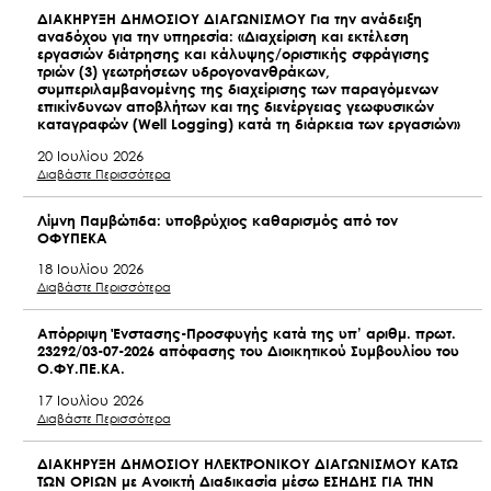
ΔΙΑΚΗΡΥΞΗ ΔΗΜΟΣΙΟΥ ΔΙΑΓΩΝΙΣΜΟΥ Για την ανάδειξη
αναδόχου για την υπηρεσία: «Διαχείριση και εκτέλεση
εργασιών διάτρησης και κάλυψης/οριστικής σφράγισης
τριών (3) γεωτρήσεων υδρογονανθράκων,
συμπεριλαμβανομένης της διαχείρισης των παραγόμενων
επικίνδυνων αποβλήτων και της διενέργειας γεωφυσικών
καταγραφών (Well Logging) κατά τη διάρκεια των εργασιών»
20 Ιουλίου 2026
Διαβάστε Περισσότερα
Λίμνη Παμβώτιδα: υποβρύχιος καθαρισμός από τον
ΟΦΥΠΕΚΑ
18 Ιουλίου 2026
Διαβάστε Περισσότερα
Απόρριψη Ένστασης-Προσφυγής κατά της υπ’ αριθμ. πρωτ.
23292/03-07-2026 απόφασης του Διοικητικού Συμβουλίου του
Ο.ΦΥ.ΠΕ.ΚΑ.
17 Ιουλίου 2026
Διαβάστε Περισσότερα
ΔΙΑΚΗΡΥΞΗ ΔΗΜΟΣΙΟΥ ΗΛΕΚΤΡΟΝΙΚΟΥ ΔΙΑΓΩΝΙΣΜΟΥ ΚΑΤΩ
ΤΩΝ ΟΡΙΩΝ με Ανοικτή Διαδικασία μέσω ΕΣΗΔΗΣ ΓΙΑ ΤΗΝ