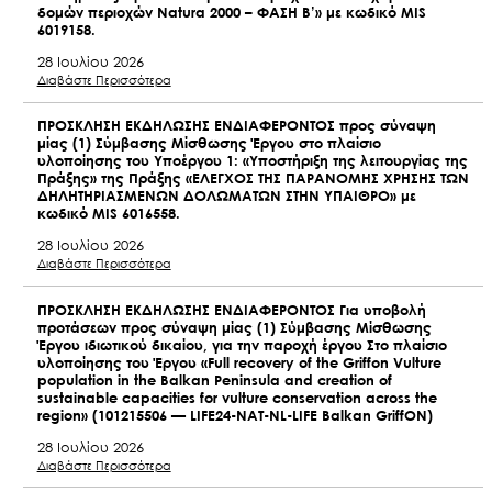
δομών περιοχών Natura 2000 – ΦΑΣΗ Β’» με κωδικό MIS
6019158.
28 Ιουλίου 2026
Διαβάστε Περισσότερα
ΠΡΟΣΚΛΗΣΗ ΕΚΔΗΛΩΣΗΣ ΕΝΔΙΑΦΕΡΟΝΤΟΣ προς σύναψη
μίας (1) Σύμβασης Μίσθωσης Έργου στο πλαίσιο
υλοποίησης του Υποέργου 1: «Υποστήριξη της λειτουργίας της
Πράξης» της Πράξης «ΕΛΕΓΧΟΣ ΤΗΣ ΠΑΡΑΝΟΜΗΣ ΧΡΗΣΗΣ ΤΩΝ
ΔΗΛΗΤΗΡΙΑΣΜΕΝΩΝ ΔΟΛΩΜΑΤΩΝ ΣΤΗΝ ΥΠΑΙΘΡΟ» με
κωδικό MIS 6016558.
28 Ιουλίου 2026
Διαβάστε Περισσότερα
ΠΡΟΣΚΛΗΣΗ ΕΚΔΗΛΩΣΗΣ ΕΝΔΙΑΦΕΡΟΝΤΟΣ Για υποβολή
προτάσεων προς σύναψη μίας (1) Σύμβασης Μίσθωσης
Έργου ιδιωτικού δικαίου, για την παροχή έργου Στο πλαίσιο
υλοποίησης του Έργου «Full recovery of the Griffon Vulture
population in the Balkan Peninsula and creation of
sustainable capacities for vulture conservation across the
region» (101215506 — LIFE24-NAT-NL-LIFE Balkan GriffON)
28 Ιουλίου 2026
Διαβάστε Περισσότερα