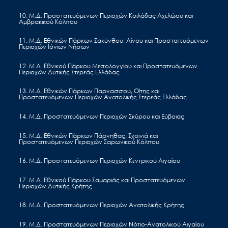
10. Μ.Δ. Προστατευόμενων Περιοχών Κοιλάδας Αχελώου και
Αμβρακικού Κόλπου
Ημερομηνία Δημοσίευσης: 11 Δεκεμβρίου 202
11. Μ.Δ. Εθνικών Πάρκων Ζακύνθου, Αίνου και Προστατευόμενων
Περιοχών Ιόνιων Νήσων
Προκηρύξεις & Διαγωνισμοί
12. Μ.Δ. Εθνικού Πάρκου Μεσολογγίου και Προστατευόμενων
Πρόσκληση υποβολής
Περιοχών Δυτικής Στερεάς Ελλάδας
προσφοράς για την προμήθεια
13. Μ.Δ. Εθνικών Πάρκων Παρνασσού, Οίτης και
Προστατευόμενων Περιοχών Ανατολικής Στερεάς Ελλάδας
αδειών αναβάθμισης του
14. Μ.Δ. Προστατευόμενων Περιοχών Σκύρου και Εύβοιας
λογισμικού των συστημάτων μη
επανδρωμένων αεροσκαφών
15. Μ.Δ. Εθνικών Πάρκων Πάρνηθας, Σχοινιά και
Προστατευόμενων Περιοχών Σαρωνικού Κόλπου
(ΣμηΕΑ) της Μονάδας Διαχείριση
16. Μ.Δ. Προστατευόμενων Περιοχών Κεντρικού Αιγαίου
Προστατευόμενων Περιοχών
17. Μ.Δ. Εθνικού Πάρκου Σαμαριάς και Προστατευόμενων
Θεσσαλίας του Ο.ΦΥ.ΠΕ.Κ.Α. για
Περιοχών Δυτικής Κρήτης
το έτος 2026.
18. Μ.Δ. Προστατευόμενων Περιοχών Ανατολικής Κρήτης
Αντικείμενο της παρούσας Πρόσκλησης είναι η προμήθεια αδειών
αναβάθμισης του λογισμικού των συστημάτων μη επανδρωμένων
19. Μ.Δ. Προστατευόμενων Περιοχών Νότιο-Ανατολικού Αιγαίου