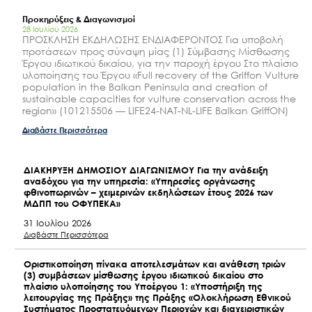
Προκηρύξεις & Διαγωνισμοί
28 Ιουλίου 2026
ΠΡΟΣΚΛΗΣΗ ΕΚΔΗΛΩΣΗΣ ΕΝΔΙΑΦΕΡΟΝΤΟΣ Για υποβολή
προτάσεων προς σύναψη μίας (1) Σύμβασης Μίσθωσης
Έργου ιδιωτικού δικαίου, για την παροχή έργου Στο πλαίσιο
υλοποίησης του Έργου «Full recovery of the Griffon Vulture
population in the Balkan Peninsula and creation of
sustainable capacities for vulture conservation across the
region» (101215506 — LIFE24-NAT-NL-LIFE Balkan GriffON)
Διαβάστε Περισσότερα
Nέα Δημοσιότητα
ΔΙΑΚΗΡΥΞΗ ΔΗΜΟΣΙΟΥ ΔΙΑΓΩΝΙΣΜΟΥ Για την ανάδειξη
αναδόχου για την υπηρεσία: «Υπηρεσίες οργάνωσης
φθινοπωρινών – χειμερινών εκδηλώσεων έτους 2026 των
ΜΔΠΠ του ΟΦΥΠΕΚΑ»
31 Ιουλίου 2026
Διαβάστε Περισσότερα
Οριστικοποίηση πίνακα αποτελεσμάτων και ανάθεση τριών
(3) συμβάσεων μίσθωσης έργου ιδιωτικού δικαίου στο
πλαίσιο υλοποίησης του Υποέργου 1: «Υποστήριξη της
λειτουργίας της Πράξης» της Πράξης «Ολοκλήρωση Εθνικού
Συστήματος Προστατευόμενων Περιοχών και διαχειριστικών