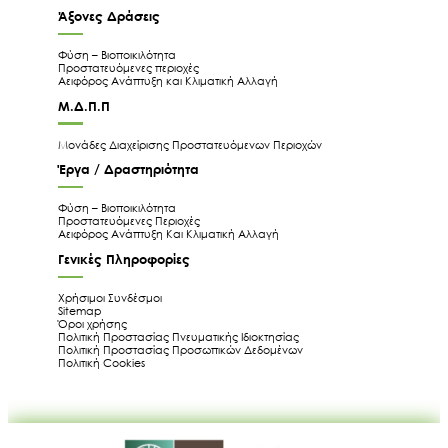
Άξονες Δράσεις
Φύση – Βιοποικιλότητα
Προστατευόμενες περιοχές
Αειφόρος Ανάπτυξη και Κλιματική Αλλαγή
Μ.Δ.Π.Π
Μονάδες Διαχείρισης Προστατευόμενων Περιοχών
Έργα / Δραστηριότητα
Φύση – Βιοποικιλότητα
Προστατευόμενες Περιοχές
Αειφόρος Ανάπτυξη Και Κλιματική Αλλαγή
Γενικές Πληροφορίες
Χρήσιμοι Συνδέσμοι
Sitemap
Όροι χρήσης
Πολιτική Προστασίας Πνευματικής Ιδιοκτησίας
Πολιτική Προστασίας Προσωπικών Δεδομένων
Πολιτική Cookies