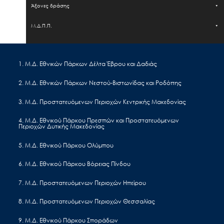
Άξονες δράσης
Μ.Δ.Π.Π.
Έργα - Δραστηριότητα
1. Μ.Δ. Εθνικών Πάρκων Δέλτα Έβρου και Δαδιάς
Εισιτήρια
2. Μ.Δ. Εθνικών Πάρκων Νεστού-Βιστωνίδας και Ροδόπης
Επικοινωνία
EL
EN
3. Μ.Δ. Προστατευόμενων Περιοχών Κεντρικής Μακεδονίας
4. Μ.Δ. Εθνικού Πάρκου Πρεσπών και Προστατευόμενων
Περιοχών Δυτικής Μακεδονίας
Πρόσκληση υποβολής προσφοράς για την
προμήθεια αδειών αναβάθμισης του
5. Μ.Δ. Εθνικού Πάρκου Ολύμπου
λογισμικού των συστημάτων μη
6. Μ.Δ. Εθνικού Πάρκου Βόρειας Πίνδου
επανδρωμένων αεροσκαφών (ΣμηΕΑ) της
Μονάδας Διαχείρισης Προστατευόμενων
7. Μ.Δ. Προστατευόμενων Περιοχών Ηπείρου
Περιοχών Θεσσαλίας του Ο.ΦΥ.ΠΕ.Κ.Α. για
8. Μ.Δ. Προστατευόμενων Περιοχών Θεσσαλίας
το έτος 2026.
9. Μ.Δ. Εθνικού Πάρκου Σποράδων