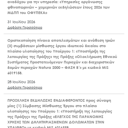
αναδόχου για την υπηρεσία: «Υπηρεσίες οργάνωσης
φθινοπωρινών – χειμερινών εκδηλώσεων έτους 2026 των
ΜΔΠΠ του ΟΦΥΠΕΚΑ»
31 Ιουλίου 2026
Διαβάστε Περισσότερα
Οριστικοποίηση πίνακα αποτελεσμάτων και ανάθεση τριών
(3) συμβάσεων μίσθωσης έργου ιδιωτικού δικαίου στο
πλαίσιο υλοποίησης του Υποέργου 1: «Υποστήριξη της
λειτουργίας της Πράξης» της Πράξης «Ολοκλήρωση Εθνικού
Συστήματος Προστατευόμενων Περιοχών και διαχειριστικών
δομών περιοχών Natura 2000 – ΦΑΣΗ Β’» με κωδικό MIS
6019158.
28 Ιουλίου 2026
Διαβάστε Περισσότερα
ΠΡΟΣΚΛΗΣΗ ΕΚΔΗΛΩΣΗΣ ΕΝΔΙΑΦΕΡΟΝΤΟΣ προς σύναψη
μίας (1) Σύμβασης Μίσθωσης Έργου στο πλαίσιο
υλοποίησης του Υποέργου 1: «Υποστήριξη της λειτουργίας
της Πράξης» της Πράξης «ΕΛΕΓΧΟΣ ΤΗΣ ΠΑΡΑΝΟΜΗΣ
ΧΡΗΣΗΣ ΤΩΝ ΔΗΛΗΤΗΡΙΑΣΜΕΝΩΝ ΔΟΛΩΜΑΤΩΝ ΣΤΗΝ
ΥΠΑΙΘΡΟ» με κωδικό MIS 6016558.