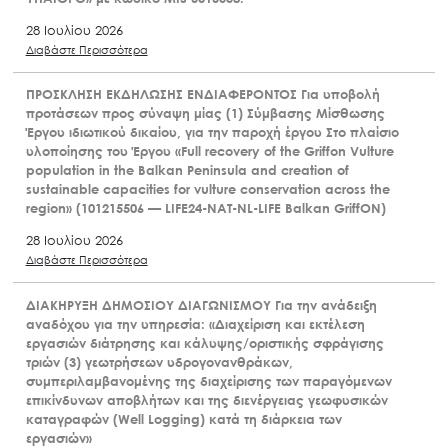
28 Ιουλίου 2026
Διαβάστε Περισσότερα
ΠΡΟΣΚΛΗΣΗ ΕΚΔΗΛΩΣΗΣ ΕΝΔΙΑΦΕΡΟΝΤΟΣ Για υποβολή
προτάσεων προς σύναψη μίας (1) Σύμβασης Μίσθωσης
Έργου ιδιωτικού δικαίου, για την παροχή έργου Στο πλαίσιο
υλοποίησης του Έργου «Full recovery of the Griffon Vulture
population in the Balkan Peninsula and creation of
sustainable capacities for vulture conservation across the
region» (101215506 — LIFE24-NAT-NL-LIFE Balkan GriffON)
28 Ιουλίου 2026
Διαβάστε Περισσότερα
ΔΙΑΚΗΡΥΞΗ ΔΗΜΟΣΙΟΥ ΔΙΑΓΩΝΙΣΜΟΥ Για την ανάδειξη
αναδόχου για την υπηρεσία: «Διαχείριση και εκτέλεση
εργασιών διάτρησης και κάλυψης/οριστικής σφράγισης
τριών (3) γεωτρήσεων υδρογονανθράκων,
συμπεριλαμβανομένης της διαχείρισης των παραγόμενων
επικίνδυνων αποβλήτων και της διενέργειας γεωφυσικών
καταγραφών (Well Logging) κατά τη διάρκεια των
εργασιών»