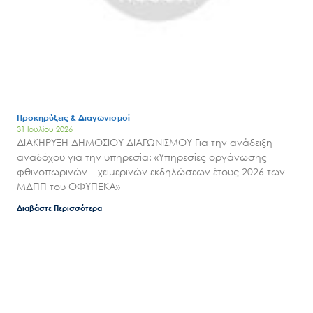
Προκηρύξεις & Διαγωνισμοί
31 Ιουλίου 2026
ΔΙΑΚΗΡΥΞΗ ΔΗΜΟΣΙΟΥ ΔΙΑΓΩΝΙΣΜΟΥ Για την ανάδειξη
αναδόχου για την υπηρεσία: «Υπηρεσίες οργάνωσης
φθινοπωρινών – χειμερινών εκδηλώσεων έτους 2026 των
ΜΔΠΠ του ΟΦΥΠΕΚΑ»
Διαβάστε Περισσότερα
Search
for:
Ο.ΦΥ.ΠΕ.Κ.Α.
Νέα – Δημοσιότητα
Άξονες δράσης