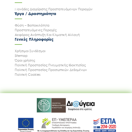
Μονάδες Διαχείρισης Προστατευόμενων Περιοχών
Έργα / Δραστηριότητα
Φύση – Βιοποικιλότητα
Προστατευόμενες Περιοχές
Αειφόρος Ανάπτυξη Και Κλιματική Αλλαγή
Γενικές Πληροφορίες
Χρήσιμοι Συνδέσμοι
Sitemap
Όροι χρήσης
Πολιτική Προστασίας Πνευματικής Ιδιοκτησίας
Πολιτική Προστασίας Προσωπικών Δεδομένων
Πολιτική Cookies