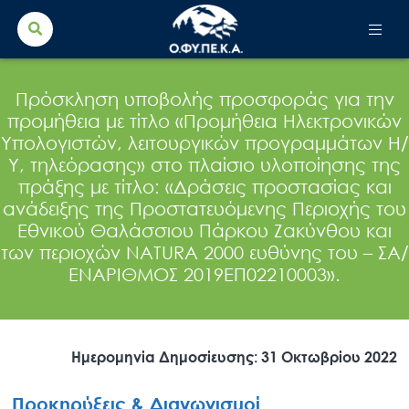
Search Button
Search
for:
Πρόσκληση υποβολής προσφοράς για την
προμήθεια με τίτλο «Προμήθεια Ηλεκτρονικών
Υπολογιστών, λειτουργικών προγραμμάτων Η/
Υ, τηλεόρασης» στο πλαίσιο υλοποίησης της
πράξης με τίτλο: «Δράσεις προστασίας και
ανάδειξης της Προστατευόμενης Περιοχής του
Εθνικού Θαλάσσιου Πάρκου Ζακύνθου και
των περιοχών NATURA 2000 ευθύνης του – ΣΑ/
ΕΝΑΡΙΘΜΟΣ 2019ΕΠ02210003».
Ημερομηνία Δημοσίευσης: 31 Οκτωβρίου 2022
Προκηρύξεις & Διαγωνισμοί