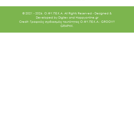
© 2021 - 2026. O.ΦΥ.ΠΕ.Κ.Α. All Rights Reserved - Designed &
Developed by
Digilex
and
Happyonline.gr
Credit: Γραφικός σχεδιασμός ταυτότητας Ο.ΦΥ.ΠΕ.Κ.Α.: GROOVY
GRAPHX.