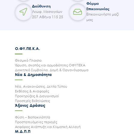
Φόρμα
Διεύθυνση
Επικοινωνίας
Λεωφ. Μεσογείων
Επικοινωνήστε μαζί
207 Αθήνα 115 25
μας
Ο.ΦΥ.ΠΕ.Κ.Α.
Θεσμικό Πλαισιο
Ίδρυση, σκοπός και αρμοδιότητες ΟΦΥΠΕΚΑ
Διοικητικό Συμβούλιο, Δομή & Οργανόγραμμα
Νέα & Δημοσιότητα
Νέα, Ανακοινώσεις, Δελτία Τύπου
Εκθέσεις & Αναφορές
Προκηρύξεις & Διαγωνισμοί
Προσεχείς Εκδηλώσεις
Άξονες Δράσεις
Φύση – Βιοποικιλότητα
Προστατευόμενες περιοχές
Αειφόρος Ανάπτυξη και Κλιματική Αλλαγή
Μ.Δ.Π.Π