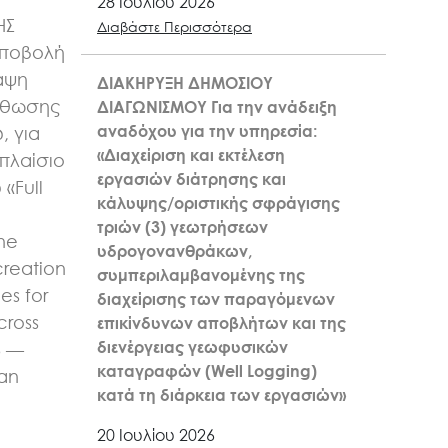
28 Ιουλίου 2026
ΗΣ
Διαβάστε Περισσότερα
υποβολή
αψη
ΔΙΑΚΗΡΥΞΗ ΔΗΜΟΣΙΟΥ
σθωσης
ΔΙΑΓΩΝΙΣΜΟΥ Για την ανάδειξη
αναδόχου για την υπηρεσία:
, για
«Διαχείριση και εκτέλεση
πλαίσιο
εργασιών διάτρησης και
«Full
κάλυψης/οριστικής σφράγισης
n
τριών (3) γεωτρήσεων
the
υδρογονανθράκων,
creation
συμπεριλαμβανομένης της
es for
διαχείρισης των παραγόμενων
cross
επικίνδυνων αποβλήτων και της
διενέργειας γεωφυσικών
6 —
καταγραφών (Well Logging)
kan
κατά τη διάρκεια των εργασιών»
20 Ιουλίου 2026