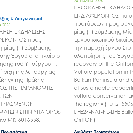
28 Ιουλίου 2026
ΠΡΟΣΚΛΗΣΗ ΕΚΔΗΛΩΣ
ΕΝΔΙΑΦΕΡΟΝΤΟΣ Για 
ξεις & Διαγωνισμοί
προτάσεων προς σύν
υ 2026
ΛΗΣΗ ΕΚΔΗΛΩΣΗΣ
μίας (1) Σύμβασης Μί
ΦΕΡΟΝΤΟΣ προς
Έργου ιδιωτικού δικαίου
 μίας (1) Σύμβασης
την παροχή έργου Στο 
ης Έργου στο πλαίσιο
υλοποίησης του Έργου 
ησης του Υποέργου 1:
recovery of the Griffo
ήριξη της λειτουργίας
Vulture population in 
άξης» της Πράξης
Balkan Peninsula and 
ΧΟΣ ΤΗΣ ΠΑΡΑΝΟΜΗΣ
of sustainable capaciti
Σ ΤΩΝ
vulture conservation a
ΗΡΙΑΣΜΕΝΩΝ
the region» (10121550
ΑΤΩΝ ΣΤΗΝ ΥΠΑΙΘΡΟ»
LIFE24-NAT-NL-LIFE Bal
ικό MIS 6016558.
GriffON)
 Περισσότερα
Διαβάστε Περισσότερα