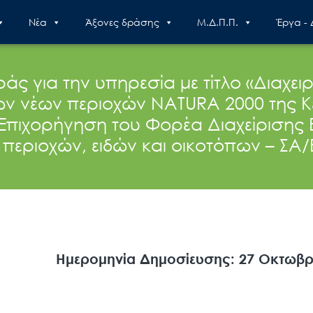
Nέα
Άξονες δράσης
Μ.Δ.Π.Π.
Έργα -
για την υπηρεσία με τίτλο «Διαχειρ
ν νέων περιοχών NATURA 2000 της Κε
«Επιχορήγηση του Φορέα Διαχείρισης
 περιοχών, ειδών και οικοτόπων – Σ
Ημερομηνία Δημοσίευσης: 27 Οκτωβρ