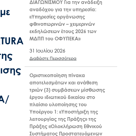
ΔΙΑΓΩΝΙΣΜΟΥ Για την ανάδειξη
με
αναδόχου για την υπηρεσία:
«Υπηρεσίες οργάνωσης
φθινοπωρινών – χειμερινών
εκδηλώσεων έτους 2026 των
ATURA
ΜΔΠΠ του ΟΦΥΠΕΚΑ»
31 Ιουλίου 2026
σης
Διαβάστε Περισσότερα
ρισης
Οριστικοποίηση πίνακα
αποτελεσμάτων και ανάθεση
τριών (3) συμβάσεων μίσθωσης
Α/
έργου ιδιωτικού δικαίου στο
πλαίσιο υλοποίησης του
Υποέργου 1: «Υποστήριξη της
λειτουργίας της Πράξης» της
Πράξης «Ολοκλήρωση Εθνικού
Συστήματος Προστατευόμενων