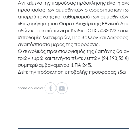
Αντικείμενο της παρούσας πρόσκλησης είναι η αν
προστασίας των αμμοθινικών οικοσυστημάτων των
απορρύπανσης και καθαρισμού των αμμοθινικών π
«Επιχορήγηση του Φορέα Διαχείρισης Εθνικού Δρυ
ειδών και οικοτόπων» με Κωδικό ΟΠΣ 5033022 και
«Υποδομές Μεταφορών, Περιβάλλον και Αειφόρος 
αναπόσπαστο μέρος της παρούσας.
Ο συνολικός προϋπολογισμός της δαπάνης θα ανέλ
τριών ευρώ και πενήντα πέντε λεπτών (24.193,55 €)
συμπεριλαμβανομένου ΦΠΑ 24%.
Δείτε την πρόσκληση υποβολής προσφοράς
εδώ
Share on social :