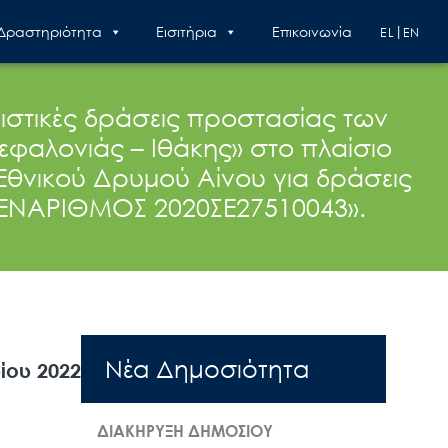
 Δραστηριότητα
Εισιτήρια
Επικοινωνία
EL
EN
ιστικές δράσεις προστασίας των
φαλονιάς – Ιθάκης» στο πλαίσιο
 Εθνικού Δρυμού Αίνου για δράσεις
Α/ΕΝΑΡΙΘΜΟΣ 2020ΣΕ27510043».
Nέα Δημοσιότητα
ίου 2022
ΔΙΑΚΗΡΥΞΗ ΔΗΜΟΣΙΟΥ