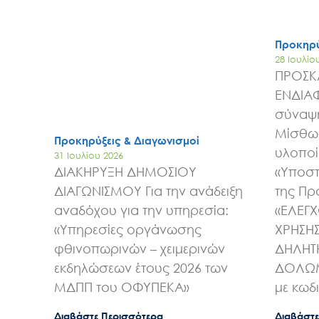
Προκηρύ
28 Ιουλίο
ΠΡΟΣΚ
ΕΝΔΙΑ
σύναψη
Μίσθωσ
Προκηρύξεις & Διαγωνισμοί
υλοποί
31 Ιουλίου 2026
ΔΙΑΚΗΡΥΞΗ ΔΗΜΟΣΙΟΥ
«Υποστ
ΔΙΑΓΩΝΙΣΜΟΥ Για την ανάδειξη
της Πρ
αναδόχου για την υπηρεσία:
«ΕΛΕΓ
«Υπηρεσίες οργάνωσης
ΧΡΗΣΗ
φθινοπωρινών – χειμερινών
ΔΗΛΗΤ
εκδηλώσεων έτους 2026 των
ΔΟΛΩΜ
ΜΔΠΠ του ΟΦΥΠΕΚΑ»
με κωδ
Διαβάστε Περισσότερα
Διαβάστε