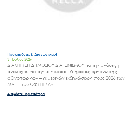
Search
for:
Ο.ΦΥ.ΠΕ.Κ.Α.
Νέα – Δημοσιότητα
Άξονες δράσης
Μ.Δ.Π.Π.
Έργα
Προκηρύξεις & Διαγωνισμοί
31 Ιουλίου 2026
Εισιτήρια
ΔΙΑΚΗΡΥΞΗ ΔΗΜΟΣΙΟΥ ΔΙΑΓΩΝΙΣΜΟΥ Για την ανάδειξη
Επικοινωνία
αναδόχου για την υπηρεσία: «Υπηρεσίες οργάνωσης
φθινοπωρινών – χειμερινών εκδηλώσεων έτους 2026 των
ΜΔΠΠ του ΟΦΥΠΕΚΑ»
Διαβάστε Περισσότερα