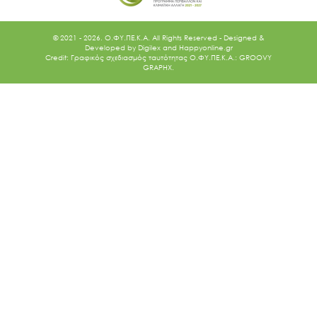
© 2021 - 2026. O.ΦΥ.ΠΕ.Κ.Α. All Rights Reserved - Designed &
Developed by
Digilex
and
Happyonline.gr
Credit: Γραφικός σχεδιασμός ταυτότητας Ο.ΦΥ.ΠΕ.Κ.Α.: GROOVY
GRAPHX.