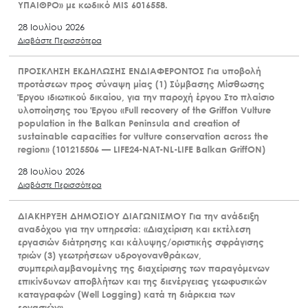
ΥΠΑΙΘΡΟ» με κωδικό MIS 6016558.
28 Ιουλίου 2026
Διαβάστε Περισσότερα
ΠΡΟΣΚΛΗΣΗ ΕΚΔΗΛΩΣΗΣ ΕΝΔΙΑΦΕΡΟΝΤΟΣ Για υποβολή
προτάσεων προς σύναψη μίας (1) Σύμβασης Μίσθωσης
Έργου ιδιωτικού δικαίου, για την παροχή έργου Στο πλαίσιο
υλοποίησης του Έργου «Full recovery of the Griffon Vulture
population in the Balkan Peninsula and creation of
sustainable capacities for vulture conservation across the
region» (101215506 — LIFE24-NAT-NL-LIFE Balkan GriffON)
28 Ιουλίου 2026
Διαβάστε Περισσότερα
ΔΙΑΚΗΡΥΞΗ ΔΗΜΟΣΙΟΥ ΔΙΑΓΩΝΙΣΜΟΥ Για την ανάδειξη
αναδόχου για την υπηρεσία: «Διαχείριση και εκτέλεση
εργασιών διάτρησης και κάλυψης/οριστικής σφράγισης
τριών (3) γεωτρήσεων υδρογονανθράκων,
συμπεριλαμβανομένης της διαχείρισης των παραγόμενων
επικίνδυνων αποβλήτων και της διενέργειας γεωφυσικών
καταγραφών (Well Logging) κατά τη διάρκεια των
εργασιών»