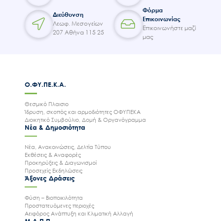
Φόρμα
Διεύθυνση
Επικοινωνίας
Λεωφ. Μεσογείων
Επικοινωνήστε μαζί
207 Αθήνα 115 25
μας
Ο.ΦΥ.ΠΕ.Κ.Α.
Θεσμικό Πλαισιο
Ίδρυση, σκοπός και αρμοδιότητες ΟΦΥΠΕΚΑ
Διοικητικό Συμβούλιο, Δομή & Οργανόγραμμα
Νέα & Δημοσιότητα
Νέα, Ανακοινώσεις, Δελτία Τύπου
Εκθέσεις & Αναφορές
Προκηρύξεις & Διαγωνισμοί
Προσεχείς Εκδηλώσεις
Άξονες Δράσεις
Φύση – Βιοποικιλότητα
Προστατευόμενες περιοχές
Αειφόρος Ανάπτυξη και Κλιματική Αλλαγή