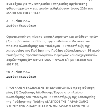
αναδόχου για την υπηρεσία: «Υπηρεσίες οργάνωσης
φθινοπωρινών – χειμερινών εκδηλώσεων έτους 2026 των
ΜΔΠΠ του ΟΦΥΠΕΚΑ»
31 Ιουλίου 2026
Διαβάστε Περισσότερα
Οριστικοποίηση πίνακα αποτελεσμάτων και ανάθεση τριών
(3) συμβάσεων μίσθωσης έργου ιδιωτικού δικαίου στο
πλαίσιο υλοποίησης του Υποέργου 1: «Υποστήριξη της
λειτουργίας της Πράξης» της Πράξης «Ολοκλήρωση Εθνικού
Συστήματος Προστατευόμενων Περιοχών και διαχειριστικών
δομών περιοχών Natura 2000 – ΦΑΣΗ Β’» με κωδικό MIS
6019158.
28 Ιουλίου 2026
Διαβάστε Περισσότερα
ΠΡΟΣΚΛΗΣΗ ΕΚΔΗΛΩΣΗΣ ΕΝΔΙΑΦΕΡΟΝΤΟΣ προς σύναψη
μίας (1) Σύμβασης Μίσθωσης Έργου στο πλαίσιο
υλοποίησης του Υποέργου 1: «Υποστήριξη της λειτουργίας
της Πράξης» της Πράξης «ΕΛΕΓΧΟΣ ΤΗΣ ΠΑΡΑΝΟΜΗΣ
ΧΡΗΣΗΣ ΤΩΝ ΔΗΛΗΤΗΡΙΑΣΜΕΝΩΝ ΔΟΛΩΜΑΤΩΝ ΣΤΗΝ