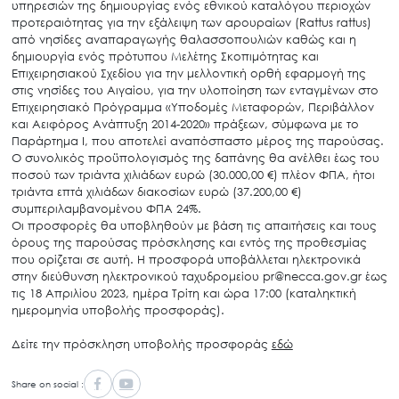
υπηρεσιών της δημιουργίας ενός εθνικού καταλόγου περιοχών
προτεραιότητας για την εξάλειψη των αρουραίων (Rattus rattus)
από νησίδες αναπαραγωγής θαλασσοπουλιών καθώς και η
δημιουργία ενός πρότυπου Μελέτης Σκοπιμότητας και
Επιχειρησιακού Σχεδίου για την μελλοντική ορθή εφαρμογή της
στις νησίδες του Αιγαίου, για την υλοποίηση των ενταγμένων στο
Επιχειρησιακό Πρόγραμμα «Υποδομές Μεταφορών, Περιβάλλον
και Αειφόρος Ανάπτυξη 2014-2020» πράξεων, σύμφωνα με το
Παράρτημα Ι, που αποτελεί αναπόσπαστο μέρος της παρούσας.
Ο συνολικός προϋπολογισμός της δαπάνης θα ανέλθει έως του
ποσού των τριάντα χιλιάδων ευρώ (30.000,00 €) πλέον ΦΠΑ, ήτοι
τριάντα επτά χιλιάδων διακοσίων ευρώ (37.200,00 €)
συμπεριλαμβανομένου ΦΠΑ 24%.
Οι προσφορές θα υποβληθούν με βάση τις απαιτήσεις και τους
όρους της παρούσας πρόσκλησης και εντός της προθεσμίας
που ορίζεται σε αυτή. Η προσφορά υποβάλλεται ηλεκτρονικά
στην διεύθυνση ηλεκτρονικού ταχυδρομείου pr@necca.gov.gr έως
τις 18 Απριλίου 2023, ημέρα Τρίτη και ώρα 17:00 (καταληκτική
ημερομηνία υποβολής προσφοράς).
Δείτε την πρόσκληση υποβολής προσφοράς
εδώ
Share on social :