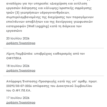
αναδόχου για την υπηρεσία: «Διαχείριση και εκτέλεση
εργασιών διάτρησης και κάλυψης/οριστικής σφράγισης
τριών (3) γεωτρήσεων υδρογονανθράκων,
συμπεριλαμβανομένης της διαχείρισης των παραγόμενων
επικίνδυνων αποβλήτων και της διενέργειας γεωφυσικών
καταγραφών (Well Logging) κατά τη διάρκεια των
εργασιών»
20 Ιουλίου 2026
Διαβάστε Περισσότερα
Λίμνη Παμβώτιδα: υποβρύχιος καθαρισμός από τον
ΟΦΥΠΕΚΑ
18 Ιουλίου 2026
Διαβάστε Περισσότερα
Απόρριψη Ένστασης-Προσφυγής κατά της υπ’ αριθμ. πρωτ.
23292/03-07-2026 απόφασης του Διοικητικού Συμβουλίου
του Ο.ΦΥ.ΠΕ.ΚΑ.
17 Ιουλίου 2026
Διαβάστε Περισσότερα