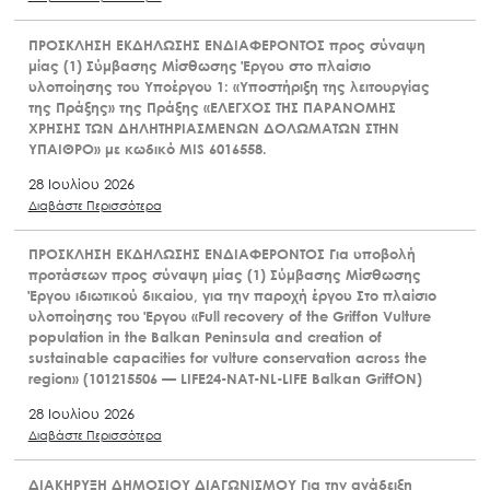
ΠΡΟΣΚΛΗΣΗ ΕΚΔΗΛΩΣΗΣ ΕΝΔΙΑΦΕΡΟΝΤΟΣ προς σύναψη
μίας (1) Σύμβασης Μίσθωσης Έργου στο πλαίσιο
υλοποίησης του Υποέργου 1: «Υποστήριξη της λειτουργίας
της Πράξης» της Πράξης «ΕΛΕΓΧΟΣ ΤΗΣ ΠΑΡΑΝΟΜΗΣ
ΧΡΗΣΗΣ ΤΩΝ ΔΗΛΗΤΗΡΙΑΣΜΕΝΩΝ ΔΟΛΩΜΑΤΩΝ ΣΤΗΝ
ΥΠΑΙΘΡΟ» με κωδικό MIS 6016558.
28 Ιουλίου 2026
Διαβάστε Περισσότερα
ΠΡΟΣΚΛΗΣΗ ΕΚΔΗΛΩΣΗΣ ΕΝΔΙΑΦΕΡΟΝΤΟΣ Για υποβολή
προτάσεων προς σύναψη μίας (1) Σύμβασης Μίσθωσης
Έργου ιδιωτικού δικαίου, για την παροχή έργου Στο πλαίσιο
υλοποίησης του Έργου «Full recovery of the Griffon Vulture
population in the Balkan Peninsula and creation of
sustainable capacities for vulture conservation across the
region» (101215506 — LIFE24-NAT-NL-LIFE Balkan GriffON)
28 Ιουλίου 2026
Διαβάστε Περισσότερα
ΔΙΑΚΗΡΥΞΗ ΔΗΜΟΣΙΟΥ ΔΙΑΓΩΝΙΣΜΟΥ Για την ανάδειξη