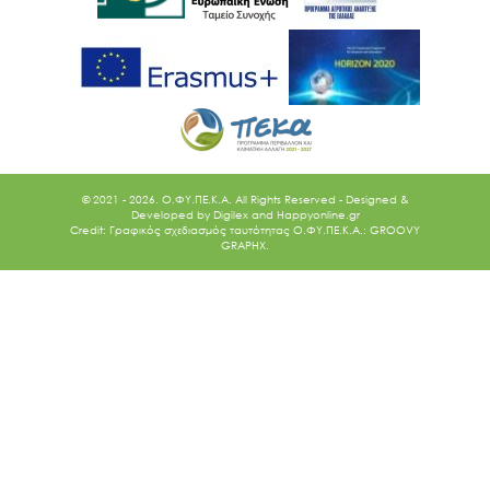
© 2021 - 2026. O.ΦΥ.ΠΕ.Κ.Α. All Rights Reserved - Designed &
Developed by
Digilex
and
Happyonline.gr
Credit: Γραφικός σχεδιασμός ταυτότητας Ο.ΦΥ.ΠΕ.Κ.Α.: GROOVY
GRAPHX.