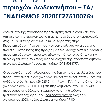
περιοχών Δωδεκανήσου – ΣΑ/
ΕΝΑΡΙΘΜΟΣ 2020ΣΕ27510075».
Αντικείμενο της παρούσας πρόσκλησης είναι η ανάθεση των
υπηρεσιών της διοργάνωσης μιας Διημερίδας στο Καστελόριζο
στις 16-18 Οκτωβρίου 2023 με θέμα «Δράσεις στην
Προστατευόμενη Περιοχή του Νοτιοανατολικού Αιγαίου», στο
πλαίσιο υλοποίησης της πράξης με τίτλο: «Διαχειριστικές Δράσεις
προστατευόμενων περιοχών, ειδών και τύπων οικοτόπων στην
περιοχή ευθύνης του τέως Φορέα Διαχείρισης προστατευόμενων
περιοχών Δωδεκανήσου», με Κωδικό ΟΠΣ 5034797.
Ο συνολικός προϋπολογισμός της δαπάνης θα ανέλθει έως του
ποσού των είκοσι οκτώ χιλιάδων διακοσίων είκοσι πέντε ευρώ και
ογδόντα ενός λεπτών (28.225,81 €) πλέον ΦΠΑ, ήτοι τριάντα πέντε
χιλιάδων ευρώ (35.000,00 €) συμπεριλαμβανομένου ΦΠΑ 24%. Η
προσφορά υποβάλλεται ηλεκτρονικά στην διεύθυνση
ηλεκτρονικού ταχυδρομείου
pr@necca.gov.gr
έως τις 21
Αυγούστου 2023, ημέρα Δευτέρα και ώρα 17:00.