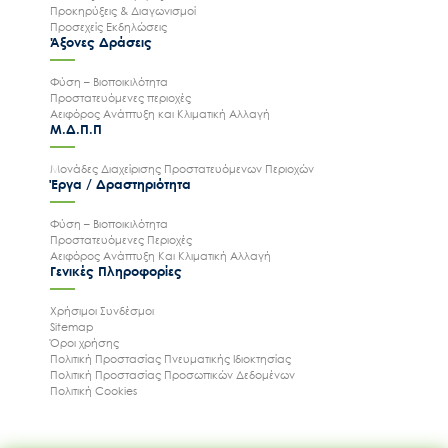
Προκηρύξεις & Διαγωνισμοί
Προσεχείς Εκδηλώσεις
Άξονες Δράσεις
Φύση – Βιοποικιλότητα
Προστατευόμενες περιοχές
Αειφόρος Ανάπτυξη και Κλιματική Αλλαγή
Μ.Δ.Π.Π
Μονάδες Διαχείρισης Προστατευόμενων Περιοχών
Έργα / Δραστηριότητα
Φύση – Βιοποικιλότητα
Προστατευόμενες Περιοχές
Αειφόρος Ανάπτυξη Και Κλιματική Αλλαγή
Γενικές Πληροφορίες
Χρήσιμοι Συνδέσμοι
Sitemap
Όροι χρήσης
Πολιτική Προστασίας Πνευματικής Ιδιοκτησίας
Πολιτική Προστασίας Προσωπικών Δεδομένων
Πολιτική Cookies