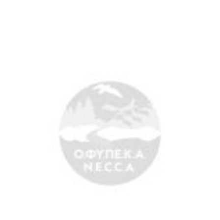
Άξονες δράσης
Μ.Δ.Π.Π.
Έργα
Εισιτήρια
Επικοινωνία