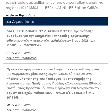
sustainable capacities for vulture conservation across the
region» (101215506 — LIFE24-NAT-NL-LIFE Balkan GriffON)
Διαβάστε Περισσότερα
Nέα Δημοσιότητα
ΔΙΑΚΗΡΥΞΗ ΔΗΜΟΣΙΟΥ ΔΙΑΓΩΝΙΣΜΟΥ Για την ανάδειξη
αναδόχου για την υπηρεσία: «Υπηρεσίες οργάνωσης
φθινοπωρινών – χειμερινών εκδηλώσεων έτους 2026 των
ΜΔΠΠ του ΟΦΥΠΕΚΑ»
31 Ιουλίου 2026
Διαβάστε Περισσότερα
Οριστικοποίηση πίνακα αποτελεσμάτων και ανάθεση τριών
(3) συμβάσεων μίσθωσης έργου ιδιωτικού δικαίου στο
πλαίσιο υλοποίησης του Υποέργου 1: «Υποστήριξη της
λειτουργίας της Πράξης» της Πράξης «Ολοκλήρωση Εθνικού
Συστήματος Προστατευόμενων Περιοχών και διαχειριστικών
δομών περιοχών Natura 2000 – ΦΑΣΗ Β’» με κωδικό MIS
6019158.
28 Ιουλίου 2026
Διαβάστε Περισσότερα