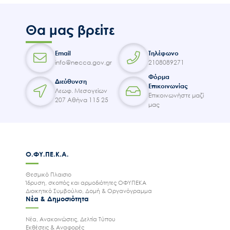
Θα μας βρείτε
Email
Τηλέφωνο
info@necca.gov.gr
2108089271
Φόρμα
Διεύθυνση
Επικοινωνίας
Λεωφ. Μεσογείων
Επικοινωνήστε μαζί
207 Αθήνα 115 25
μας
Ο.ΦΥ.ΠΕ.Κ.Α.
Θεσμικό Πλαισιο
Ίδρυση, σκοπός και αρμοδιότητες ΟΦΥΠΕΚΑ
Διοικητικό Συμβούλιο, Δομή & Οργανόγραμμα
Νέα & Δημοσιότητα
Νέα, Ανακοινώσεις, Δελτία Τύπου
Εκθέσεις & Αναφορές