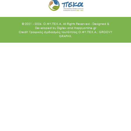
© 2021 - 2026. O.ΦΥ.ΠΕ.Κ.Α. All Rights Reserved - Designed &
Developed by
Digilex
and
Happyonline.gr
Credit: Γραφικός σχεδιασμός ταυτότητας Ο.ΦΥ.ΠΕ.Κ.Α.: GROOVY
GRAPHX.