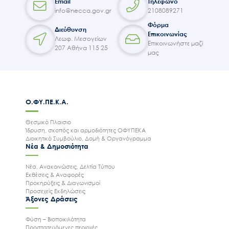
Email
Τηλέφωνο
info@necca.gov.gr
2108089271
Φόρμα
Διεύθυνση
Επικοινωνίας
Λεωφ. Μεσογείων
Επικοινωνήστε μαζί
207 Αθήνα 115 25
μας
Ο.ΦΥ.ΠΕ.Κ.Α.
Θεσμικό Πλαισιο
Ίδρυση, σκοπός και αρμοδιότητες ΟΦΥΠΕΚΑ
Διοικητικό Συμβούλιο, Δομή & Οργανόγραμμα
Νέα & Δημοσιότητα
Νέα, Ανακοινώσεις, Δελτία Τύπου
Εκθέσεις & Αναφορές
Προκηρύξεις & Διαγωνισμοί
Προσεχείς Εκδηλώσεις
Άξονες Δράσεις
Φύση – Βιοποικιλότητα
Προστατευόμενες περιοχές