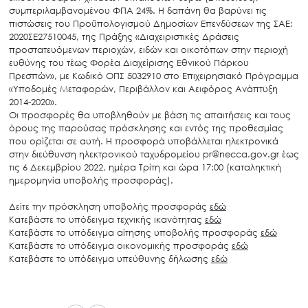
συμπεριλαμβανομένου ΦΠΑ 24%. Η δαπάνη θα βαρύνει τις
πιστώσεις του Προϋπολογισμού Δημοσίων Επενδύσεων της ΣΑΕ:
2020ΣΕ27510045, της Πράξης «Διαχειριστικές Δράσεις
προστατευόμενων περιοχών, ειδών και οικοτόπων στην περιοχή
ευθύνης του τέως Φορέα Διαχείρισης Εθνικού Πάρκου
Πρεσπών», με Κωδικό ΟΠΣ 5032910 στο Επιχειρησιακό Πρόγραμμα
«Υποδομές Μεταφορών, Περιβάλλον και Αειφόρος Ανάπτυξη
2014-2020».
Οι προσφορές θα υποβληθούν με βάση τις απαιτήσεις και τους
όρους της παρούσας πρόσκλησης και εντός της προθεσμίας
που ορίζεται σε αυτή. Η προσφορά υποβάλλεται ηλεκτρονικά
στην διεύθυνση ηλεκτρονικού ταχυδρομείου pr@necca.gov.gr έως
τις 6 Δεκεμβρίου 2022, ημέρα Τρίτη και ώρα 17:00 (καταληκτική
ημερομηνία υποβολής προσφοράς).
Δείτε την πρόσκληση υποβολής προσφοράς
εδώ
Κατεβάστε το υπόδειγμα τεχνικής ικανότητας
εδώ
Κατεβάστε το υπόδειγμα αίτησης υποβολής προσφοράς
εδώ
Κατεβάστε το υπόδειγμα οικονομικής προσφοράς
εδώ
Κατεβάστε το υπόδειγμα υπεύθυνης δήλωσης
εδώ