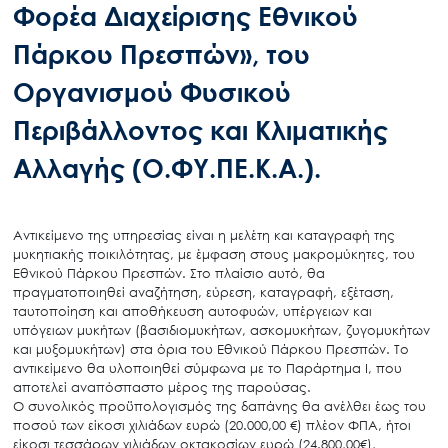
Φορέα Διαχείρισης Εθνικού
Πάρκου Πρεσπών», του
Οργανισμού Φυσικού
Περιβάλλοντος και Κλιματικής
Αλλαγής (Ο.ΦΥ.ΠΕ.Κ.Α.).
Αντικείμενο της υπηρεσίας είναι η μελέτη και καταγραφή της
μυκητιακής ποικιλότητας, με έμφαση στους μακρομύκητες, του
Εθνικού Πάρκου Πρεσπών. Στο πλαίσιο αυτό, θα
πραγματοποιηθεί αναζήτηση, εύρεση, καταγραφή, εξέταση,
ταυτοποίηση και αποθήκευση αυτοφυών, υπέργειων και
υπόγειων μυκήτων (βασιδιομυκήτων, ασκομυκήτων, ζυγομυκήτων
και μυξομυκήτων) στα όρια του Εθνικού Πάρκου Πρεσπών. Το
αντικείμενο θα υλοποιηθεί σύμφωνα με το Παράρτημα Ι, που
αποτελεί αναπόσπαστο μέρος της παρούσας.
Ο συνολικός προϋπολογισμός της δαπάνης θα ανέλθει έως του
ποσού των είκοσι χιλιάδων ευρώ (20.000,00 €) πλέον ΦΠΑ, ήτοι
είκοσι τεσσάρων χιλιάδων οκτακοσίων ευρώ (24.800,00€),