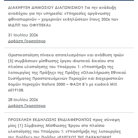
ΔΙΑΚΗΡΥΞΗ ΔΗΜΟΣΙΟΥ ΔΙΑΓΩΝΙΣΜΟΥ Για την ανάδειξη
αναδόχου για την υπηρεσία: «Υπηρεσίες οργάνωσης
φθινοπωρινών – χειμερινών εκδηλώσεων έτους 2026 των
ΜΔΠΠ του ΟΦΥΠΕΚΑ»
31 Ιουλίου 2026
Διαβάστε Περισσότερα
Οριστικοποίηση πίνακα αποτελεσμάτων και ανάθεση τριών
(3) συμβάσεων μίσθωσης έργου ιδιωτικού δικαίου στο
πλαίσιο υλοποίησης του Υποέργου 1: «Υποστήριξη της
λειτουργίας της Πράξης» της Πράξης «Ολοκλήρωση Εθνικού
Συστήματος Προστατευόμενων Περιοχών και διαχειριστικών
δομών περιοχών Natura 2000 – ΦΑΣΗ Β’» με κωδικό MIS
6019158.
28 Ιουλίου 2026
Διαβάστε Περισσότερα
ΠΡΟΣΚΛΗΣΗ ΕΚΔΗΛΩΣΗΣ ΕΝΔΙΑΦΕΡΟΝΤΟΣ προς σύναψη
μίας (1) Σύμβασης Μίσθωσης Έργου στο πλαίσιο
υλοποίησης του Υποέργου 1: «Υποστήριξη της λειτουργίας
της Πράξης» της Πράξης «ΕΛΕΓΧΟΣ ΤΗΣ ΠΑΡΑΝΟΜΗΣ