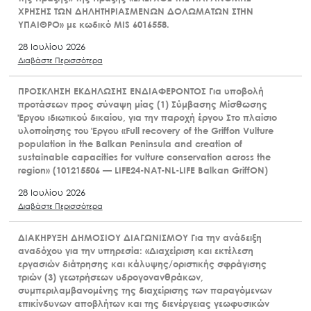
ΧΡΗΣΗΣ ΤΩΝ ΔΗΛΗΤΗΡΙΑΣΜΕΝΩΝ ΔΟΛΩΜΑΤΩΝ ΣΤΗΝ
ΥΠΑΙΘΡΟ» με κωδικό MIS 6016558.
28 Ιουλίου 2026
Διαβάστε Περισσότερα
ΠΡΟΣΚΛΗΣΗ ΕΚΔΗΛΩΣΗΣ ΕΝΔΙΑΦΕΡΟΝΤΟΣ Για υποβολή
προτάσεων προς σύναψη μίας (1) Σύμβασης Μίσθωσης
Έργου ιδιωτικού δικαίου, για την παροχή έργου Στο πλαίσιο
υλοποίησης του Έργου «Full recovery of the Griffon Vulture
population in the Balkan Peninsula and creation of
sustainable capacities for vulture conservation across the
region» (101215506 — LIFE24-NAT-NL-LIFE Balkan GriffON)
28 Ιουλίου 2026
Διαβάστε Περισσότερα
ΔΙΑΚΗΡΥΞΗ ΔΗΜΟΣΙΟΥ ΔΙΑΓΩΝΙΣΜΟΥ Για την ανάδειξη
αναδόχου για την υπηρεσία: «Διαχείριση και εκτέλεση
εργασιών διάτρησης και κάλυψης/οριστικής σφράγισης
τριών (3) γεωτρήσεων υδρογονανθράκων,
συμπεριλαμβανομένης της διαχείρισης των παραγόμενων
επικίνδυνων αποβλήτων και της διενέργειας γεωφυσικών