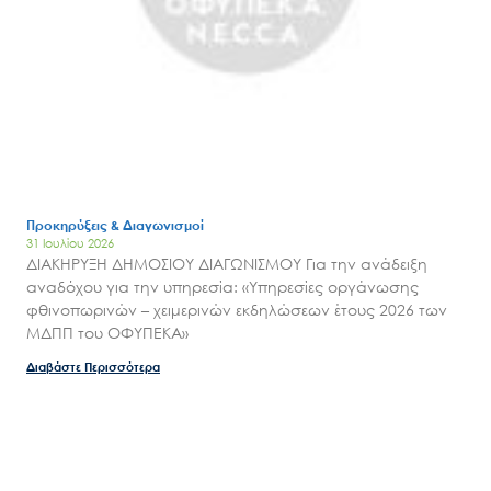
Search
for:
Ο.ΦΥ.ΠΕ.Κ.Α.
Νέα – Δημοσιότητα
Άξονες δράσης
Μ.Δ.Π.Π.
Έργα
Εισιτήρια
Προκηρύξεις & Διαγωνισμοί
31 Ιουλίου 2026
Επικοινωνία
ΔΙΑΚΗΡΥΞΗ ΔΗΜΟΣΙΟΥ ΔΙΑΓΩΝΙΣΜΟΥ Για την ανάδειξη
αναδόχου για την υπηρεσία: «Υπηρεσίες οργάνωσης
φθινοπωρινών – χειμερινών εκδηλώσεων έτους 2026 των
ΜΔΠΠ του ΟΦΥΠΕΚΑ»
Διαβάστε Περισσότερα