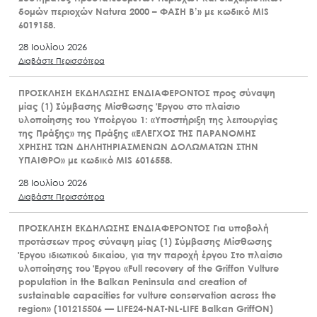
δομών περιοχών Natura 2000 – ΦΑΣΗ Β’» με κωδικό MIS
6019158.
28 Ιουλίου 2026
Διαβάστε Περισσότερα
ΠΡΟΣΚΛΗΣΗ ΕΚΔΗΛΩΣΗΣ ΕΝΔΙΑΦΕΡΟΝΤΟΣ προς σύναψη
μίας (1) Σύμβασης Μίσθωσης Έργου στο πλαίσιο
υλοποίησης του Υποέργου 1: «Υποστήριξη της λειτουργίας
της Πράξης» της Πράξης «ΕΛΕΓΧΟΣ ΤΗΣ ΠΑΡΑΝΟΜΗΣ
ΧΡΗΣΗΣ ΤΩΝ ΔΗΛΗΤΗΡΙΑΣΜΕΝΩΝ ΔΟΛΩΜΑΤΩΝ ΣΤΗΝ
ΥΠΑΙΘΡΟ» με κωδικό MIS 6016558.
28 Ιουλίου 2026
Διαβάστε Περισσότερα
ΠΡΟΣΚΛΗΣΗ ΕΚΔΗΛΩΣΗΣ ΕΝΔΙΑΦΕΡΟΝΤΟΣ Για υποβολή
προτάσεων προς σύναψη μίας (1) Σύμβασης Μίσθωσης
Έργου ιδιωτικού δικαίου, για την παροχή έργου Στο πλαίσιο
υλοποίησης του Έργου «Full recovery of the Griffon Vulture
population in the Balkan Peninsula and creation of
sustainable capacities for vulture conservation across the
region» (101215506 — LIFE24-NAT-NL-LIFE Balkan GriffON)