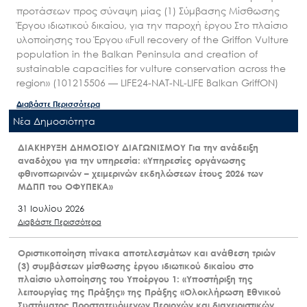
προτάσεων προς σύναψη μίας (1) Σύμβασης Μίσθωσης
Έργου ιδιωτικού δικαίου, για την παροχή έργου Στο πλαίσιο
υλοποίησης του Έργου «Full recovery of the Griffon Vulture
population in the Balkan Peninsula and creation of
sustainable capacities for vulture conservation across the
region» (101215506 — LIFE24-NAT-NL-LIFE Balkan GriffON)
Διαβάστε Περισσότερα
Nέα Δημοσιότητα
ΔΙΑΚΗΡΥΞΗ ΔΗΜΟΣΙΟΥ ΔΙΑΓΩΝΙΣΜΟΥ Για την ανάδειξη
αναδόχου για την υπηρεσία: «Υπηρεσίες οργάνωσης
φθινοπωρινών – χειμερινών εκδηλώσεων έτους 2026 των
ΜΔΠΠ του ΟΦΥΠΕΚΑ»
31 Ιουλίου 2026
Διαβάστε Περισσότερα
Οριστικοποίηση πίνακα αποτελεσμάτων και ανάθεση τριών
(3) συμβάσεων μίσθωσης έργου ιδιωτικού δικαίου στο
πλαίσιο υλοποίησης του Υποέργου 1: «Υποστήριξη της
λειτουργίας της Πράξης» της Πράξης «Ολοκλήρωση Εθνικού
Συστήματος Προστατευόμενων Περιοχών και διαχειριστικών