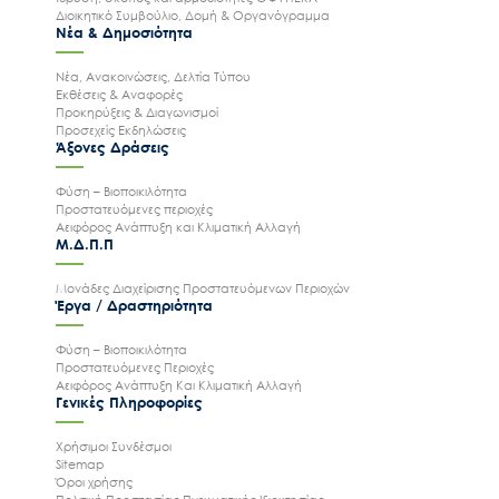
Διοικητικό Συμβούλιο, Δομή & Οργανόγραμμα
Νέα & Δημοσιότητα
Νέα, Ανακοινώσεις, Δελτία Τύπου
Εκθέσεις & Αναφορές
Προκηρύξεις & Διαγωνισμοί
Προσεχείς Εκδηλώσεις
Άξονες Δράσεις
Φύση – Βιοποικιλότητα
Προστατευόμενες περιοχές
Αειφόρος Ανάπτυξη και Κλιματική Αλλαγή
Μ.Δ.Π.Π
Μονάδες Διαχείρισης Προστατευόμενων Περιοχών
Έργα / Δραστηριότητα
Φύση – Βιοποικιλότητα
Προστατευόμενες Περιοχές
Αειφόρος Ανάπτυξη Και Κλιματική Αλλαγή
Γενικές Πληροφορίες
Χρήσιμοι Συνδέσμοι
Sitemap
Όροι χρήσης