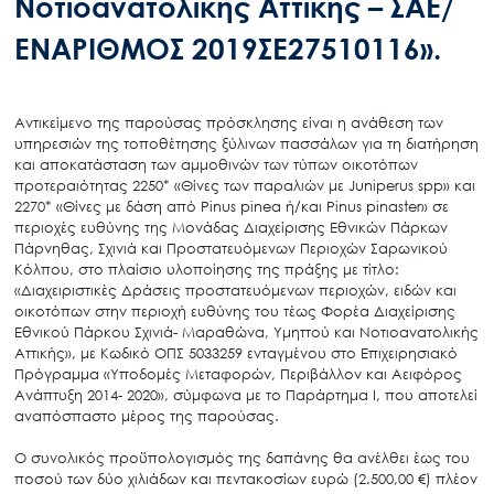
Νοτιοανατολικής Αττικής – ΣΑΕ/
ΕΝΑΡΙΘΜΟΣ 2019ΣΕ27510116».
Αντικείμενο της παρούσας πρόσκλησης είναι η ανάθεση των
υπηρεσιών της τοποθέτησης ξύλινων πασσάλων για τη διατήρηση
και αποκατάσταση των αμμοθινών των τύπων οικοτόπων
προτεραιότητας 2250* «Θίνες των παραλιών με Juniperus spp» και
2270* «Θίνες με δάση από Pinus pinea ή/και Pinus pinaster» σε
περιοχές ευθύνης της Μονάδας Διαχείρισης Εθνικών Πάρκων
Πάρνηθας, Σχινιά και Προστατευόμενων Περιοχών Σαρωνικού
Κόλπου, στο πλαίσιο υλοποίησης της πράξης με τίτλο:
«Διαχειριστικές Δράσεις προστατευόμενων περιοχών, ειδών και
οικοτόπων στην περιοχή ευθύνης του τέως Φορέα Διαχείρισης
Εθνικού Πάρκου Σχινιά- Μαραθώνα, Υμηττού και Νοτιοανατολικής
Αττικής», με Κωδικό ΟΠΣ 5033259 ενταγμένου στο Επιχειρησιακό
Πρόγραμμα «Υποδομές Μεταφορών, Περιβάλλον και Αειφόρος
Ανάπτυξη 2014- 2020», σύμφωνα με το Παράρτημα Ι, που αποτελεί
αναπόσπαστο μέρος της παρούσας.
Ο συνολικός προϋπολογισμός της δαπάνης θα ανέλθει έως του
ποσού των δύο χιλιάδων και πεντακοσίων ευρώ (2.500,00 €) πλέον