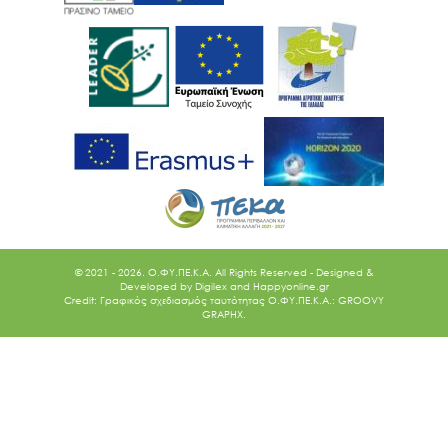
© 2021 - 2026. O.ΦΥ.ΠΕ.Κ.Α. All Rights Reserved - Designed &
Developed by
Digilex
and
Happyonline.gr
Credit: Γραφικός σχεδιασμός ταυτότητας Ο.ΦΥ.ΠΕ.Κ.Α.: GROOVY
GRAPHX.