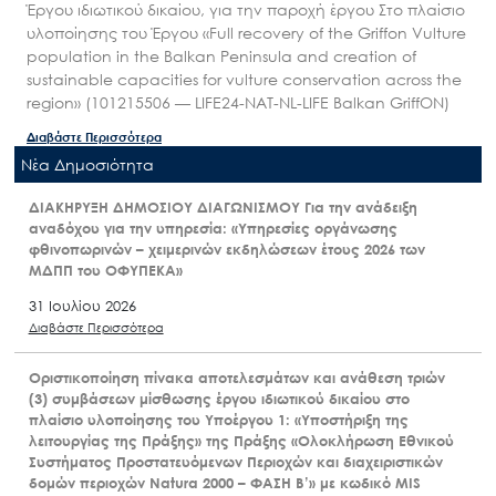
Έργου ιδιωτικού δικαίου, για την παροχή έργου Στο πλαίσιο
υλοποίησης του Έργου «Full recovery of the Griffon Vulture
population in the Balkan Peninsula and creation of
sustainable capacities for vulture conservation across the
region» (101215506 — LIFE24-NAT-NL-LIFE Balkan GriffON)
Διαβάστε Περισσότερα
Nέα Δημοσιότητα
ΔΙΑΚΗΡΥΞΗ ΔΗΜΟΣΙΟΥ ΔΙΑΓΩΝΙΣΜΟΥ Για την ανάδειξη
αναδόχου για την υπηρεσία: «Υπηρεσίες οργάνωσης
φθινοπωρινών – χειμερινών εκδηλώσεων έτους 2026 των
ΜΔΠΠ του ΟΦΥΠΕΚΑ»
31 Ιουλίου 2026
Διαβάστε Περισσότερα
Οριστικοποίηση πίνακα αποτελεσμάτων και ανάθεση τριών
(3) συμβάσεων μίσθωσης έργου ιδιωτικού δικαίου στο
πλαίσιο υλοποίησης του Υποέργου 1: «Υποστήριξη της
λειτουργίας της Πράξης» της Πράξης «Ολοκλήρωση Εθνικού
Συστήματος Προστατευόμενων Περιοχών και διαχειριστικών
δομών περιοχών Natura 2000 – ΦΑΣΗ Β’» με κωδικό MIS