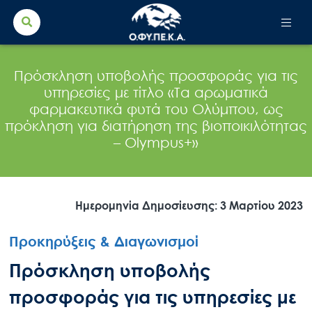
Search Button
Search
for:
Πρόσκληση υποβολής προσφοράς για τις
υπηρεσίες με τίτλο «Τα αρωματικά
φαρμακευτικά φυτά του Ολύμπου, ως
πρόκληση για διατήρηση της βιοποικιλότητας
– Olympus+»
Ημερομηνία Δημοσίευσης: 3 Μαρτίου 2023
Προκηρύξεις & Διαγωνισμοί
Πρόσκληση υποβολής
προσφοράς για τις υπηρεσίες με