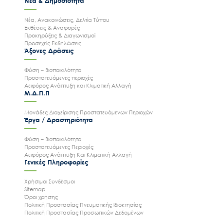
Νέα & Δημοσιότητα
Νέα, Ανακοινώσεις, Δελτία Τύπου
Εκθέσεις & Αναφορές
Προκηρύξεις & Διαγωνισμοί
Προσεχείς Εκδηλώσεις
Άξονες Δράσεις
Φύση – Βιοποικιλότητα
Προστατευόμενες περιοχές
Αειφόρος Ανάπτυξη και Κλιματική Αλλαγή
Μ.Δ.Π.Π
Μονάδες Διαχείρισης Προστατευόμενων Περιοχών
Έργα / Δραστηριότητα
Φύση – Βιοποικιλότητα
Προστατευόμενες Περιοχές
Αειφόρος Ανάπτυξη Και Κλιματική Αλλαγή
Γενικές Πληροφορίες
Χρήσιμοι Συνδέσμοι
Sitemap
Όροι χρήσης
Πολιτική Προστασίας Πνευματικής Ιδιοκτησίας
Πολιτική Προστασίας Προσωπικών Δεδομένων