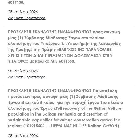
6019158.
28 Ιουλίου 2026
Διαβάστε Περισσότερα
ΠΡΟΣΚΛΗΣΗ ΕΚΔΗΛΩΣΗΣ ΕΝΔΙΑΦΕΡΟΝΤΟΣ προς σύναψη
μίας (1) Σύμβασης Μίσθωσης Έργου στο πλαίσιο
υλοποίησης του Υποέργου 1: «Υποστήριξη της λειτουργίας
της Πράξης» της Πράξης «ΕΛΕΓΧΟΣ ΤΗΣ ΠΑΡΑΝΟΜΗΣ
ΧΡΗΣΗΣ ΤΩΝ ΔΗΛΗΤΗΡΙΑΣΜΕΝΩΝ ΔΟΛΩΜΑΤΩΝ ΣΤΗΝ
ΥΠΑΙΘΡΟ» με κωδικό MIS 6016558.
28 Ιουλίου 2026
Διαβάστε Περισσότερα
ΠΡΟΣΚΛΗΣΗ ΕΚΔΗΛΩΣΗΣ ΕΝΔΙΑΦΕΡΟΝΤΟΣ Για υποβολή
προτάσεων προς σύναψη μίας (1) Σύμβασης Μίσθωσης
Έργου ιδιωτικού δικαίου, για την παροχή έργου Στο πλαίσιο
υλοποίησης του Έργου «Full recovery of the Griffon Vulture
population in the Balkan Peninsula and creation of
sustainable capacities for vulture conservation across the
region» (101215506 — LIFE24-NAT-NL-LIFE Balkan GriffON)
28 Ιουλίου 2026