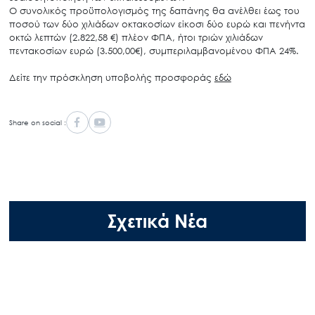
Ο συνολικός προϋπολογισμός της δαπάνης θα ανέλθει έως του
ποσού των δύο χιλιάδων οκτακοσίων είκοσι δύο ευρώ και πενήντα
οκτώ λεπτών (2.822,58 €) πλέον ΦΠΑ, ήτοι τριών χιλιάδων
πεντακοσίων ευρώ (3.500,00€), συμπεριλαμβανομένου ΦΠΑ 24%.
Δείτε την πρόσκληση υποβολής προσφοράς
εδώ
Share on social :
Σχετικά Νέα