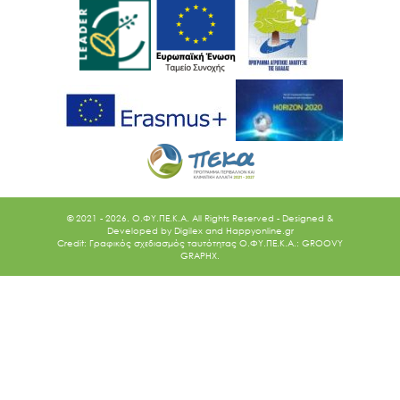
© 2021 - 2026. O.ΦΥ.ΠΕ.Κ.Α. All Rights Reserved - Designed &
Developed by
Digilex
and
Happyonline.gr
Credit: Γραφικός σχεδιασμός ταυτότητας Ο.ΦΥ.ΠΕ.Κ.Α.: GROOVY
GRAPHX.