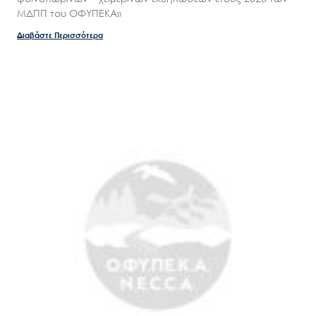
ΜΔΠΠ του ΟΦΥΠΕΚΑ»
Διαβάστε Περισσότερα
Search
for:
Ο.ΦΥ.ΠΕ.Κ.Α.
Νέα – Δημοσιότητα
Άξονες δράσης
Μ.Δ.Π.Π.
Έργα