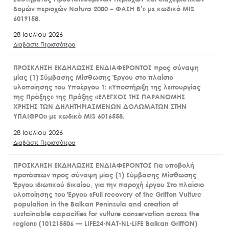
δομών περιοχών Natura 2000 – ΦΑΣΗ Β’» με κωδικό MIS
6019158.
28 Ιουλίου 2026
Διαβάστε Περισσότερα
ΠΡΟΣΚΛΗΣΗ ΕΚΔΗΛΩΣΗΣ ΕΝΔΙΑΦΕΡΟΝΤΟΣ προς σύναψη
μίας (1) Σύμβασης Μίσθωσης Έργου στο πλαίσιο
υλοποίησης του Υποέργου 1: «Υποστήριξη της λειτουργίας
της Πράξης» της Πράξης «ΕΛΕΓΧΟΣ ΤΗΣ ΠΑΡΑΝΟΜΗΣ
ΧΡΗΣΗΣ ΤΩΝ ΔΗΛΗΤΗΡΙΑΣΜΕΝΩΝ ΔΟΛΩΜΑΤΩΝ ΣΤΗΝ
ΥΠΑΙΘΡΟ» με κωδικό MIS 6016558.
28 Ιουλίου 2026
Διαβάστε Περισσότερα
ΠΡΟΣΚΛΗΣΗ ΕΚΔΗΛΩΣΗΣ ΕΝΔΙΑΦΕΡΟΝΤΟΣ Για υποβολή
προτάσεων προς σύναψη μίας (1) Σύμβασης Μίσθωσης
Έργου ιδιωτικού δικαίου, για την παροχή έργου Στο πλαίσιο
υλοποίησης του Έργου «Full recovery of the Griffon Vulture
population in the Balkan Peninsula and creation of
sustainable capacities for vulture conservation across the
region» (101215506 — LIFE24-NAT-NL-LIFE Balkan GriffON)