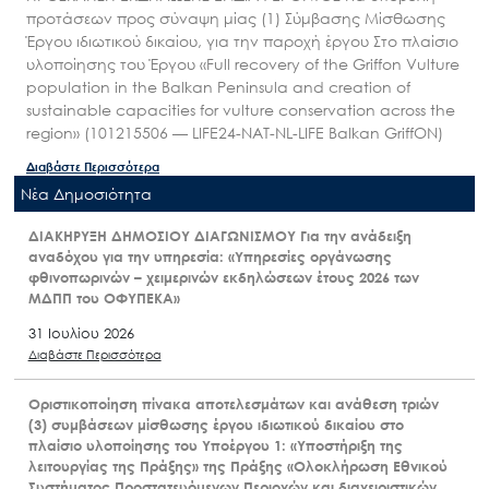
προτάσεων προς σύναψη μίας (1) Σύμβασης Μίσθωσης
Έργου ιδιωτικού δικαίου, για την παροχή έργου Στο πλαίσιο
υλοποίησης του Έργου «Full recovery of the Griffon Vulture
population in the Balkan Peninsula and creation of
sustainable capacities for vulture conservation across the
region» (101215506 — LIFE24-NAT-NL-LIFE Balkan GriffON)
Διαβάστε Περισσότερα
Nέα Δημοσιότητα
ΔΙΑΚΗΡΥΞΗ ΔΗΜΟΣΙΟΥ ΔΙΑΓΩΝΙΣΜΟΥ Για την ανάδειξη
αναδόχου για την υπηρεσία: «Υπηρεσίες οργάνωσης
φθινοπωρινών – χειμερινών εκδηλώσεων έτους 2026 των
ΜΔΠΠ του ΟΦΥΠΕΚΑ»
31 Ιουλίου 2026
Διαβάστε Περισσότερα
Οριστικοποίηση πίνακα αποτελεσμάτων και ανάθεση τριών
(3) συμβάσεων μίσθωσης έργου ιδιωτικού δικαίου στο
πλαίσιο υλοποίησης του Υποέργου 1: «Υποστήριξη της
λειτουργίας της Πράξης» της Πράξης «Ολοκλήρωση Εθνικού
Συστήματος Προστατευόμενων Περιοχών και διαχειριστικών