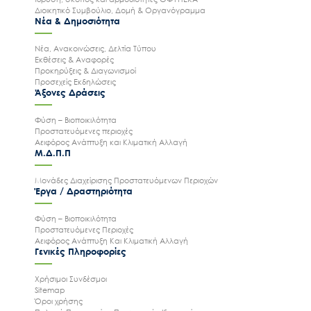
Διοικητικό Συμβούλιο, Δομή & Οργανόγραμμα
Νέα & Δημοσιότητα
Νέα, Ανακοινώσεις, Δελτία Τύπου
Εκθέσεις & Αναφορές
Προκηρύξεις & Διαγωνισμοί
Προσεχείς Εκδηλώσεις
Άξονες Δράσεις
Φύση – Βιοποικιλότητα
Προστατευόμενες περιοχές
Αειφόρος Ανάπτυξη και Κλιματική Αλλαγή
Μ.Δ.Π.Π
Μονάδες Διαχείρισης Προστατευόμενων Περιοχών
Έργα / Δραστηριότητα
Φύση – Βιοποικιλότητα
Προστατευόμενες Περιοχές
Αειφόρος Ανάπτυξη Και Κλιματική Αλλαγή
Γενικές Πληροφορίες
Χρήσιμοι Συνδέσμοι
Sitemap
Όροι χρήσης