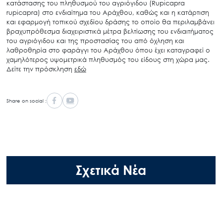
κατάστασης του
πληθυσμού του αγριόγιδου
(Rupicapra
rupicapra)
στο ενδιαίτημα του Αράχθου, καθώς και η
κατάρτιση
και εφαρμογή τοπικού σχεδίου δράσης το οποίο θα περιλαμβάνει
βραχυπρόθεσμα
διαχειριστικά μέτρα βελτίωσης του ενδιαιτήματος
του αγριόγιδου και της προστασίας του από
όχληση και
λαθροθηρία στο φαράγγι του Αράχθου όπου έχει καταγραφεί ο
χαμηλότερος
υψομετρικά πληθυσμός του είδους στη χώρα μας.
Δείτε την πρόσκληση
εδώ
Share on social :
Σχετικά Νέα