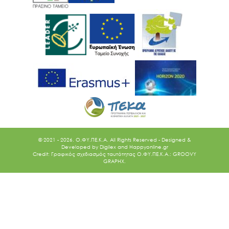
© 2021 - 2026. O.ΦΥ.ΠΕ.Κ.Α. All Rights Reserved - Designed &
Developed by
Digilex
and
Happyonline.gr
Credit: Γραφικός σχεδιασμός ταυτότητας Ο.ΦΥ.ΠΕ.Κ.Α.: GROOVY
GRAPHX.