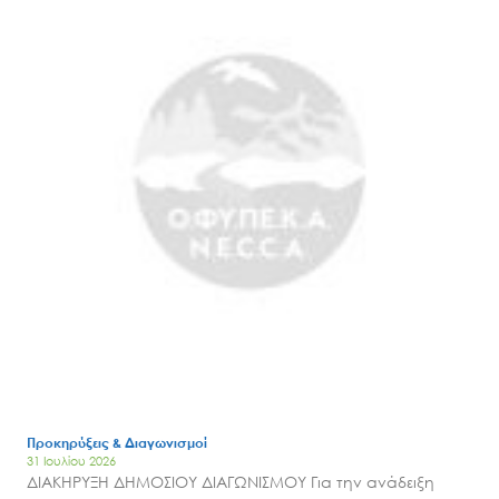
Search
Προκηρύξεις & Διαγωνισμοί
for:
31 Ιουλίου 2026
Ο.ΦΥ.ΠΕ.Κ.Α.
ΔΙΑΚΗΡΥΞΗ ΔΗΜΟΣΙΟΥ ΔΙΑΓΩΝΙΣΜΟΥ Για την ανάδειξη