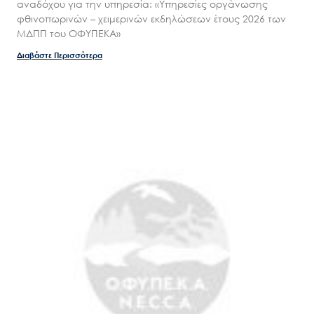
αναδόχου για την υπηρεσία: «Υπηρεσίες οργάνωσης
Νέα – Δημοσιότητα
φθινοπωρινών – χειμερινών εκδηλώσεων έτους 2026 των
Άξονες δράσης
ΜΔΠΠ του ΟΦΥΠΕΚΑ»
Μ.Δ.Π.Π.
Διαβάστε Περισσότερα
Έργα
Εισιτήρια
Επικοινωνία