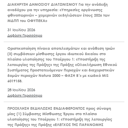
ΔΙΑΚΗΡΥΞΗ ΔΗΜΟΣΙΟΥ ΔΙΑΓΩΝΙΣΜΟΥ Για την ανάδειξη
αναδόχου για την υπηρεσία: «Υπηρεσίες οργάνωσης
φθινοπωρινών – χειμερινών εκδηλώσεων έτους 2026 των
ΜΔΠΠ του ΟΦΥΠΕΚΑ»
31 Ιουλίου 2026
Διαβάστε Περισσότερα
Οριστικοποίηση πίνακα αποτελεσμάτων και ανάθεση τριών
(3) συμβάσεων μίσθωσης έργου ιδιωτικού δικαίου στο
πλαίσιο υλοποίησης του Υποέργου 1: «Υποστήριξη της
λειτουργίας της Πράξης» της Πράξης «Ολοκλήρωση Εθνικού
Συστήματος Προστατευόμενων Περιοχών και διαχειριστικών
δομών περιοχών Natura 2000 – ΦΑΣΗ Β’» με κωδικό MIS
6019158.
28 Ιουλίου 2026
Διαβάστε Περισσότερα
ΠΡΟΣΚΛΗΣΗ ΕΚΔΗΛΩΣΗΣ ΕΝΔΙΑΦΕΡΟΝΤΟΣ προς σύναψη
μίας (1) Σύμβασης Μίσθωσης Έργου στο πλαίσιο
υλοποίησης του Υποέργου 1: «Υποστήριξη της λειτουργίας
της Πράξης» της Πράξης «ΕΛΕΓΧΟΣ ΤΗΣ ΠΑΡΑΝΟΜΗΣ