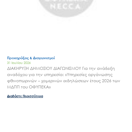
Search
for:
Ο.ΦΥ.ΠΕ.Κ.Α.
Νέα – Δημοσιότητα
Άξονες δράσης
Μ.Δ.Π.Π.
Έργα
Προκηρύξεις & Διαγωνισμοί
Εισιτήρια
31 Ιουλίου 2026
ΔΙΑΚΗΡΥΞΗ ΔΗΜΟΣΙΟΥ ΔΙΑΓΩΝΙΣΜΟΥ Για την ανάδειξη
Επικοινωνία
αναδόχου για την υπηρεσία: «Υπηρεσίες οργάνωσης
φθινοπωρινών – χειμερινών εκδηλώσεων έτους 2026 των
ΜΔΠΠ του ΟΦΥΠΕΚΑ»
Διαβάστε Περισσότερα