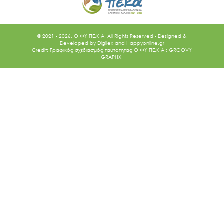
© 2021 - 2026. O.ΦΥ.ΠΕ.Κ.Α. All Rights Reserved - Designed &
Developed by
Digilex
and
Happyonline.gr
Credit: Γραφικός σχεδιασμός ταυτότητας Ο.ΦΥ.ΠΕ.Κ.Α.: GROOVY
GRAPHX.