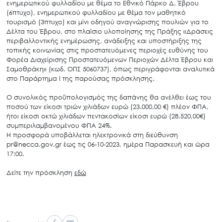
ενημερωτικού
φυλλαδίου
με
θέμα
το
Εθνικό
Πάρκο
Δ.
Έβρου
(6πτυχο),
ενημερωτικού
φυλλαδίου
με
θέμα
τον
μαθητικό
τουρισμό
(3πτυχο)
και
μίνι
οδηγού
αναγνώρισης
πουλιών
για
το
Δέλτα
του
Έβρου,
στο
πλαίσιο
υλοποίησης
της
Πράξης
«Δράσεις
περιβαλλοντικής
ενημέρωσης,
ανάδειξης
και
υποστήριξης
της
τοπικής
κοινωνίας
στις
προστατευόμενες
περιοχές
ευθύνης
του
Φορέα
Διαχείρισης
Προστατευόμενων
Περιοχών
Δέλτα
Έβρου
και
Σαμοθράκη»
(κωδ.
ΟΠΣ
5060737),
όπως
περιγράφονται
αναλυτικά
στο
Παράρτημα
Ι
της
παρούσας
πρόσκλησης.
Ο
συνολικός
προϋπολογισμός
της
δαπάνης
θα
ανέλθει
έως
του
ποσού
των
είκοσι
τριών
χιλιάδων
ευρώ
(23.000,00
€)
πλέον
ΦΠΑ,
ήτοι
είκοσι
οκτώ
χιλιάδων
πεντακοσίων
είκοσι
ευρώ
(28.520,00€)
συμπεριλαμβανομένου
ΦΠΑ
24%.
Η
προσφορά
υποβάλλεται
ηλεκτρονικά
στη
διεύθυνση
pr@necca.gov.gr
έως
τις
06-10-2023,
ημέρα
Παρασκευή
και
ώρα
17:00.
Δείτε την πρόσκληση
εδώ