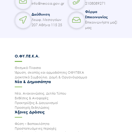
info@necca.gov.gr
2108089271
Φόρμα
Διεύθυνση
Επικοινωνίας
Λεωφ. Μεσογείων
Επικοινωνήστε μαζί
207 Αθήνα 115 25
μας
Ο.ΦΥ.ΠΕ.Κ.Α.
Θεσμικό Πλαισιο
Ίδρυση, σκοπός και αρμοδιότητες ΟΦΥΠΕΚΑ
Διοικητικό Συμβούλιο, Δομή & Οργανόγραμμα
Νέα & Δημοσιότητα
Νέα, Ανακοινώσεις, Δελτία Τύπου
Εκθέσεις & Αναφορές
Προκηρύξεις & Διαγωνισμοί
Προσεχείς Εκδηλώσεις
Άξονες Δράσεις
Φύση – Βιοποικιλότητα
Προστατευόμενες περιοχές