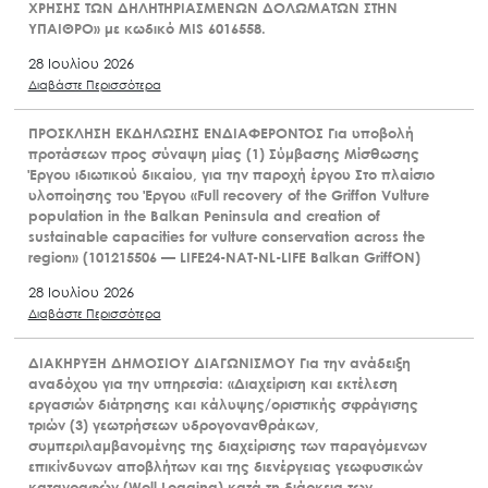
ΧΡΗΣΗΣ ΤΩΝ ΔΗΛΗΤΗΡΙΑΣΜΕΝΩΝ ΔΟΛΩΜΑΤΩΝ ΣΤΗΝ
ΥΠΑΙΘΡΟ» με κωδικό MIS 6016558.
28 Ιουλίου 2026
Διαβάστε Περισσότερα
ΠΡΟΣΚΛΗΣΗ ΕΚΔΗΛΩΣΗΣ ΕΝΔΙΑΦΕΡΟΝΤΟΣ Για υποβολή
προτάσεων προς σύναψη μίας (1) Σύμβασης Μίσθωσης
Έργου ιδιωτικού δικαίου, για την παροχή έργου Στο πλαίσιο
υλοποίησης του Έργου «Full recovery of the Griffon Vulture
population in the Balkan Peninsula and creation of
sustainable capacities for vulture conservation across the
region» (101215506 — LIFE24-NAT-NL-LIFE Balkan GriffON)
28 Ιουλίου 2026
Διαβάστε Περισσότερα
ΔΙΑΚΗΡΥΞΗ ΔΗΜΟΣΙΟΥ ΔΙΑΓΩΝΙΣΜΟΥ Για την ανάδειξη
αναδόχου για την υπηρεσία: «Διαχείριση και εκτέλεση
εργασιών διάτρησης και κάλυψης/οριστικής σφράγισης
τριών (3) γεωτρήσεων υδρογονανθράκων,
συμπεριλαμβανομένης της διαχείρισης των παραγόμενων
επικίνδυνων αποβλήτων και της διενέργειας γεωφυσικών
καταγραφών (Well Logging) κατά τη διάρκεια των