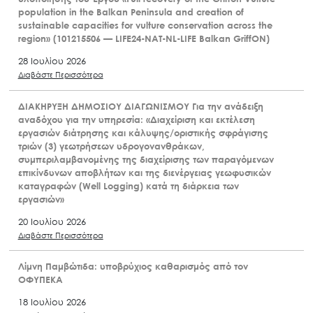
population in the Balkan Peninsula and creation of
sustainable capacities for vulture conservation across the
region» (101215506 — LIFE24-NAT-NL-LIFE Balkan GriffON)
28 Ιουλίου 2026
Διαβάστε Περισσότερα
ΔΙΑΚΗΡΥΞΗ ΔΗΜΟΣΙΟΥ ΔΙΑΓΩΝΙΣΜΟΥ Για την ανάδειξη
αναδόχου για την υπηρεσία: «Διαχείριση και εκτέλεση
εργασιών διάτρησης και κάλυψης/οριστικής σφράγισης
τριών (3) γεωτρήσεων υδρογονανθράκων,
συμπεριλαμβανομένης της διαχείρισης των παραγόμενων
επικίνδυνων αποβλήτων και της διενέργειας γεωφυσικών
καταγραφών (Well Logging) κατά τη διάρκεια των
εργασιών»
20 Ιουλίου 2026
Διαβάστε Περισσότερα
Λίμνη Παμβώτιδα: υποβρύχιος καθαρισμός από τον
ΟΦΥΠΕΚΑ
18 Ιουλίου 2026