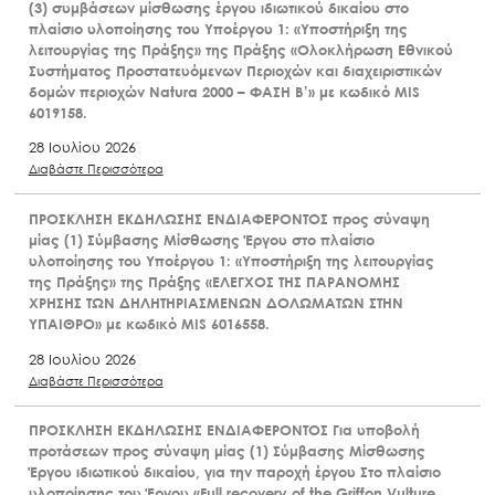
(3) συμβάσεων μίσθωσης έργου ιδιωτικού δικαίου στο
πλαίσιο υλοποίησης του Υποέργου 1: «Υποστήριξη της
λειτουργίας της Πράξης» της Πράξης «Ολοκλήρωση Εθνικού
Συστήματος Προστατευόμενων Περιοχών και διαχειριστικών
δομών περιοχών Natura 2000 – ΦΑΣΗ Β’» με κωδικό MIS
6019158.
28 Ιουλίου 2026
Διαβάστε Περισσότερα
ΠΡΟΣΚΛΗΣΗ ΕΚΔΗΛΩΣΗΣ ΕΝΔΙΑΦΕΡΟΝΤΟΣ προς σύναψη
μίας (1) Σύμβασης Μίσθωσης Έργου στο πλαίσιο
υλοποίησης του Υποέργου 1: «Υποστήριξη της λειτουργίας
της Πράξης» της Πράξης «ΕΛΕΓΧΟΣ ΤΗΣ ΠΑΡΑΝΟΜΗΣ
ΧΡΗΣΗΣ ΤΩΝ ΔΗΛΗΤΗΡΙΑΣΜΕΝΩΝ ΔΟΛΩΜΑΤΩΝ ΣΤΗΝ
ΥΠΑΙΘΡΟ» με κωδικό MIS 6016558.
28 Ιουλίου 2026
Διαβάστε Περισσότερα
ΠΡΟΣΚΛΗΣΗ ΕΚΔΗΛΩΣΗΣ ΕΝΔΙΑΦΕΡΟΝΤΟΣ Για υποβολή
προτάσεων προς σύναψη μίας (1) Σύμβασης Μίσθωσης
Έργου ιδιωτικού δικαίου, για την παροχή έργου Στο πλαίσιο
υλοποίησης του Έργου «Full recovery of the Griffon Vulture