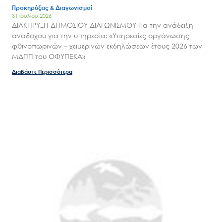
Προκηρύξεις & Διαγωνισμοί
31 Ιουλίου 2026
ΔΙΑΚΗΡΥΞΗ ΔΗΜΟΣΙΟΥ ΔΙΑΓΩΝΙΣΜΟΥ Για την ανάδειξη
αναδόχου για την υπηρεσία: «Υπηρεσίες οργάνωσης
φθινοπωρινών – χειμερινών εκδηλώσεων έτους 2026 των
ΜΔΠΠ του ΟΦΥΠΕΚΑ»
Διαβάστε Περισσότερα
Search
for:
Ο.ΦΥ.ΠΕ.Κ.Α.
Νέα – Δημοσιότητα
Άξονες δράσης
Μ.Δ.Π.Π.