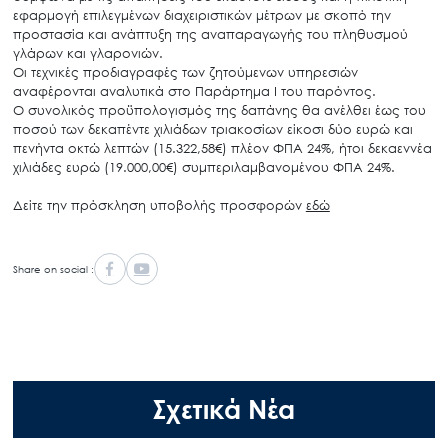
εφαρμογή
επιλεγμένων
διαχειριστικών
μέτρων
με
σκοπό
την
προστασία
και
ανάπτυξη
της
αναπαραγωγής
του
πληθυσμού
γλάρων
και
γλαρονιών.
Οι
τεχνικές
προδιαγραφές
των
ζητούμενων
υπηρεσιών
αναφέρονται
αναλυτικά
στο
Παράρτημα
Ι
του
παρόντος.
Ο
συνολικός
προϋπολογισμός
της
δαπάνης
θα
ανέλθει
έως
του
ποσού
των
δεκαπέντε
χιλιάδων
τριακοσίων είκοσι δύο ευρώ και
πενήντα οκτώ λεπτών (15.322,58€) πλέον ΦΠΑ 24%, ήτοι δεκαεννέα
χιλιάδες ευρώ (19.000,00€) συμπεριλαμβανομένου ΦΠΑ 24%.
Δείτε την πρόσκληση υποβολής προσφορών
εδώ
Share on social :
Σχετικά Νέα