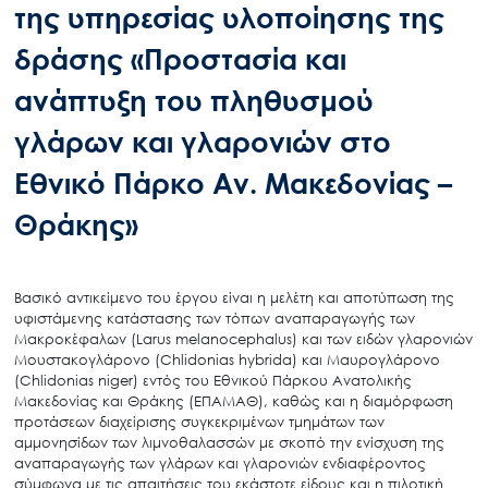
της υπηρεσίας υλοποίησης της
δράσης «Προστασία και
ανάπτυξη του πληθυσμού
γλάρων και γλαρονιών στο
Εθνικό Πάρκο Αν. Μακεδονίας –
Θράκης»
Βασικό
αντικείμενο
του
έργου
είναι
η
μελέτη
και
αποτύπωση
της
υφιστάμενης
κατάστασης
των
τόπων
αναπαραγωγής
των
Μακροκέφαλων
(Larus melanocephalus
)
και
των
ειδών
γλαρονιών
Μουστακογλάρονο
(
Chlidonias hybrida
)
και
Μαυρογλάρονο
(
Chlidonias niger
)
εντός
του
Εθνικού
Πάρκου
Ανατολικής
Μακεδονίας
και
Θράκης
(ΕΠΑΜΑΘ),
καθώς
και
η
διαμόρφωση
προτάσεων
διαχείρισης
συγκεκριμένων
τμημάτων
των
αμμονησίδων
των
λιμνοθαλασσών
με
σκοπό
την
ενίσχυση
της
αναπαραγωγής
των
γλάρων
και
γλαρονιών
ενδιαφέροντος
σύμφωνα
με
τις
απαιτήσεις
του
εκάστοτε
είδους
και
η
πιλοτική