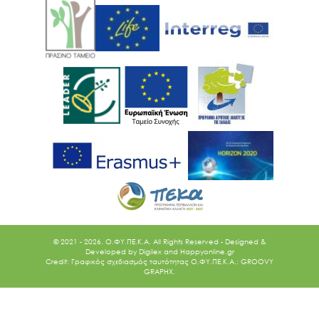
© 2021 - 2026. O.ΦΥ.ΠΕ.Κ.Α. All Rights Reserved - Designed &
Developed by
Digilex
and
Happyonline.gr
Credit: Γραφικός σχεδιασμός ταυτότητας Ο.ΦΥ.ΠΕ.Κ.Α.: GROOVY
GRAPHX.