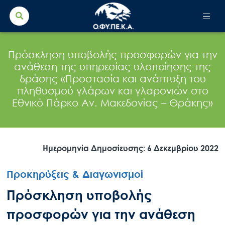
Search Button
Search
for:
Πρόσκληση υποβολής προσφορών για την
ανάθεση της υπηρεσίας υλοποίησης της
δράσης «Προστασία και ανάπτυξη του
πληθυσμού γλάρων και γλαρονιών στο
Εθνικό Πάρκο Αν. Μακεδονίας – Θράκης»
Ημερομηνία Δημοσίευσης: 6 Δεκεμβρίου 2022
Προκηρύξεις & Διαγωνισμοί
Πρόσκληση υποβολής
προσφορών για την ανάθεση