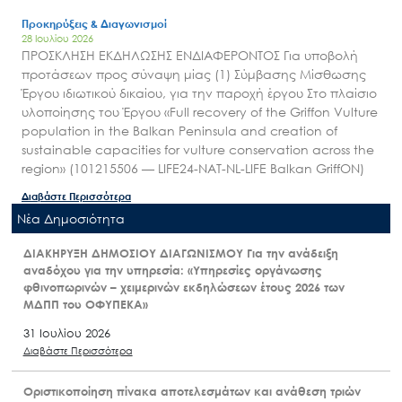
Προκηρύξεις & Διαγωνισμοί
28 Ιουλίου 2026
ΠΡΟΣΚΛΗΣΗ ΕΚΔΗΛΩΣΗΣ ΕΝΔΙΑΦΕΡΟΝΤΟΣ Για υποβολή
προτάσεων προς σύναψη μίας (1) Σύμβασης Μίσθωσης
Έργου ιδιωτικού δικαίου, για την παροχή έργου Στο πλαίσιο
υλοποίησης του Έργου «Full recovery of the Griffon Vulture
population in the Balkan Peninsula and creation of
sustainable capacities for vulture conservation across the
region» (101215506 — LIFE24-NAT-NL-LIFE Balkan GriffON)
Διαβάστε Περισσότερα
Nέα Δημοσιότητα
ΔΙΑΚΗΡΥΞΗ ΔΗΜΟΣΙΟΥ ΔΙΑΓΩΝΙΣΜΟΥ Για την ανάδειξη
αναδόχου για την υπηρεσία: «Υπηρεσίες οργάνωσης
φθινοπωρινών – χειμερινών εκδηλώσεων έτους 2026 των
ΜΔΠΠ του ΟΦΥΠΕΚΑ»
31 Ιουλίου 2026
Διαβάστε Περισσότερα
Οριστικοποίηση πίνακα αποτελεσμάτων και ανάθεση τριών