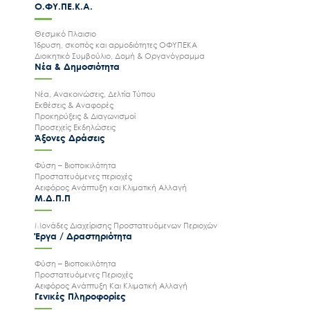
Ο.ΦΥ.ΠΕ.Κ.Α.
Θεσμικό Πλαισιο
Ίδρυση, σκοπός και αρμοδιότητες ΟΦΥΠΕΚΑ
Διοικητικό Συμβούλιο, Δομή & Οργανόγραμμα
Νέα & Δημοσιότητα
Νέα, Ανακοινώσεις, Δελτία Τύπου
Εκθέσεις & Αναφορές
Προκηρύξεις & Διαγωνισμοί
Προσεχείς Εκδηλώσεις
Άξονες Δράσεις
Φύση – Βιοποικιλότητα
Προστατευόμενες περιοχές
Αειφόρος Ανάπτυξη και Κλιματική Αλλαγή
Μ.Δ.Π.Π
Μονάδες Διαχείρισης Προστατευόμενων Περιοχών
Έργα / Δραστηριότητα
Φύση – Βιοποικιλότητα
Προστατευόμενες Περιοχές
Αειφόρος Ανάπτυξη Και Κλιματική Αλλαγή
Γενικές Πληροφορίες