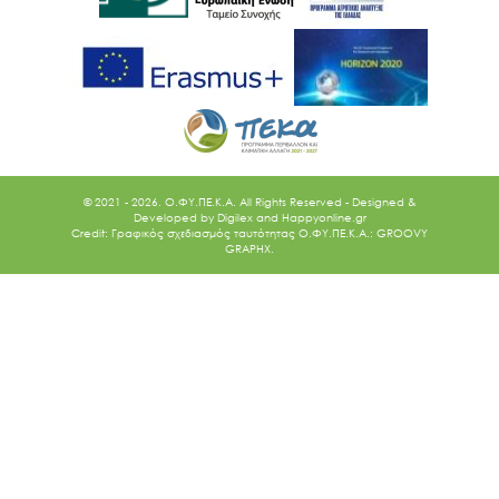
© 2021 - 2026. O.ΦΥ.ΠΕ.Κ.Α. All Rights Reserved - Designed &
Developed by
Digilex
and
Happyonline.gr
Credit: Γραφικός σχεδιασμός ταυτότητας Ο.ΦΥ.ΠΕ.Κ.Α.: GROOVY
GRAPHX.