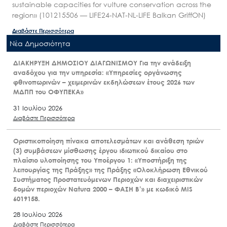
sustainable capacities for vulture conservation across the
region» (101215506 — LIFE24-NAT-NL-LIFE Balkan GriffON)
Διαβάστε Περισσότερα
Nέα Δημοσιότητα
ΔΙΑΚΗΡΥΞΗ ΔΗΜΟΣΙΟΥ ΔΙΑΓΩΝΙΣΜΟΥ Για την ανάδειξη
αναδόχου για την υπηρεσία: «Υπηρεσίες οργάνωσης
φθινοπωρινών – χειμερινών εκδηλώσεων έτους 2026 των
ΜΔΠΠ του ΟΦΥΠΕΚΑ»
31 Ιουλίου 2026
Διαβάστε Περισσότερα
Οριστικοποίηση πίνακα αποτελεσμάτων και ανάθεση τριών
(3) συμβάσεων μίσθωσης έργου ιδιωτικού δικαίου στο
πλαίσιο υλοποίησης του Υποέργου 1: «Υποστήριξη της
λειτουργίας της Πράξης» της Πράξης «Ολοκλήρωση Εθνικού
Συστήματος Προστατευόμενων Περιοχών και διαχειριστικών
δομών περιοχών Natura 2000 – ΦΑΣΗ Β’» με κωδικό MIS
6019158.
28 Ιουλίου 2026
Διαβάστε Περισσότερα