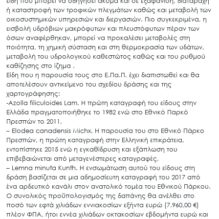
είδη που μπορεί να οδηγήσει ακόμα και σε εξαφάνιση, διαταραχή
ή καταστροφή των τροφικών πλεγμάτων καθώς και μεταβολή των
οικοσυστημικών υπηρεσιών και διεργασιών. Πιο συγκεκριμένα, η
εισβολή υδρόβιων μακρόφυτων και πλευστόφυτων πέραν των
όσων αναφέρθηκαν, μπορεί να προκαλέσει μεταβολές στη
ποιότητα, τη χημική σύσταση και στη θερμοκρασία των υδάτων,
μεταβολή του υδρολογικού καθεστώτος καθώς και του ρυθμού
καθίζησης στο ίζημα .
Είδη που η παρουσία τους στο Ε.Πα.Π. έχει διαπιστωθεί και θα
αποτελέσουν αντικείμενο του σχεδίου δράσης και της
χαρτογράφησης:
-Azolla filiculoides Lam. Η πρώτη καταγραφή του είδους στην
Ελλάδα πραγματοποιήθηκε το 1982 ενώ στο Εθνικό Παρκό
Πρεσπών το 2011.
– Elodea canadensis Michx. Η παρουσία του στο Εθνικό Πάρκο
Πρεσπών, η πρώτη καταγραφή στην Ελληνική επικράτεια,
εντοπίστηκε 2015 ενώ η εγκαθίδρυση και εξάπλωση του
επιβεβαιώνεται από μεταγενέστερες καταγραφές.
– Lemna minuta Kunth. Η ενσωμάτωση αυτού του είδους στη
δράση βασίζεται σε μια αδημοσίευτη καταγραφή του 2017 από
ένα αρδευτικό κανάλι στον ανατολικό τομέα του Εθνικού Πάρκου.
Ο συνολικός προϋπολογισμός της δαπάνης θα ανέλθει στο
ποσό των εφτά χιλιάδων εννιακοσίων εξήντα ευρώ (7.960,00 €)
πλέον ΦΠΑ, ήτοι εννέα χιλιάδων οκτακοσίων εβδομήντα ευρώ και