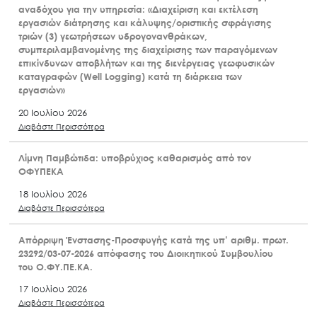
αναδόχου για την υπηρεσία: «Διαχείριση και εκτέλεση
εργασιών διάτρησης και κάλυψης/οριστικής σφράγισης
τριών (3) γεωτρήσεων υδρογονανθράκων,
συμπεριλαμβανομένης της διαχείρισης των παραγόμενων
επικίνδυνων αποβλήτων και της διενέργειας γεωφυσικών
καταγραφών (Well Logging) κατά τη διάρκεια των
εργασιών»
20 Ιουλίου 2026
Διαβάστε Περισσότερα
Λίμνη Παμβώτιδα: υποβρύχιος καθαρισμός από τον
ΟΦΥΠΕΚΑ
18 Ιουλίου 2026
Διαβάστε Περισσότερα
Απόρριψη Ένστασης-Προσφυγής κατά της υπ’ αριθμ. πρωτ.
23292/03-07-2026 απόφασης του Διοικητικού Συμβουλίου
του Ο.ΦΥ.ΠΕ.ΚΑ.
17 Ιουλίου 2026
Διαβάστε Περισσότερα