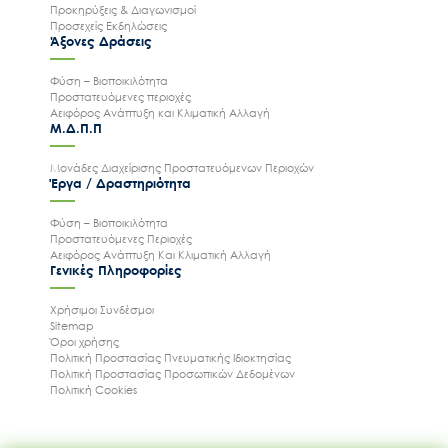
Προκηρύξεις & Διαγωνισμοί
Προσεχείς Εκδηλώσεις
Άξονες Δράσεις
Φύση – Βιοποικιλότητα
Προστατευόμενες περιοχές
Αειφόρος Ανάπτυξη και Κλιματική Αλλαγή
Μ.Δ.Π.Π
Μονάδες Διαχείρισης Προστατευόμενων Περιοχών
Έργα / Δραστηριότητα
Φύση – Βιοποικιλότητα
Προστατευόμενες Περιοχές
Αειφόρος Ανάπτυξη Και Κλιματική Αλλαγή
Γενικές Πληροφορίες
Χρήσιμοι Συνδέσμοι
Sitemap
Όροι χρήσης
Πολιτική Προστασίας Πνευματικής Ιδιοκτησίας
Πολιτική Προστασίας Προσωπικών Δεδομένων
Πολιτική Cookies
Ακολουθήστε μας