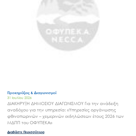
Search
for:
Ο.ΦΥ.ΠΕ.Κ.Α.
Νέα – Δημοσιότητα
Άξονες δράσης
Μ.Δ.Π.Π.
Έργα
Εισιτήρια
Επικοινωνία
Προκηρύξεις & Διαγωνισμοί
31 Ιουλίου 2026
ΔΙΑΚΗΡΥΞΗ ΔΗΜΟΣΙΟΥ ΔΙΑΓΩΝΙΣΜΟΥ Για την ανάδειξη
αναδόχου για την υπηρεσία: «Υπηρεσίες οργάνωσης
φθινοπωρινών – χειμερινών εκδηλώσεων έτους 2026 των
ΜΔΠΠ του ΟΦΥΠΕΚΑ»
Διαβάστε Περισσότερα