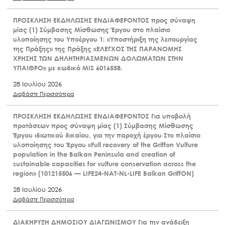
ΠΡΟΣΚΛΗΣΗ ΕΚΔΗΛΩΣΗΣ ΕΝΔΙΑΦΕΡΟΝΤΟΣ προς σύναψη
μίας (1) Σύμβασης Μίσθωσης Έργου στο πλαίσιο
υλοποίησης του Υποέργου 1: «Υποστήριξη της λειτουργίας
της Πράξης» της Πράξης «ΕΛΕΓΧΟΣ ΤΗΣ ΠΑΡΑΝΟΜΗΣ
ΧΡΗΣΗΣ ΤΩΝ ΔΗΛΗΤΗΡΙΑΣΜΕΝΩΝ ΔΟΛΩΜΑΤΩΝ ΣΤΗΝ
ΥΠΑΙΘΡΟ» με κωδικό MIS 6016558.
28 Ιουλίου 2026
Διαβάστε Περισσότερα
ΠΡΟΣΚΛΗΣΗ ΕΚΔΗΛΩΣΗΣ ΕΝΔΙΑΦΕΡΟΝΤΟΣ Για υποβολή
προτάσεων προς σύναψη μίας (1) Σύμβασης Μίσθωσης
Έργου ιδιωτικού δικαίου, για την παροχή έργου Στο πλαίσιο
υλοποίησης του Έργου «Full recovery of the Griffon Vulture
population in the Balkan Peninsula and creation of
sustainable capacities for vulture conservation across the
region» (101215506 — LIFE24-NAT-NL-LIFE Balkan GriffON)
28 Ιουλίου 2026
Διαβάστε Περισσότερα
ΔΙΑΚΗΡΥΞΗ ΔΗΜΟΣΙΟΥ ΔΙΑΓΩΝΙΣΜΟΥ Για την ανάδειξη