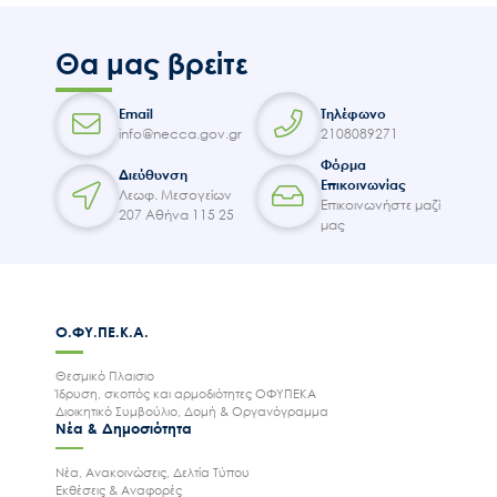
Θα μας βρείτε
Email
Τηλέφωνο
info@necca.gov.gr
2108089271
Φόρμα
Διεύθυνση
Επικοινωνίας
Λεωφ. Μεσογείων
Επικοινωνήστε μαζί
207 Αθήνα 115 25
μας
Ο.ΦΥ.ΠΕ.Κ.Α.
Θεσμικό Πλαισιο
Ίδρυση, σκοπός και αρμοδιότητες ΟΦΥΠΕΚΑ
Διοικητικό Συμβούλιο, Δομή & Οργανόγραμμα
Νέα & Δημοσιότητα
Νέα, Ανακοινώσεις, Δελτία Τύπου
Εκθέσεις & Αναφορές