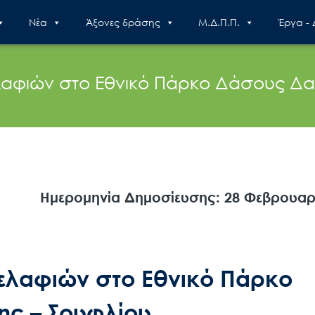
Nέα
Άξονες δράσης
Μ.Δ.Π.Π.
Έργα -
φιών στο Εθνικό Πάρκο Δάσους Δαδι
Ημερομηνία Δημοσίευσης: 28 Φεβρουαρ
λαφιών στο Εθνικό Πάρκο
ης – Σουφλίου