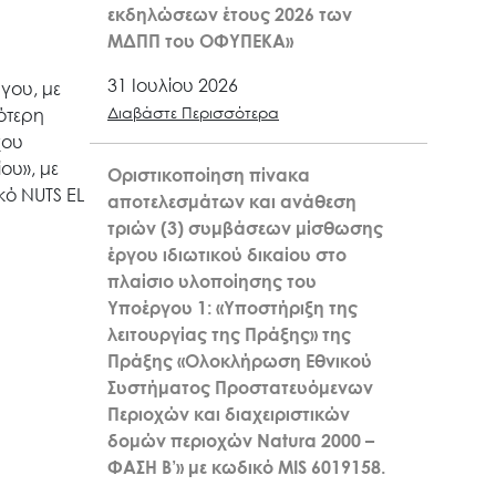
εκδηλώσεων έτους 2026 των
ΜΔΠΠ του ΟΦΥΠΕΚΑ»
31 Ιουλίου 2026
γου, με
Διαβάστε Περισσότερα
ότερη
χου
ου», με
Οριστικοποίηση πίνακα
κό NUTS EL
αποτελεσμάτων και ανάθεση
τριών (3) συμβάσεων μίσθωσης
έργου ιδιωτικού δικαίου στο
πλαίσιο υλοποίησης του
Υποέργου 1: «Υποστήριξη της
λειτουργίας της Πράξης» της
Πράξης «Ολοκλήρωση Εθνικού
Συστήματος Προστατευόμενων
Περιοχών και διαχειριστικών
δομών περιοχών Natura 2000 –
ΦΑΣΗ Β’» με κωδικό MIS 6019158.