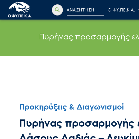
Search Button
Search
Ο.ΦΥ.ΠΕ.Κ.Α.
for:
Πυρήνας προσαρμογής ελα
Προκηρύξεις & Διαγωνισμοί
Πυρήνας προσαρμογής ε
Δάσους Δαδιάς – Λευκίμ