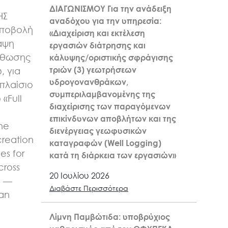
ΔΙΑΓΩΝΙΣΜΟΥ Για την ανάδειξη
ΗΣ
αναδόχου για την υπηρεσία:
υποβολή
«Διαχείριση και εκτέλεση
αψη
εργασιών διάτρησης και
σθωσης
κάλυψης/οριστικής σφράγισης
τριών (3) γεωτρήσεων
, για
υδρογονανθράκων,
πλαίσιο
συμπεριλαμβανομένης της
«Full
διαχείρισης των παραγόμενων
n
επικίνδυνων αποβλήτων και της
the
διενέργειας γεωφυσικών
creation
καταγραφών (Well Logging)
es for
κατά τη διάρκεια των εργασιών»
cross
20 Ιουλίου 2026
6 —
Διαβάστε Περισσότερα
kan
Λίμνη Παμβώτιδα: υποβρύχιος