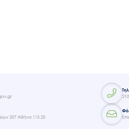
Ακολουθήστε μας
Τη
ov.gr
210
Φό
ίων 207 Αθήνα 115 25
Επι