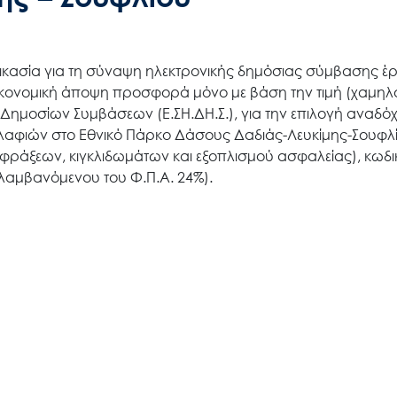
ικασία για τη σύναψη ηλεκτρονικής δημόσιας σύμβασης έρ
κονομική άποψη προσφορά μόνο με βάση την τιμή (χαμηλ
 Δημοσίων Συμβάσεων (Ε.ΣH.ΔΗ.Σ.), για την επιλογή αναδό
αφιών στο Εθνικό Πάρκο Δάσους Δαδιάς-Λευκίμης-Σουφλί
φράξεων, κιγκλιδωμάτων και εξοπλισμού ασφαλείας), κωδι
λαμβανόμενου του Φ.Π.Α. 24%).