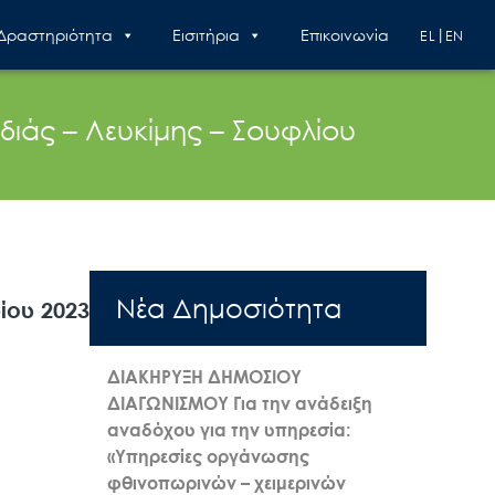
 Δραστηριότητα
Εισιτήρια
Επικοινωνία
EL
EN
άς – Λευκίμης – Σουφλίου
Nέα Δημοσιότητα
ίου 2023
ΔΙΑΚΗΡΥΞΗ ΔΗΜΟΣΙΟΥ
ΔΙΑΓΩΝΙΣΜΟΥ Για την ανάδειξη
αναδόχου για την υπηρεσία:
«Υπηρεσίες οργάνωσης
φθινοπωρινών – χειμερινών