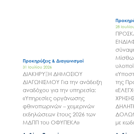
Προκηρύ
28 Ιουλίο
ΠΡΟΣΚ
ΕΝΔΙΑ
σύναψη
Μίσθωσ
Προκηρύξεις & Διαγωνισμοί
υλοποί
31 Ιουλίου 2026
ΔΙΑΚΗΡΥΞΗ ΔΗΜΟΣΙΟΥ
«Υποστ
ΔΙΑΓΩΝΙΣΜΟΥ Για την ανάδειξη
της Πρ
αναδόχου για την υπηρεσία:
«ΕΛΕΓ
«Υπηρεσίες οργάνωσης
ΧΡΗΣΗ
φθινοπωρινών – χειμερινών
ΔΗΛΗΤ
εκδηλώσεων έτους 2026 των
ΔΟΛΩΜ
ΜΔΠΠ του ΟΦΥΠΕΚΑ»
με κωδ