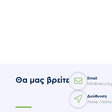
Θα μας βρείτε
Email
info@necca.g
Διεύθυνση
Λεωφ. Μεσογε