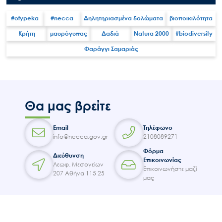
#ofypeka
#necca
Δηλητηριασμένα δολώματα
βιοποικιλότητα
Κρήτη
μαυρόγυπας
Δαδιά
Natura 2000
#biodiversity
Φαράγγι Σαμαριάς
Search
for:
Ο.ΦΥ.ΠΕ.Κ.Α.
Νέα – Δημοσιότητα
Θα μας βρείτε
Άξονες δράσης
Μ.Δ.Π.Π.
Email
Τηλέφωνο
info@necca.gov.gr
2108089271
Έργα
Φόρμα
Διεύθυνση
Εισιτήρια
Επικοινωνίας
Λεωφ. Μεσογείων
Επικοινωνήστε μαζί
Επικοινωνία
207 Αθήνα 115 25
μας