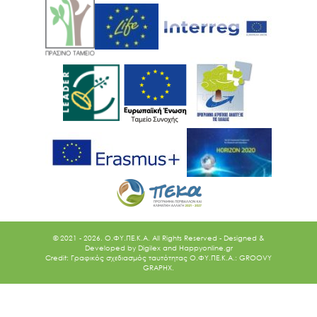
© 2021 - 2026. O.ΦΥ.ΠΕ.Κ.Α. All Rights Reserved - Designed &
Developed by
Digilex
and
Happyonline.gr
Credit: Γραφικός σχεδιασμός ταυτότητας Ο.ΦΥ.ΠΕ.Κ.Α.: GROOVY
GRAPHX.