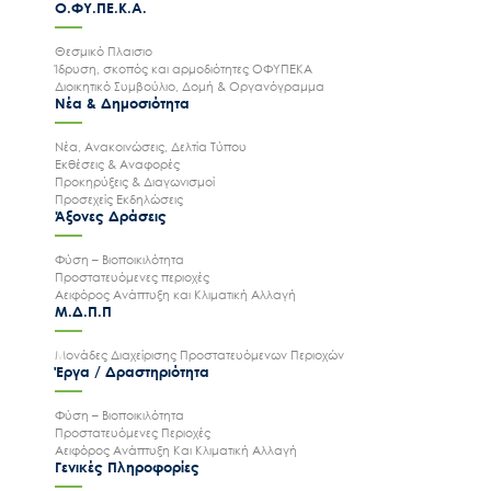
Ο.ΦΥ.ΠΕ.Κ.Α.
Θεσμικό Πλαισιο
Ίδρυση, σκοπός και αρμοδιότητες ΟΦΥΠΕΚΑ
Διοικητικό Συμβούλιο, Δομή & Οργανόγραμμα
Νέα & Δημοσιότητα
Νέα, Ανακοινώσεις, Δελτία Τύπου
Εκθέσεις & Αναφορές
Προκηρύξεις & Διαγωνισμοί
Προσεχείς Εκδηλώσεις
Άξονες Δράσεις
Φύση – Βιοποικιλότητα
Προστατευόμενες περιοχές
Αειφόρος Ανάπτυξη και Κλιματική Αλλαγή
Μ.Δ.Π.Π
Μονάδες Διαχείρισης Προστατευόμενων Περιοχών
Έργα / Δραστηριότητα
Φύση – Βιοποικιλότητα
Προστατευόμενες Περιοχές
Αειφόρος Ανάπτυξη Και Κλιματική Αλλαγή
Γενικές Πληροφορίες