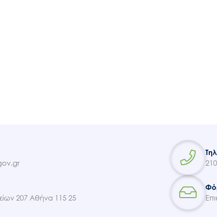
Τη
ov.gr
210
Φό
ίων 207 Αθήνα 115 25
Επι