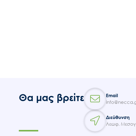
Θα μας βρείτε
Email
info@necca.g
Διεύθυνση
Λεωφ. Μεσογε