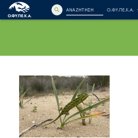
Search Button
Search
Ο.ΦΥ.ΠΕ.Κ.Α.
for: