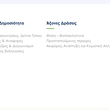
 Δημοσιότητα
Άξονες Δράσεις
ακοινώσεις, Δελτία Τύπου
Φύση – Βιοποικιλότητα
ις & Αναφορές
Προστατευόμενες περιοχές
ξεις & Διαγωνισμοί
Αειφόρος Ανάπτυξη και Κλιματική Αλ
ίς Εκδηλώσεις