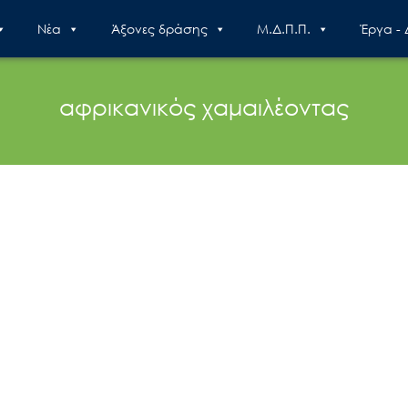
Nέα
Άξονες δράσης
Μ.Δ.Π.Π.
Έργα -
αφρικανικός χαμαιλέοντας