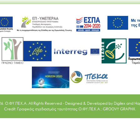
Ακολουθήστε μας
26. O.ΦΥ.ΠΕ.Κ.Α. All Rights Reserved - Designed & Developed by
Digilex
and
Ha
Credit: Γραφικός σχεδιασμός ταυτότητας Ο.ΦΥ.ΠΕ.Κ.Α.: GROOVY GRAPHX.