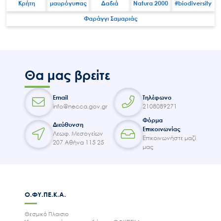
Κρήτη
μαυρόγυπας
Δαδιά
Natura 2000
#biodiversity
Φαράγγι Σαμαριάς
Search
for:
Ο.ΦΥ.ΠΕ.Κ.Α.
Νέα – Δημοσιότητα
Θα μας βρείτε
Άξονες δράσης
Email
Τηλέφωνο
Μ.Δ.Π.Π.
info@necca.gov.gr
2108089271
Έργα
Φόρμα
Διεύθυνση
Επικοινωνίας
Εισιτήρια
Λεωφ. Μεσογείων
Επικοινωνήστε μαζί
207 Αθήνα 115 25
μας
Επικοινωνία
Ο.ΦΥ.ΠΕ.Κ.Α.
Θεσμικό Πλαισιο