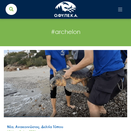
Search Button
Search
for:
#archelon
Νέα, Ανακοινώσεις, Δελτία Τύπου