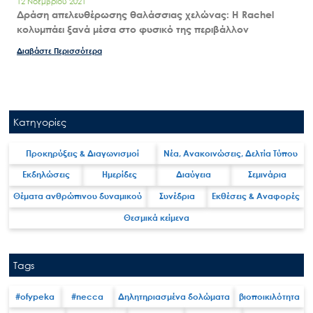
12 Νοεμβρίου 2021
Δράση απελευθέρωσης θαλάσσιας χελώνας: Η Rachel
κολυμπάει ξανά μέσα στο φυσικό της περιβάλλον
Διαβάστε Περισσότερα
Κατηγορίες
Προκηρύξεις & Διαγωνισμοί
Νέα, Ανακοινώσεις, Δελτία Τύπου
Εκδηλώσεις
Ημερίδες
Διαύγεια
Σεμινάρια
Θέματα ανθρώπινου δυναμικού
Συνέδρια
Εκθέσεις & Αναφορές
Θεσμικά κείμενα
Tags
#ofypeka
#necca
Δηλητηριασμένα δολώματα
βιοποικιλότητα