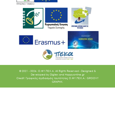
© 2021 - 2026. O.ΦΥ.ΠΕ.Κ.Α. All Rights Reserved - Designed &
Developed by
Digilex
and
Happyonline.gr
Credit: Γραφικός σχεδιασμός ταυτότητας Ο.ΦΥ.ΠΕ.Κ.Α.: GROOVY
GRAPHX.