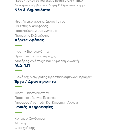
Ίδρυση, σκοπός και αρμοδιότητες ΟΦΥΠΕΚΑ
Διοικητικό Συμβούλιο, Δομή & Οργανόγραμμα
Νέα & Δημοσιότητα
Νέα, Ανακοινώσεις, Δελτία Τύπου
Εκθέσεις & Αναφορές
Προκηρύξεις & Διαγωνισμοί
Προσεχείς Εκδηλώσεις
Άξονες Δράσεις
Φύση – Βιοποικιλότητα
Προστατευόμενες περιοχές
Αειφόρος Ανάπτυξη και Κλιματική Αλλαγή
Μ.Δ.Π.Π
Μονάδες Διαχείρισης Προστατευόμενων Περιοχών
Έργα / Δραστηριότητα
Φύση – Βιοποικιλότητα
Προστατευόμενες Περιοχές
Αειφόρος Ανάπτυξη Και Κλιματική Αλλαγή
Γενικές Πληροφορίες
Χρήσιμοι Συνδέσμοι
Sitemap
Όροι χρήσης