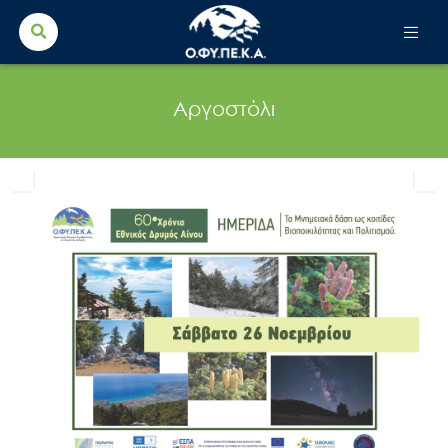
Search Button
Search
for:
Αργοστόλι