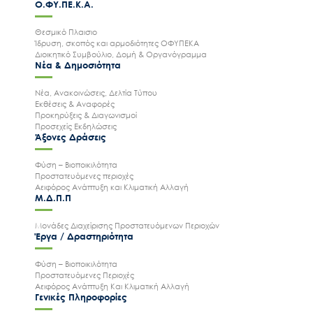
Ο.ΦΥ.ΠΕ.Κ.Α.
Θεσμικό Πλαισιο
Ίδρυση, σκοπός και αρμοδιότητες ΟΦΥΠΕΚΑ
Διοικητικό Συμβούλιο, Δομή & Οργανόγραμμα
Νέα & Δημοσιότητα
Νέα, Ανακοινώσεις, Δελτία Τύπου
Εκθέσεις & Αναφορές
Προκηρύξεις & Διαγωνισμοί
Προσεχείς Εκδηλώσεις
Άξονες Δράσεις
Φύση – Βιοποικιλότητα
Προστατευόμενες περιοχές
Αειφόρος Ανάπτυξη και Κλιματική Αλλαγή
Μ.Δ.Π.Π
Μονάδες Διαχείρισης Προστατευόμενων Περιοχών
Έργα / Δραστηριότητα
Φύση – Βιοποικιλότητα
Προστατευόμενες Περιοχές
Αειφόρος Ανάπτυξη Και Κλιματική Αλλαγή
Γενικές Πληροφορίες