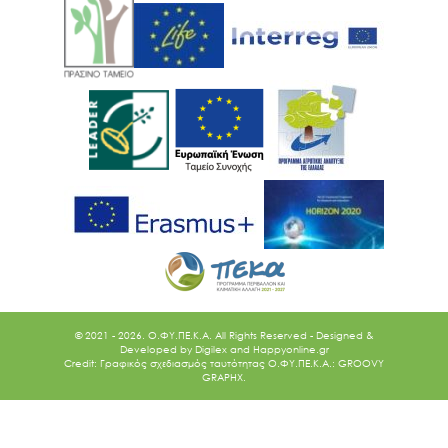
© 2021 - 2026. O.ΦΥ.ΠΕ.Κ.Α. All Rights Reserved - Designed &
Developed by
Digilex
and
Happyonline.gr
Credit: Γραφικός σχεδιασμός ταυτότητας Ο.ΦΥ.ΠΕ.Κ.Α.: GROOVY
GRAPHX.